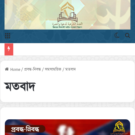
Menu
Switch 
এখ
Home
/
প্রবন্ধ-নিবন্ধ
/
সমসাময়িক
/
মতবাদ
মতবাদ