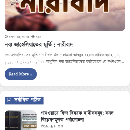
April 10, 2020
510
নব্য জাহেলিয়াতের মূর্তি : নারীবাদ
নব্য জাহেলিয়াতের মূর্তি : নারীবাদ উস্তাদ হামজা আবদুর রহমান হাফিজাহুল্লাহ بِسْمِ
ٱللَّٰهِ ٱلرَّحْمَٰنِ ٱلرَّحِيمِ আধুনিক নব্য জাহেলিয়াতের কাঠামোকে যে দর্শনগুলো…
Read More »
সর্বাধিক পঠিত
গাযওয়ায়ে হিন্দ বিষয়ক হাদীসসমূহ: সনদ
বিশ্লেষণমূলক পর্যালোচনা
March 9, 2021