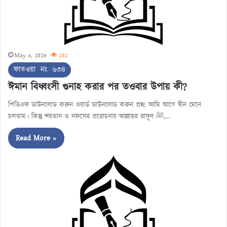
May 4, 2026
282
ফাতওয়া নং ৬৩৪
ঈমান বিধ্বংসী গুনাহ করার পর তওবার উপায় কী?
পিডিএফ ডাউনলোড করুন ওয়ার্ড ডাউনলোড করুন প্রশ্ন: আমি আগে দ্বীন মেনে
চলতাম। কিন্তু শয়তান ও নফসের প্ররোচনায় আল্লাহর রাসূল ﷺ,…
Read More »