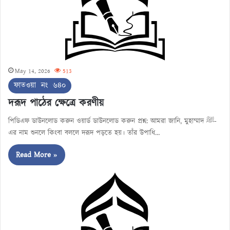
May 14, 2026
513
ফাতওয়া নং ৬৪০
দরূদ পাঠের ক্ষেত্রে করণীয়
পিডিএফ ডাউনলোড করুন ওয়ার্ড ডাউনলোড করুন প্রশ্ন: আমরা জানি, মুহাম্মাদ ﷺ-
এর নাম শুনলে কিংবা বললে দরূদ পড়তে হয়। তাঁর উপাধি…
Read More »