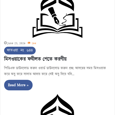
June 23, 2026
164
ফাতওয়া নং ৬৪৪
মিসওয়াকের ফযীলত পেতে করণীয়
পিডিএফ ডাউনলোড করুন ওয়ার্ড ডাউনলোড করুন প্রশ্ন: আসরের সময় মিসওয়াক
করে অযু করে সালাত আদায় করে সেই অযু দিয়ে যদি…
Read More »