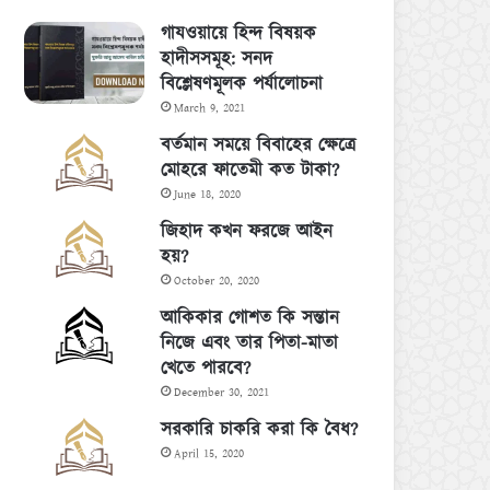
গাযওয়ায়ে হিন্দ বিষয়ক
হাদীসসমূহ: সনদ
বিশ্লেষণমূলক পর্যালোচনা
March 9, 2021
বর্তমান সময়ে বিবাহের ক্ষেত্রে
মোহরে ফাতেমী কত টাকা?
June 18, 2020
জিহাদ কখন ফরজে আইন
হয়?
October 20, 2020
আকিকার গোশত কি সন্তান
নিজে এবং তার পিতা-মাতা
খেতে পারবে?
December 30, 2021
সরকারি চাকরি করা কি বৈধ?
April 15, 2020