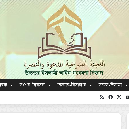
িবন্ধ
সংশয় নিরসন
কিতাব-রিসালাহ
সকল-উলামা
RSS
Faceboo
X