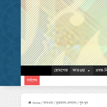
হোমপেজ
ফাতওয়া
প্রবন্ধ-ন
সর্বশেষ
Home
/
ফাতওয়া
/
মুআমালা-লেনদেন
/
সুদ-ঘুষ