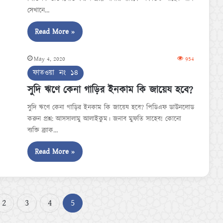
সেখানে…
Read More »
May 4, 2020
954
ফাতওয়া নং ১৪
সুদি ঋণে কেনা গাড়ির ইনকাম কি জায়েয হবে?
সুদি ঋণে কেনা গাড়ির ইনকাম কি জায়েয হবে? পিডিএফ ডাউনলোড
করুন প্রশ্ন: আসসালামু আলাইকুম। জনাব মুফতি সাহেব! কোনো
ব্যক্তি ব্র্যাক…
Read More »
2
3
4
5