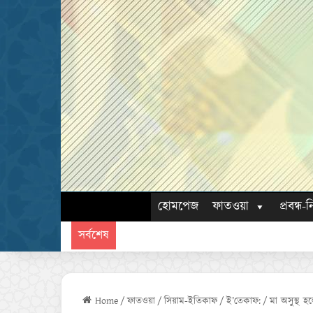
হোমপেজ
ফাতওয়া
প্রবন্ধ-ন
সর্বশেষ
Home
/
ফাতওয়া
/
সিয়াম-ইতিকাফ
/
ই’তেকাফ:
/
মা অসুস্থ হ