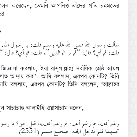
পালন করেছেন
,
তেমনি আপনিও তাঁদের প্রতি রহমতের
২৪
,
سألت رسول الله صلى الله عليه وسلم قلت: يا رسول الله”،
قلت: ثم أي؟ قال: “ثم بر الوالدين”، قلت: ثم أي؟ قال: “ال
ে জিজ্ঞাসা করলাম
,
ইয়া রাসূলাল্লাহ! সর্বাধিক শ্রেষ্ঠ আমল
লাত আদায় করা’। আমি বললাম
,
এরপর কোনটি
?
তিনি
 আমি বললাম
,
এরপর কোনটি
?
তিনি বললেন
, ‘
আল্লাহর
ূল সাল্লাল্লাহু আলাইহি ওয়াসাল্লাম বলেন
,
رغم أنف، ثم رغم أنف، ثم رغم أنف»، قيل: من؟ يا رسول ال
كليهما فلم يدخل الجنة. صحيح مسلم (2551)