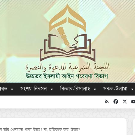
িবন্ধ
সংশয় নিরসন
কিতাব-রিসালাহ
সকল-উলামা
RSS
Faceboo
X
লে তাঁর খেদমতে থাকা উত্তম? না, ইতিকাফ করা উত্তম?