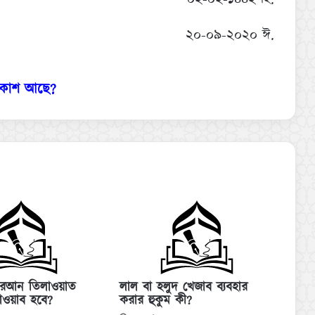
২০-০৯-২০২০ ঈ.
বকাশ আছে?
ুরআন তিলাওয়াত
লাল বা হলুদ খেজাব ব্যবহার
াওয়াব হবে?
করার হুকুম কী?