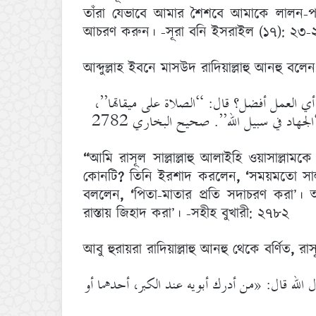
তাঁরা যেভাবে আমার শৈশবে আমাকে লালন-
আচরণ করুন। -সূরা বনি ইসরাইল (১৭): ২৩-
আব্দুল্লাহ ইবনে মাসউদ রাদিয়াল্লাহু আনহু বলেন
، أي العمل أفضل؟ قال: “الصلاة على ميقاتها
جهاد في سبيل الله”. صحيح البخاري 2782
“
আমি রাসূল সাল্লাল্লাহু আলাইহি ওয়াসাল্লামক
কোনটি
?
তিনি ইরশাদ করলেন
, ‘
সময়মতো সা
বললেন
, ‘
পিতা-মাতার প্রতি সদাচরণ করা’।
রাস্তায় জিহাদ করা’। -সহীহ বুখারী: ২৭৮২
আবু হুরায়রা রাদিয়াল্লাহু আনহু থেকে বর্ণিত
,
রাস
له قال: «من أدرك أبويه عند الكبر، أحدهما أو