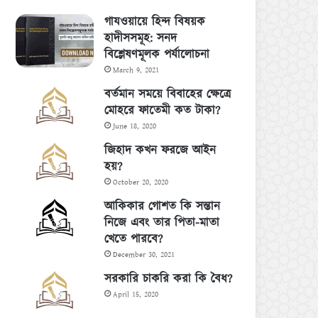
গাযওয়ায়ে হিন্দ বিষয়ক
হাদীসসমূহ: সনদ
বিশ্লেষণমূলক পর্যালোচনা
March 9, 2021
বর্তমান সময়ে বিবাহের ক্ষেত্রে
মোহরে ফাতেমী কত টাকা?
June 18, 2020
জিহাদ কখন ফরজে আইন
হয়?
October 20, 2020
আকিকার গোশত কি সন্তান
নিজে এবং তার পিতা-মাতা
খেতে পারবে?
December 30, 2021
সরকারি চাকরি করা কি বৈধ?
April 15, 2020