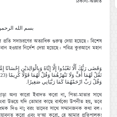
ঠিকানা-অজ্ঞাত
بسم الله الرحمن
 প্রতি সদাচরণের অত্যাধিক গুরুত্ব দেয়া হয়েছে। বিশেষ
ত্নবান হওয়ার নির্দেশ দেয়া হয়েছে। পবিত্র কুরআনে মহান
وَقَضَى رَبُّكَ أَلَّا تَعْبُدُوا إِلَّا إِيَّاهُ وَبِالْوَالِدَيْنِ إِحْسَانًا إِمّ
ت
وَقُلْ رَبِّ ارْحَمْهُمَا كَمَا رَبَّيَانِي صَغِيرًا.
ছাড়া অন্য কারো ইবাদত করো না
,
পিতা-মাতার সাথে
ংবা উভয়ে যদি তোমার কাছে বার্ধক্যে উপনীত হয়
,
তবে
 ধমক দিও না
;
বরং তাদের সাথে সম্মানজনক কথা বল।
বিনয়াবনত করো এবং দু‘আ করো
,
হে আমার প্রতিপালক!