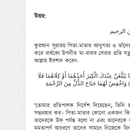
উত্তর:
 الرحيم
কুরআন সুন্নাহয় পিতা-মাতার আনুগত্য ও তাঁদের
করে বার্ধক্যে উপনীত মা-বাবার সেবার প্রতি য
আল্লাহ ইরশাদ করেন-
َا يَبْلُغَنَّ عِنْدَكَ الْكِبَرَ أَحَدُهُمَا أَوْ كِلَاهُمَا فَلَا
َقُلْ لَهُمَا أُفٍّ وَلَا تَنْهَرْهُمَا وَقُلْ لَهُمَا قَوْلًا كَرِيمًا (23) وَاخْفِضْ لَهُمَا جَنَاحَ الذُّلِّ مِنَ الرَّحْمَةِ
‘
তোমার প্রতিপালক নির্দেশ দিয়েছেন
,
তিনি 
সদ্ব্যবহার কর। পিতা-মাতার কোনো একজন কি
তাদেরকে উফ্ পর্যন্ত বলো না এবং তাদেরকে
মমতাপূর্ণ আচরণে তাদের সামনে নিজেকে 