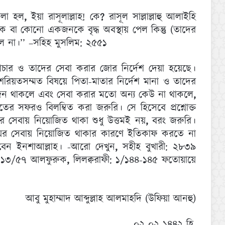
বলা হল
,
ইয়া রাসূলাল্লাহ! কে
?
রাসূল সাল্লাল্লাহু আলাইহি
ে বা কোনো একজনকে বৃদ্ধ অবস্থায় পেল কিন্তু (তাদের
ল না।’’ –সহিহ মুসলিম: ২৫৫১
দাচার ও তাদের সেবা করার জোর নির্দেশ দেয়া হয়েছে।
শরিয়তসম্মত বিষয়ে পিতা-মাতার নির্দেশ মানা ও তাদের
জন থাকলে এবং সেবা করার মতো অন্য কেউ না থাকলে
,
 সফরও বিলম্বিত করা জরুরি। সে হিসেবে প্রশ্নোক্ত
ের সেবায় নিয়োজিত থাকা শুধু উত্তমই নয়
,
বরং জরুরি।
ায়ের সেবায় নিয়োজিত থাকার কারণে ইতিকাফ করতে না
েন ইনশাআল্লাহ। -আরো দেখুন
,
সহীহ বুখারী: ২৮৩৯
ী: ১৩/৫৭ আলফুরুক
,
লিলক্বরাফী: ১/১৪৪-১৪৫ ফতোয়ায়ে
আবু মুহাম্মাদ আব্দুল্লাহ আলমাহদি (উফিয়া আনহু)
০২-০২-১৪৪২ হি.