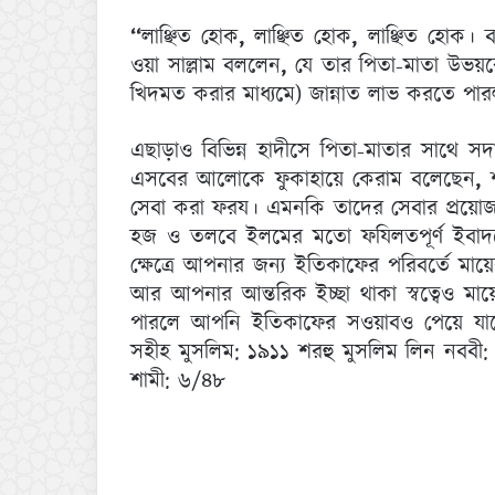
‘‘
লাঞ্ছিত হোক
,
লাঞ্ছিত হোক
,
লাঞ্ছিত হোক। 
ওয়া সাল্লাম বললেন
,
যে তার পিতা-মাতা উভয়ক
খিদমত করার মাধ্যমে) জান্নাত লাভ করতে পার
এছাড়াও বিভিন্ন হাদীসে পিতা-মাতার সাথে স
এসবের আলোকে ফুকাহায়ে কেরাম বলেছেন
,
সেবা করা ফরয। এমনকি তাদের সেবার প্রয়ো
হজ ও তলবে ইলমের মতো ফযিলতপূর্ণ ইবাদতের
ক্ষেত্রে আপনার জন্য ইতিকাফের পরিবর্তে মায়
আর আপনার আন্তরিক ইচ্ছা থাকা স্বত্বেও ম
পারলে আপনি ইতিকাফের সওয়াবও পেয়ে যাব
সহীহ মুসলিম: ১৯১১ শরহু মুসলিম লিন নবব
শামী: ৬/৪৮