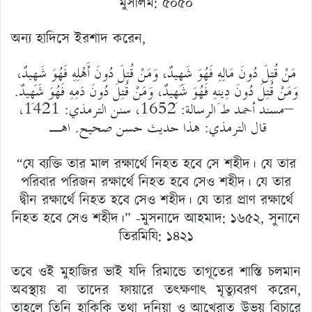
মুসলিম: ৫০৫০
অন্য হাদিসে ইরশাদ করেন,
مَنْ قُتِلَ دُونَ مَالِهِ فَهُوَ شَهِيدٌ، وَمَنْ قُتِلَ دُونَ أَهْلِهِ فَهُوَ شَهِيدٌ،
وَمَنْ قُتِلَ دُونَ دِينِهِ فَهُوَ شَهِيدٌ، وَمَنْ قُتِلَ دُونَ دَمِهِ فَهُوَ شَهِيدٌ.
–مسند أحمد ط الرسالة: 1652، سنن الترمذي: 1421،
قال الترمذي: هذا حديث حسن صحيح. اهـ
“যে ব্যক্তি তার মাল রক্ষার্থে নিহত হবে সে শহীদ। যে তার
পরিবার পরিজন রক্ষার্থে নিহত হবে সেও শহীদ। যে তার
দ্বীন রক্ষার্থে নিহত হবে সেও শহীদ। যে তার প্রাণ রক্ষার্থে
নিহত হবে সেও শহীদ।” -মুসনাদে আহমাদ: ১৬৫২, সুনানে
তিরমিযি: ১৪২১
তবে ওই মুহাজির ভাই যদি রিমান্ডে তাগূতের শাস্তি চলমান
অবস্থায় বা তাদের ফায়ারে তৎক্ষণাৎ মৃত্যুবরণ করেন,
তাহলে তিনি হাকিকি তথা দুনিয়া ও আখেরাত উভয় বিচারে