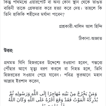
কিন্তু পথিমধ্যে এয়ারপোর্ট বা অন্য কোন স্থান থেকে তাগুত
বাহিনী তাকে গ্রেফতার করে হত্যা করে দেয়। তাহলে কি
তিনি হাকিকি শহীদের মর্যাদা পাবেন?
প্রশ্নকারী-খালিদ আল হিন্দি
ঠিকানা-অজ্ঞাত
উত্তর:
প্রথমত যিনি হিজরতের উদ্দেশ্যে রওয়ানা হবেন, গন্তব্যে
পৌঁছার আগে মৃত্যু বরণ করলে বা নিহত হলে, তিনি
হিজরতের সওয়াব পেয়ে যাবেন। পবিত্র কুরআনে মহান
আল্লাহ ইরশাদ করেন,
وَمَنْ يَخْرُجْ مِنْ بَيْتِهِ مُهَاجِرًا إِلَى اللَّهِ وَرَسُولِهِ ثُمَّ
يُدْرِكْهُ الْمَوْتُ فَقَدْ وَقَعَ أَجْرُهُ عَلَى اللَّهِ وَكَانَ اللَّهُ
غَفُورًا رَحِيمًا.