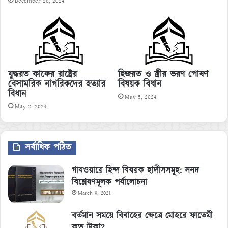
December 28, 2024
হিজরত ও স্ত্রীর ভরণ পোষণ
যুদ্ধরত কাফের রাষ্ট্রের
বিষয়ক বিধান
বেসামরিক নাগরিকদের হত্যার
বিধান
May 5, 2024
May 2, 2024
সর্বাধিক পঠিত
গাযওয়ায়ে হিন্দ বিষয়ক হাদীসসমূহ: সনদ
বিশ্লেষণমূলক পর্যালোচনা
March 9, 2021
বর্তমান সময়ে বিবাহের ক্ষেত্রে মোহরে ফাতেমী
কত টাকা?