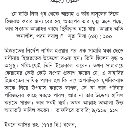
“যে ব্যক্তি নিজ গৃহ থেকে আল্লাহ ও তাঁর রাসূলের দিকে
হিজরত করার জন্য বের হয়, অতঃপর তার মৃত্যু এসে পড়ে,
তার সওয়াব আল্লাহর কাছে স্থিরীকৃত হয়ে যায়। আল্লাহ অতি
ক্ষমাশীল, পরম দয়ালু।” –সূরা নিসা (০৪) : ১০০
হিজরতের নির্দেশ নাযিল হওয়ার পর এক সাহাবি মক্কা ছেড়ে
মদীনায় হিজরতের উদ্দেশ্যে রওনা হন। তিনি ছিলেন বৃদ্ধ ও
অসুস্থ। পথিমধ্যেই তিনি ইন্তেকাল করেন। তখন সাহাবায়ে
কেরামের কেউ কেউ সংশয় প্রকাশ করেন যে, এ সাহাবির
হিজরতের দায়িত্ব পালন হল কি না? অপরদিকে মুশরিকরাও
তাকে নিয়ে উপহাস করতে লাগল, সে না তার পরিবার
পরিজনের কাছে মরতে পারল, আর না তার উদ্দেশ্য হাসিল
করতে পারল। তার সবই ব্যর্থ। তখন আল্লাহ তাআলা উক্ত
আয়াতটি নাযিল করেন। -তাফসিরে তাবারি: ৯/১১৬, ১১৭
ইবনে কাসির রহ. (৭৭৪ হি.) বলেন,