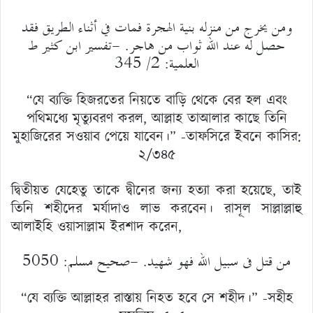
ومن يخرج من منزله بنية الهجرة فمات في أثناء الطريق فقد
حصل له عند الله ثواب من هاجر. -تفسير ابن كثير ط
العلمية: 2/ 345
“যে ব্যক্তি হিজরতের নিয়তে বাড়ি থেকে বের হল এবং
পথিমধ্যে মৃত্যুবরণ করল, আল্লাহ তাআলার কাছে তিনি
মুহাজিরের সওয়াব পেয়ে যাবেন।” -তাফসিরে ইবনে কাসির:
২/৩৪৫
দ্বিতীয়ত যেহেতু তাকে দ্বীনের জন্য হত্যা করা হয়েছে, তাই
তিনি শহীদের মর্যাদাও লাভ করবেন। রাসূল সাল্লাল্লাহু
আলাইহি ওয়াসাল্লাম ইরশাদ করেন,
من قتل فى سبيل الله فهو شهيد. -صحيح مسلم: 5050
“যে ব্যক্তি আল্লাহর রাস্তায় নিহত হবে সে শহীদ।” -সহীহ