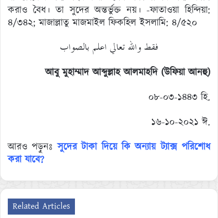
করাও বৈধ। তা সুদের অন্তর্ভুক্ত নয়। -ফাতাওয়া হিন্দিয়া:
৪/৩৪২; মাজাল্লাতু মাজমাইল ফিকহিল ইসলামি: ৪/৫২০
فقط والله تعالي اعلم بالصواب
আবু মুহাম্মাদ আব্দুল্লাহ আলমাহদি (উফিয়া আনহু)
০৮-০৩-১৪৪৩ হি.
১৬-১০-২০২১ ঈ.
আরও পড়ুনঃ
সুদের টাকা দিয়ে কি অন্যায় ট্যাক্স পরিশোধ
করা যাবে?
Related Articles