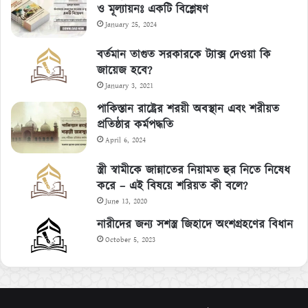
ও মূল্যায়নঃ একটি বিশ্লেষণ
January 25, 2024
বর্তমান তাগুত সরকারকে ট্যাক্স দেওয়া কি
জায়েজ হবে?
January 3, 2021
পাকিস্তান রাষ্ট্রের শরয়ী অবস্থান এবং শরীয়ত
প্রতিষ্ঠার কর্মপদ্ধতি
April 6, 2024
স্ত্রী স্বামীকে জান্নাতের নিয়ামত হুর নিতে নিষেধ
করে – এই বিষয়ে শরিয়ত কী বলে?
June 13, 2020
নারীদের জন্য সশস্ত্র জিহাদে অংশগ্রহণের বিধান
October 5, 2023