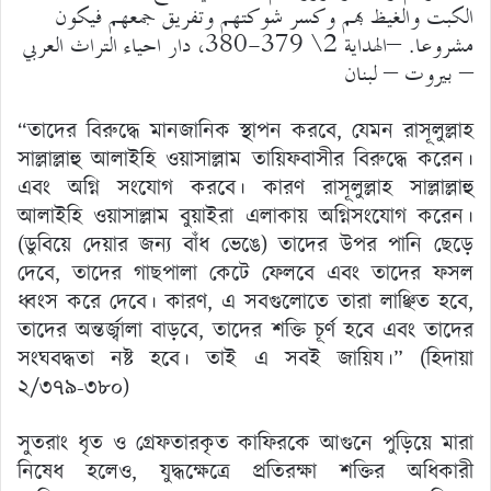
الكبت والغيظ بهم وكسر شوكتهم وتفريق جمعهم فيكون
مشروعا. –الهداية 2\ 379-380، دار احياء التراث العربي
– بيروت – لبنان
“তাদের বিরুদ্ধে মানজানিক স্থাপন করবে, যেমন রাসূলুল্লাহ
সাল্লাল্লাহু আলাইহি ওয়াসাল্লাম তায়িফবাসীর বিরুদ্ধে করেন।
এবং অগ্নি সংযোগ করবে। কারণ রাসূলুল্লাহ সাল্লাল্লাহু
আলাইহি ওয়াসাল্লাম বুয়াইরা এলাকায় অগ্নিসংযোগ করেন।
(ডুবিয়ে দেয়ার জন্য বাঁধ ভেঙে) তাদের উপর পানি ছেড়ে
দেবে, তাদের গাছপালা কেটে ফেলবে এবং তাদের ফসল
ধ্বংস করে দেবে। কারণ, এ সবগুলোতে তারা লাঞ্ছিত হবে,
তাদের অন্তর্জ্বালা বাড়বে, তাদের শক্তি চূর্ণ হবে এবং তাদের
সংঘবদ্ধতা নষ্ট হবে। তাই এ সবই জায়িয।” (হিদায়া
২/৩৭৯-৩৮০)
সুতরাং ধৃত ও গ্রেফতারকৃত কাফিরকে আগুনে পুড়িয়ে মারা
নিষেধ হলেও, যুদ্ধক্ষেত্রে প্রতিরক্ষা শক্তির অধিকারী