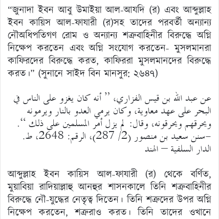
“জুনাদা ইবন আবু উমাইয়া আল-আযদি (র) এবং আব্দুল্লাহ
ইবন কায়িস আল-ফাযারী (র)সহ তাদের পরবর্তী অন্যান্য
নৌঅধিপতিগণ রোম ও অন্যান্য শত্রুবাহিনীর বিরুদ্ধে অগ্নি
নিক্ষেপ করতেন এবং অগ্নি সংযোগ করতেন- মুসলমানরা
কাফিরদের বিরুদ্ধে করত, কাফিররা মুসলমানদের বিরুদ্ধে
করত।” (সুনানে সাইদ বিন মানসুর: ২৬৪৭)
عن عبد الله بن قيس الفزاري، ” أنه كان يغزو على الناس في
البحر على عهد معاوية، وكان يرمي العدو بالنار ويرمونه
ويحرقهم ويحرقونه، وقال: لم يزل أمر المسلمين على ذلك “.
-سنن سعيد بن منصور (2/ 287)، الرقم: 2648، ط.
الدار السلفية – الهند
আব্দুল্লাহ ইবন কায়িস আল-ফাযারী (র) থেকে বর্ণিত,
মুয়াবিয়া রাদিয়াল্লাহু আনহুর শাসনকালে তিনি শত্রুবাহিনীর
বিরুদ্ধে নৌ-যুদ্ধের নেতৃত্ব দিতেন। তিনি শত্রুদের উপর অগ্নি
নিক্ষেপ করতেন, শত্রুরাও করত। তিনি তাদের ওখানে