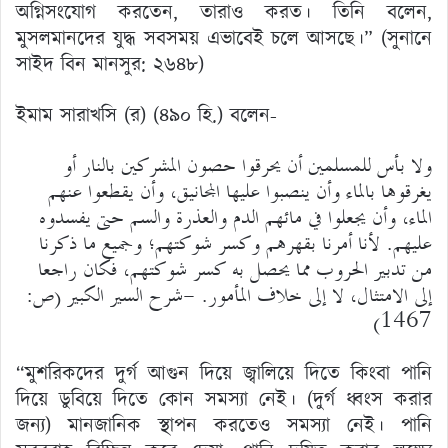
অগ্নিসংযোগ করতেন, তারাও করত। তিনি বলেন,
মুসলমানদের যুদ্ধ সবসময় এভাবেই চলে আসছে।” (সুনানে
সাইদ বিন মানসুর: ২৬৪৮)
ইমাম সারাখসি (র) (৪৯০ হি.) বলেন-
ولا بأس للمسلمين أن يحرقوا حصون المشركين بالنار أو
يغرقوها بالماء وأن ينصبوا عليها المجانيق، وأن يقطعوا عنهم
الماء، وأن يجعلوا في مائهم الدم والعذرة والسم حتى يفسدوه
عليهم. لأنا أمرنا بقهرهم وكسر شوكتهم؛ وجميع ما ذكرنا
من تدبير الحروب مما يحصل به كسر شوكتهم، فكان راجعا
إلى الامتثال، لا إلى خلاف المأمور. -شرح السير الكبير (ص:
1467)
“মুশরিকদের দুর্গ আগুন দিয়ে জ্বালিয়ে দিতে কিংবা পানি
দিয়ে ডুবিয়ে দিতে কোন সমস্যা নেই। (দুর্গ ধ্বংস করার
জন্য) মানজানিক স্থাপন করতেও সমস্যা নেই। পানি