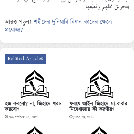
بتحريق نخلهم وقطعها.
আরও পড়ুনঃ
শহীদের দুনিয়াবি বিধান কাদের ক্ষেত্রে
প্রযোজ্য?
Related Articles
ফরযে আইন জিহাদে মা-বাবার
হজ করবো? না, জিহাদে খরচ
নিষেধাজ্ঞায় কী করণীয়?
করবো?
June 29, 2026
November 20, 2023