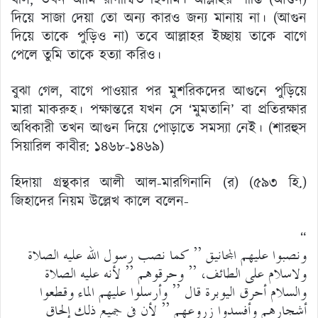
বলি, তখন আমি রাগান্বিত ছিলাম। আল্লাহর শাস্তি (আগুন)
দিয়ে সাজা দেয়া তো অন্য কারও জন্য মানায় না। (আগুন
দিয়ে তাকে পুড়িও না) তবে আল্লাহর ইচ্ছায় তাকে বাগে
পেলে তুমি তাকে হত্যা করিও।
বুঝা গেল, বাগে পাওয়ার পর মুশরিকদের আগুনে পুড়িয়ে
মারা মাকরুহ। পক্ষান্তরে যখন সে ‘মুমতানি’ বা প্রতিরক্ষার
অধিকারী তখন আগুন দিয়ে পোড়াতে সমস্যা নেই। (শারহুস
সিয়ারিল কাবীর: ১৪৬৮-১৪৬৯)
হিদায়া গ্রন্থকার আলী আল-মারগিনানি (র) (৫৯৩ হি.)
জিহাদের নিয়ম উল্লেখ কালে বলেন-
“
ونصبوا عليهم المجانيق ” كما نصب رسول الله عليه الصلاة
ولاسلام على الطائف، ” وحرقوهم ” لأنه عليه الصلاة
والسلام أحرق اليوبرة قال ” وأرسلوا عليهم الماء وقطعوا
أشجارهم وأفسدوا زروعهم ” لأن في جميع ذلك إلحاق