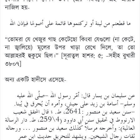
নাজিল হয়-
ما قطعتم من لينة أو تركتموها قائمة على أصولها فبإذن الله
“তোমরা যে খেজুর গাছ কেটেছো কিংবা যেগুলো (না কেটে,
না জ্বালিয়ে) মূলের উপর খাড়া রেখে দিলে, তা তো
আল্লাহরই হুকুমে ছিল।” [সূরাতুল হাশর: ৫; –সহীহ বুখারী
৩৮০৭]
অন্য একটি হাদীসে এসেছে-
عن سليمان بن يسار قال: أمّر رسول الله -صلَّى الله عليه
وسلم- أسامة بن زيد على جيشٍ، وأمره أن يُحرق في يُبنا.
-سنن سعيد بن منصور :2641، ط. ؛ قال المحقق شعيب
الارنووط في تحقيق سنن أبي داوود (4\259، ط. دار الرسالة
العالمية): وأخرجه مرسلاً كذلك سعيد بن منصور … ورجاله
ثقات رجال الشيخين. ويشهد للتحريق حديث ابن عمر