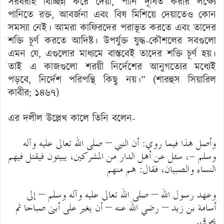
সরবরাহ বিচ্ছিন্ন করে দেয়া, পানি দূষিত করার লক্ষ্যে
পানিতে রক্ত, আবর্জনা এবং বিষ মিশিয়ে দেয়াতেও কোন
সমস্যা নেই। আমরা কাফিরদের পরাভূত করতে এবং তাদের
শক্তি চূর্ণ করতে আদিষ্ট। উপর্যুক্ত যুদ্ধ-কৌশলের সবগুলো
এমন যে, এগুলোর মাধ্যমে বাস্তবেই তাদের শক্তি চূর্ণ হয়।
তাই এ কাজগুলো শরয়ী নির্দেশের আনুগত্যের মধ্যেই
পড়বে, নির্দেশ পরিপন্থি কিছু নয়।” (শারহুস সিয়ারিল
কাবীর: ১৪৬৭)
এর দলীল উল্লেখ কালে তিনি বলেন-
وأصل هذا فيما روي: أن النبي – صلى الله تعالى عليه وآله
وسلم -، سئل عن أهل الدار من المشركين، يبيتون فيقتل فيهم
النساء والصبيان، فقال: هم منهم
وعهد رسول الله – صلى الله تعالى عليه وآله وسلم – إلى
أسامة بن زيد – رضي الله عنه – أن يغير على أبنى صباحا ثم
يحرق.