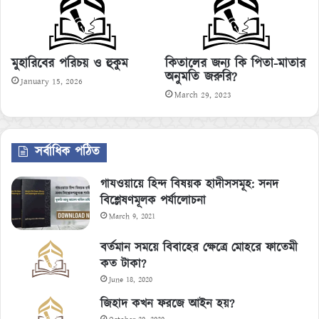
মুহারিবের পরিচয় ও হুকুম
কিতালের জন্য কি পিতা-মাতার
অনুমতি জরুরি?
January 15, 2026
March 29, 2023
সর্বাধিক পঠিত
গাযওয়ায়ে হিন্দ বিষয়ক হাদীসসমূহ: সনদ
বিশ্লেষণমূলক পর্যালোচনা
March 9, 2021
বর্তমান সময়ে বিবাহের ক্ষেত্রে মোহরে ফাতেমী
কত টাকা?
June 18, 2020
জিহাদ কখন ফরজে আইন হয়?