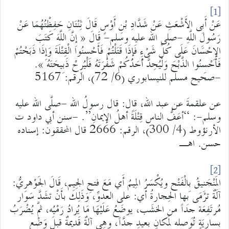
[1]
عَنْ أَبِى الأَشْعَثِ عَنْ شَدَّادِ بْنِ أَوْسٍ قَالَ ثِنْتَانِ حَفِظْتُهُمَا عَنْ
رَسُولِ اللَّهِ -صلى الله عليه وسلم- قَالَ « إِنَّ اللَّهَ كَتَبَ
الإِحْسَانَ عَلَى كُلِّ شَىْءٍ فَإِذَا قَتَلْتُمْ فَأَحْسِنُوا الْقِتْلَةَ وَإِذَا ذَبَحْتُمْ
فَأَحْسِنُوا الذَّبْحَ وَلْيُحِدَّ أَحَدُكُمْ شَفْرَتَهُ فَلْيُرِحْ ذَبِيحَتَهُ ».
-صحيح مسلم للنيسابوري (6/ 72)، الرقم: 5167
عن علقمةَ عن عبد الله، قال: قال رسولُ الله -صلَّى الله عليه
وسلم-: “أعَفُّ الناسِ قِتْلَةً أهلُ الإيمانِ”. -سنن أبي داود ت
الأرنؤوط (4/ 300)، الرقم: 2666 قال المحققون: إسناده
حسن. اهـ
[2]
المَنْجَنِيقُ بِالْفَتْح ويُكْسَرُ المِيمُ أَي مَعَ فتحِ الجِيم، قَالَ الجَوْهرِيُّ:
آلَةٌ ترْمَى بِها الحِجارةُ أَي: على العدوِّ، وَذَلِكَ بأَنْ تشَدَّ سَوار
مُرتَفِعَة جِداً من الخشَب، يوضَعُ عَلَيْهَا مَا يُرادُ رَمْيُه، ثمَّ يُضْرَبُ
بسارِيَةٍ تُوصله لمَكانٍ بعيدِ جِدّاً، وَهِي آلةٌ قَديمةٌ قبلَ وَضْع