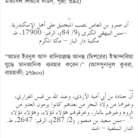
মারাসিল লিআবি দাউদ, ‍পৃষ্ঠা: ৩৯২)
..
أن عمرو بن العاص نصب المنجنيق على أهل الإسكندرية.
-سنن البيهقي الكبرى (9/ 84)، الرقم: 17900، ط.
مكتبة دار الباز – مكة المكرم
“আমর ইবনুল আস রাদিয়াল্লাহু আনহু (মিশরের) ইস্কান্দারিয়া
যুদ্ধে মানজানিক ব্যবহার করেন।” (আসসুনানুল কুবরা,
বায়হাকী: ১৭৯০০)
…
أن جنادة بن أبي أمية الأزدي، وعبد الله بن قيس الفزاري،
وغيرهما من ولاة البحر من بعدهم كانوا يرمون العدو من
الروم وغيرهم بالنار، ويحرقونهم هؤلاء لهؤلاء، وهؤلاء لهؤلاء
“. -سنن سعيد بن منصور (2/ 287)، الرقم: 2647، ط.
الدار السلفية – الهند