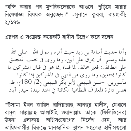
“বন্দি করার পর মুশরিকদেরকে আগুনে পুড়িয়ে মারার
নিষেধাজ্ঞা বিষয়ক অনুচ্ছেদ।” -সুনানে কুবরা, বায়হাকী:
২/১৭৬
এরপর এ সংক্রান্ত কয়েকটি হাদীস উল্লেখ করে বলেন-
وأما حديث أسامة بن زيد حيث أمره رسول الله -صلى الله
عليه وسلم- أن يحرق على أبنى، وما روى فى نصب المنجنيق
على الطائف: فغير مخالف لما قلنا؛ إنما هو فى قتال المشركين ما
كانوا ممتنعين، وما روى من النهى فى المشركين إذا كانوا
مأسورين. -سنن البيهقي لأبو بكر البيهقي (2/ 180)، ط.
مجلس دائرة المعارف النظامية الكائنة في الهند ببلدة حيدر آباد
“উসামা ইবন জায়িদ রাদিয়াল্লাহু আনহুর হাদীস, যেখানে
রাসূল সাল্লাল্লাহু আলাইহি ওয়াসাল্লাম তাকে (ফিলিস্তিনের)
উবনা এলাকায় অগ্নিসংযোগের নির্দেশ দেন, আর
তায়িফবাসীর বিরুদ্ধে মানজানিক স্থাপন সংক্রান্ত হাদীসগুলো