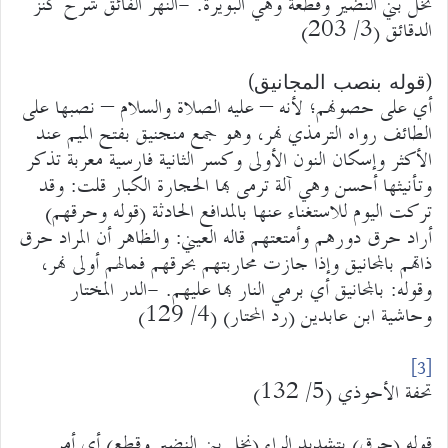
نخل بني النضير وقطعة وهي البويرة. -النهر الفائق شرح كنز
الدقائق (3/ 203)
(قوله بنصب المجانيق)
أي على حصونهم؛ لأنه – عليه الصلاة والسلام – نصبها على
الطائف رواه الترمذي نهر، وهو جمع منجنيق بفتح الميم عند
الأكثر وإسكان النون الأولى وكسر الثانية فارسية معربة تذكر
وتأنيثها أحسن وهي آلة ترمى بها الحجارة الكبار قلت: وقد
تركت اليوم للاستغناء عنها بالمدافع الحادثة (قوله وحرقهم)
أراد حرق دورهم وأمتعتهم قاله العيني: والظاهر أن المراد حرق
ذاتهم بالمجانيق وإذا جازت محاربتهم بحرقهم فمالهم أولى نهر،
وقوله: بالمجانيق أي برمي النار بها عليهم. -الدر المختار
وحاشية ابن عابدين (رد المحتار) (4/ 129)
[3]
تحفة الأحوذي (5/ 132)
قوله (حرق) بتشديد الراء (نخل بني النضير وقطع) أي أمر