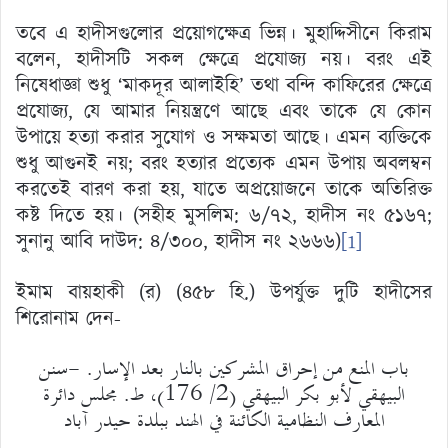
তবে এ হাদীসগুলোর প্রয়োগক্ষেত্র ভিন্ন। মুহাদ্দিসীনে কিরাম
বলেন, হাদীসটি সকল ক্ষেত্রে প্রযোজ্য নয়। বরং এই
নিষেধাজ্ঞা শুধু ‘মাকদূর আলাইহি’ তথা বন্দি কাফিরের ক্ষেত্রে
প্রযোজ্য, যে আমার নিয়ন্ত্রণে আছে এবং তাকে যে কোন
উপায়ে হত্যা করার সুযোগ ও সক্ষমতা আছে। এমন ব্যক্তিকে
শুধু আগুনই নয়; বরং হত্যার প্রত্যেক এমন উপায় অবলম্বন
করতেই বারণ করা হয়, যাতে অপ্রয়োজনে তাকে অতিরিক্ত
কষ্ট দিতে হয়। (সহীহ মুসলিম: ৬/৭২, হাদীস নং ৫১৬৭;
সুনানু আবি দাউদ: ৪/৩০০, হাদীস নং ২৬৬৬)
[1]
ইমাম বায়হাকী (র) (৪৫৮ হি.) উপর্যুক্ত দুটি হাদীসের
শিরোনাম দেন-
باب المنع من إحراق المشركين بالنار بعد الإسار. -سنن
البيهقي لأبو بكر البيهقي (2/ 176)، ط. مجلس دائرة
المعارف النظامية الكائنة في الهند ببلدة حيدر آباد