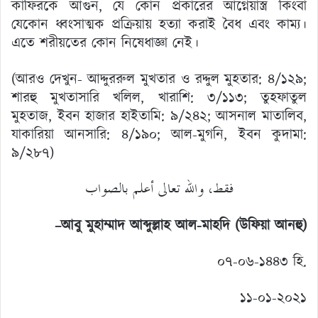
কাফিরকে আগুন, যে কোন প্রকারের আগ্নেয়াস্ত্র কিংবা
যেকোন ধ্বংসাত্মক প্রক্রিয়ায় হত্যা করাই বৈধ এবং কাম্য।
এতে শরীয়তের কোন নিষেধাজ্ঞা নেই।
(আরও দেখুন- আদ্দুররুল মুখতার ও রদ্দুল মুহতার: ৪/১২৯;
শারহু মুখতাসারি খলিল, খারাশি: ৩/১১৩; তুহফাতুল
মুহতাজ, ইবন হাজার হাইতামি: ৯/২৪২; আসনাল মাতালিব,
যাকারিয়া আনসারি: ৪/১৯০; আল-মুগনি, ইবন কুদামা:
৯/২৮৭)
فقط، والله تعالى أعلم بالصواب
–
আবু মুহাম্মাদ আব্দুল্লাহ আল-মাহদি (উফিয়া আনহু)
০৭-০৬-১৪৪৩ হি.
১১-০১-২০২১