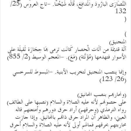
النَّصارَى البارُودَ والمَدافِعَ، قَالَه شَيْخُنا. -تاج العروس (25/
132
)
(
المنجنيق)
آلَة قديمَة من آلَات الْحصار كَانَت ترمى بهَا حِجَارَة ثَقيلَة على
الأسوار فتهدمها (مُؤَنّثَة) (مَعَ). -المعجم الوسيط (2/ 855)
وإنما ينصب المنجنيق لتخريب الأبنية. -المبسوط للسرخسي
(26/ 123)
(ونحاربهم بنصب المجانيق)
على حصونهم لأنه عليه الصلاة والسلام (نصبها على الطائف)
رواه الترمذي (وحرقهم) أراد حرق دورهم وأمتعتهم قاله
العيني، والظاهر أن المراد حرق ذاتهم بالمجانيق. وإذا جازت
محاربتهم بحرقهم فمالهم أولى لأنه عليه الصلاة والسلام أحرق