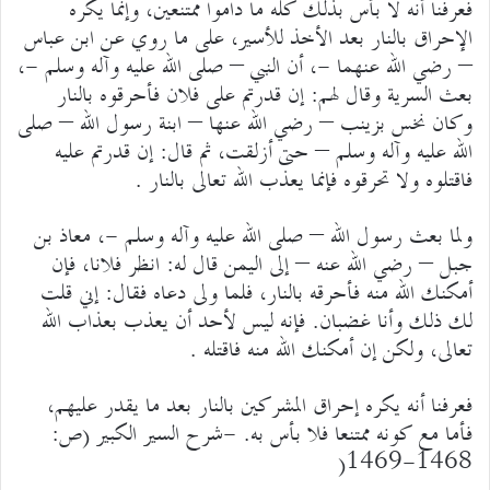
فعرفنا أنه لا بأس بذلك كله ما داموا ممتنعين، وإنما يكره
الإحراق بالنار بعد الأخذ للأسير، على ما روي عن ابن عباس
– رضي الله عنهما -، أن النبي – صلى الله عليه وآله وسلم -،
بعث السرية وقال لهم: إن قدرتم على فلان فأحرقوه بالنار
وكان نخس بزينب – رضي الله عنها – ابنة رسول الله – صلى
الله عليه وآله وسلم – حتى أزلقت، ثم قال: إن قدرتم عليه
فاقتلوه ولا تحرقوه فإنما يعذب الله تعالى بالنار .
ولما بعث رسول الله – صلى الله عليه وآله وسلم -، معاذ بن
جبل – رضي الله عنه – إلى اليمن قال له: انظر فلانا، فإن
أمكنك الله منه فأحرقه بالنار، فلما ولى دعاه فقال: إني قلت
لك ذلك وأنا غضبان. فإنه ليس لأحد أن يعذب بعذاب الله
تعالى، ولكن إن أمكنك الله منه فاقتله .
فعرفنا أنه يكره إحراق المشركين بالنار بعد ما يقدر عليهم،
فأما مع كونه ممتنعا فلا بأس به. -شرح السير الكبير (ص:
1468-1469(