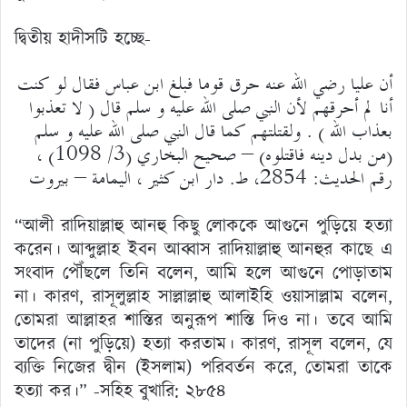
দ্বিতীয় হাদীসটি হচ্ছে-
أن عليا رضي الله عنه حرق قوما فبلغ ابن عباس فقال لو كنت
أنا لم أحرقهم لأن النبي صلى الله عليه و سلم قال ( لا تعذبوا
بعذاب الله ) . ولقتلتهم كما قال النبي صلى الله عليه و سلم
(من بدل دينه فاقتلوه) – صحيح البخاري (3/ 1098) ،
رقم الحديث: 2854، ط. دار ابن كثير ، اليمامة – بيروت
“আলী রাদিয়াল্লাহু আনহু কিছু লোককে আগুনে পুড়িয়ে হত্যা
করেন। আব্দুল্লাহ ইবন আব্বাস রাদিয়াল্লাহু আনহুর কাছে এ
সংবাদ পৌঁছলে তিনি বলেন, আমি হলে আগুনে পোড়াতাম
না। কারণ, রাসূলুল্লাহ সাল্লাল্লাহু আলাইহি ওয়াসাল্লাম বলেন,
তোমরা আল্লাহর শাস্তির অনুরূপ শাস্তি দিও না। তবে আমি
তাদের (না পুড়িয়ে) হত্যা করতাম। কারণ, রাসূল বলেন, যে
ব্যক্তি নিজের দ্বীন (ইসলাম) পরিবর্তন করে, তোমরা তাকে
হত্যা কর।” -সহিহ বুখারি: ২৮৫৪