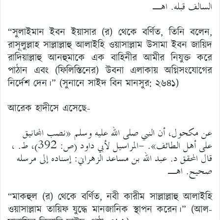
السالف قبله. اهـ
“সুলাইমান ইবন ইয়াসার (র) থেকে বর্ণিত, তিনি বলেন,
রাসূলুল্লাহ সাল্লাল্লাহু আলাইহি ওয়াসাল্লাম উসামা ইবন জায়িদ
রাদিয়াল্লাহু আনহুমাকে এক বাহিনীর আমীর নিযুক্ত করে
পাঠান এবং (ফিলিস্তিনের) উবনা এলাকায় অগ্নিসংযোগের
নির্দেশ দেন।” (সুনানে সাইদ বিন মানসুর: ২৬৪১)
আরেক হাদীসে এসেছে-
عن مكحول، أن النبي صلى الله عليه وسلم «نصب المجانيق
على أهل الطائف». -المراسيل لأبي داود (ص: 392)، ط. ،
قال المحقق د. عبد الله بن مساعد الزهراني: إسناده إلى مرسله
صحيح. اهـ
“মাকহুল (র) থেকে বর্ণিত, নবী কারীম সাল্লাল্লাহু আলাইহি
ওয়াসাল্লাম তায়িফ যুদ্ধে মানজানিক স্থাপন করেন।” (আল-