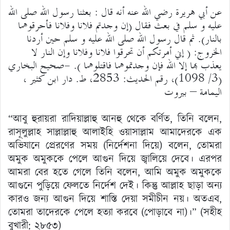
عن أبي هريرة رضي الله عنه أنه قال : بعثنا رسول الله صلى الله
عليه و سلم في بعث فقال (إن وجدتم فلانا وفلانا فأحرقوهما
بالنار). ثم قال رسول الله صلى الله عليه و سلم حين أردنا
الخروج: ( إني أمرتكم أن تحرقوا فلانا وفلانا وإن النار لا
يعذب بها إلا الله فإن وجدتموهما فاقتلوهما ). -صحيح البخاري
(3/ 1098)، رقم الحديث: 2853، ط. دار ابن كثير ،
اليمامة – بيروت
“আবু হুরায়রা রাদিয়াল্লাহু আনহু থেকে বর্ণিত, তিনি বলেন,
রাসূলুল্লাহ সাল্লাল্লাহু আলাইহি ওয়াসাল্লাম আমাদেরকে এক
অভিযানে প্রেরণের সময় (নির্দেশনা দিয়ে) বলেন, তোমরা
অমুক অমুককে পেলে আগুন দিয়ে জ্বালিয়ে দেবে। এরপর
আমরা বের হতে গেলে তিনি বলেন, আমি অমুক অমুককে
আগুনে পুড়িয়ে ফেলতে নির্দেশ দেই। কিন্তু আল্লাহ ছাড়া অন্য
কারও জন্য আগুন দিয়ে শাস্তি দেয়া সমীচীন নয়। অতএব,
তোমরা তাদেরকে পেলে হত্যা করবে (পোড়াবে না)।” (সহীহ
বুখারী: ২৮৫৩)