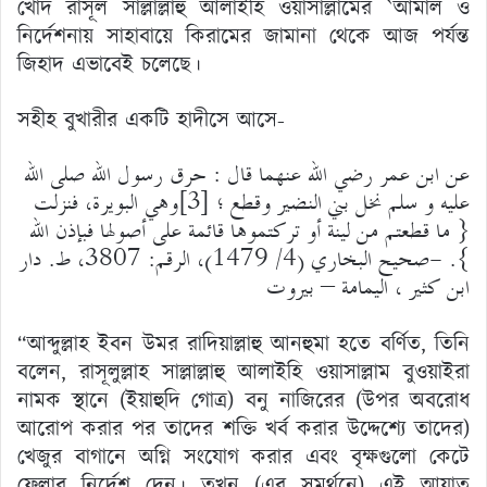
খোদ রাসূল সাল্লাল্লাহু আলাইহি ওয়াসাল্লামের `আমাল ও
নির্দেশনায় সাহাবায়ে কিরামের জামানা থেকে আজ পর্যন্ত
জিহাদ এভাবেই চলেছে।
সহীহ বুখারীর একটি হাদীসে আসে-
عن ابن عمر رضي الله عنهما قال : حرق رسول الله صلى الله
عليه و سلم نخل بني النضير وقطع ؛ [3]وهي البويرة، فنزلت
{ ما قطعتم من لينة أو تركتموها قائمة على أصولها فبإذن الله
}. -صحيح البخاري (4/ 1479)، الرقم: 3807، ط. دار
ابن كثير ، اليمامة – بيروت
“আব্দুল্লাহ ইবন উমর রাদিয়াল্লাহু আনহুমা হতে বর্ণিত, তিনি
বলেন, রাসূলুল্লাহ সাল্লাল্লাহু আলাইহি ওয়াসাল্লাম বুওয়াইরা
নামক স্থানে (ইয়াহুদি গোত্র) বনু নাজিরের (উপর অবরোধ
আরোপ করার পর তাদের শক্তি খর্ব করার উদ্দেশ্যে তাদের)
খেজুর বাগানে অগ্নি সংযোগ করার এবং বৃক্ষগুলো কেটে
ফেলার নির্দেশ দেন। তখন (এর সমর্থনে) এই আয়াত