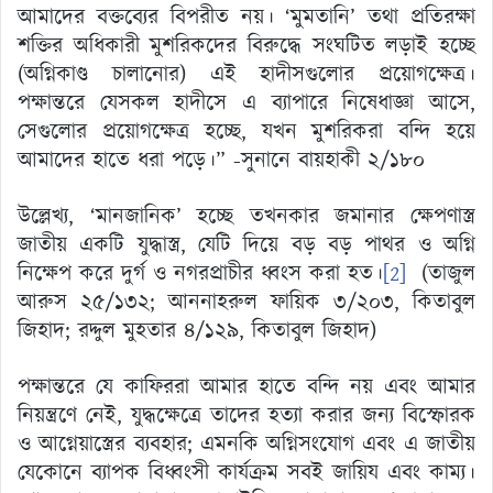
আমাদের বক্তব্যের বিপরীত নয়। ‘মুমতানি’ তথা প্রতিরক্ষা
শক্তির অধিকারী মুশরিকদের বিরুদ্ধে সংঘটিত লড়াই হচ্ছে
(অগ্নিকাণ্ড চালানোর) এই হাদীসগুলোর প্রয়োগক্ষেত্র।
পক্ষান্তরে যেসকল হাদীসে এ ব্যাপারে নিষেধাজ্ঞা আসে,
সেগুলোর প্রয়োগক্ষেত্র হচ্ছে, যখন মুশরিকরা বন্দি হয়ে
আমাদের হাতে ধরা পড়ে।” -সুনানে বায়হাকী ২/১৮০
উল্লেখ্য, ‘মানজানিক’ হচ্ছে তখনকার জমানার ক্ষেপণাস্ত্র
জাতীয় একটি যুদ্ধাস্ত্র, যেটি দিয়ে বড় বড় পাথর ও অগ্নি
নিক্ষেপ করে দুর্গ ও নগরপ্রাচীর ধ্বংস করা হত।
[2]
(তাজুল
আরুস ২৫/১৩২; আননাহরুল ফায়িক ৩/২০৩, কিতাবুল
জিহাদ; রদ্দুল মুহতার ৪/১২৯, কিতাবুল জিহাদ)
পক্ষান্তরে যে কাফিররা আমার হাতে বন্দি নয় এবং আমার
নিয়ন্ত্রণে নেই, যুদ্ধক্ষেত্রে তাদের হত্যা করার জন্য বিস্ফোরক
ও আগ্নেয়াস্ত্রের ব্যবহার; এমনকি অগ্নিসংযোগ এবং এ জাতীয়
যেকোনে ব্যাপক বিধ্বংসী কার্যক্রম সবই জায়িয এবং কাম্য।