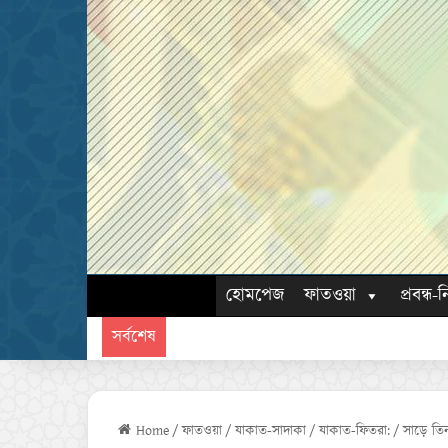
হোমপেজ
ফাতওয়া
প্রবন্ধ-ন
সর্বশেষ
Home
/
ফাতওয়া
/
যাকাত-সাদাকা
/
যাকাত-ফিতরা:
/
সাড়ে তি