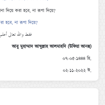
া দিয়ে করা হবে, না রূপা দিয়ে?
া হবে, না রূপা দিয়ে?
فقط والله تعالى أع.
আবু মুহাম্মাদ আব্দুল্লাহ আলমাহদি (উফিয়া আনহু)
০৭-০৫-১৪৪৪ হি.
০২-১১-২০২২ ঈ.