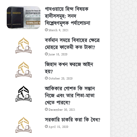
গাযওয়ায়ে হিন্দ বিষয়ক
হাদীসসমূহ: সনদ
বিশ্লেষণমূলক পর্যালোচনা
March 9, 2021
বর্তমান সময়ে বিবাহের ক্ষেত্রে
মোহরে ফাতেমী কত টাকা?
June 18, 2020
জিহাদ কখন ফরজে আইন
হয়?
October 20, 2020
আকিকার গোশত কি সন্তান
নিজে এবং তার পিতা-মাতা
খেতে পারবে?
December 30, 2021
সরকারি চাকরি করা কি বৈধ?
April 15, 2020