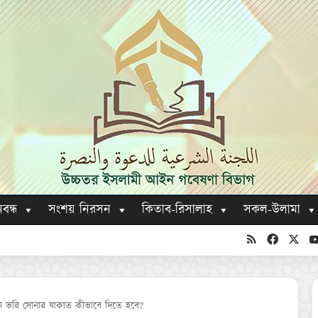
িবন্ধ
সংশয় নিরসন
কিতাব-রিসালাহ
সকল-উলামা
RSS
Faceboo
X
ন ভরি সোনার যাকাত কীভাবে দিতে হবে?