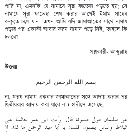
পারি না, এমনকি যে নামাযে সূরা ফাতেহা পড়তে হয়; সে
নামাযে সূরা ফাতেহা শেষ করার আগেই ইমাম সাহেব
রুকূতে চলে যান। এখন আমি যদি জামাআতের সাথে নামায
পড়ার পর একাকী আবার ফরয নামায পড়ে নিই, তাহলে কি
চলবে?
প্রশ্নকারী- আব্দুল্লাহ
উত্তরঃ
بسم الله الرحمن الرحيم
না, ফরয নামায একবার জামাআতের সঙ্গে আদায় করার পর
দ্বিতীয়বার আদায় করা যাবে না। হাদীসে এসেছে,
عن سليمان مولى ميمونة قال: رأيت ابن عمر جالسا على
البلاط والناس يصلون قلت: يا أبا عبد الرحمن ما لك لا