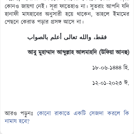
কোনও জায়গা নেই। সূরা ফাতেহাও না। সুতরাং আপনি যদি
হানাফী মাযহাবের অনুসারী হয়ে থাকেন, তাহলে ইমামের
পেছনে কেরাত পড়ার প্রসঙ্গ আসে না।
فقط، والله تعالى أعلم بالصواب
আবু মুহাম্মাদ আব্দুল্লাহ আলমাহদি (উফিয়া আনহু)
১৮-০৬-১৪৪৪ হি.
১২-০১-২০২৩ ঈ.
আরও পড়ুনঃ
কোনো রাকাতে একটি সেজদা করলে কি
নামায হবে?