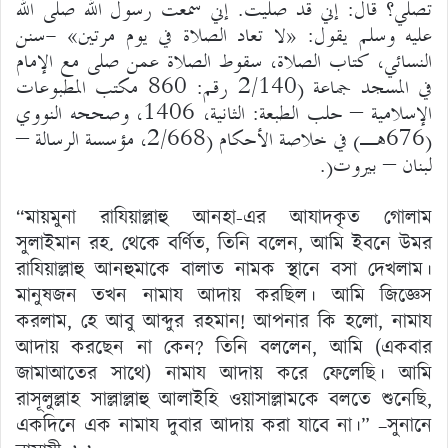
تصلي؟ قال: إني قد صليت. إني سمعت رسول الله صلى الله
عليه وسلم يقول: «لا تعاد الصلاة في يوم مرتين» -سنن
النسائي، كتاب الصلاة، سقوط الصلاة عمن صلى مع الإمام
في المسجد جماعة (2/140 رقم: 860 مكتب المطبوعات
الإسلامية – حلب الطبعة: الثانية، 1406، وصححه النووي
(676هـ) في خلاصة الأحكام (2/668، مؤسسة الرسالة –
لبنان – بيروت(.
“মায়মুনা রাযিয়াল্লাহু আনহা-এর আযাদকৃত গোলাম
সুলাইমান রহ. থেকে বর্ণিত, তিনি বলেন, আমি ইবনে উমর
রাযিয়াল্লাহু আনহুমাকে বালাত নামক স্থানে বসা দেখলাম।
মানুষজন তখন নামায আদায় করছিল। আমি জিজ্ঞেস
করলাম, হে আবু আব্দুর রহমান! আপনার কি হলো, নামায
আদায় করছেন না কেন? তিনি বললেন, আমি (একবার
জামাআতের সাথে) নামায আদায় করে ফেলেছি। আমি
রাসূলুল্লাহ সাল্লাল্লাহু আলাইহি ওয়াসাল্লামকে বলতে শুনেছি,
একদিনে এক নামায দুবার আদায় করা যাবে না।” –সুনানে