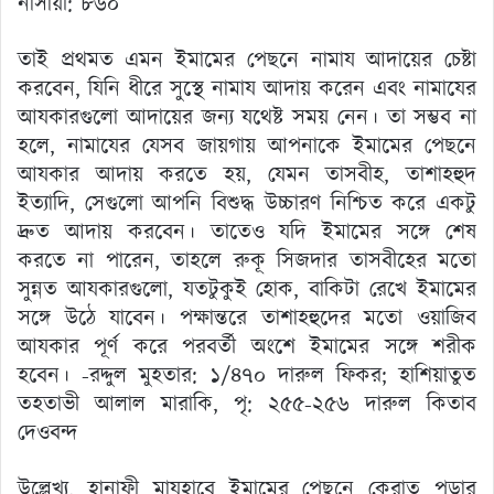
নাসায়ী: ৮৬০
তাই প্রথমত এমন ইমামের পেছনে নামায আদায়ের চেষ্টা
করবেন, যিনি ধীরে সুস্থে নামায আদায় করেন এবং নামাযের
আযকারগুলো আদায়ের জন্য যথেষ্ট সময় নেন। তা সম্ভব না
হলে, নামাযের যেসব জায়গায় আপনাকে ইমামের পেছনে
আযকার আদায় করতে হয়, যেমন তাসবীহ, তাশাহহুদ
ইত্যাদি, সেগুলো আপনি বিশুদ্ধ উচ্চারণ নিশ্চিত করে একটু
দ্রুত আদায় করবেন। তাতেও যদি ইমামের সঙ্গে শেষ
করতে না পারেন, তাহলে রুকূ সিজদার তাসবীহের মতো
সুন্নত আযকারগুলো, যতটুকুই হোক, বাকিটা রেখে ইমামের
সঙ্গে উঠে যাবেন। পক্ষান্তরে তাশাহহুদের মতো ওয়াজিব
আযকার পূর্ণ করে পরবর্তী অংশে ইমামের সঙ্গে শরীক
হবেন। -রদ্দুল মুহতার: ১/৪৭০ দারুল ফিকর; হাশিয়াতুত
তহতাভী আলাল মারাকি, পৃ: ২৫৫-২৫৬ দারুল কিতাব
দেওবন্দ
উল্লেখ্য, হানাফী মাযহাবে ইমামের পেছনে কেরাত পড়ার