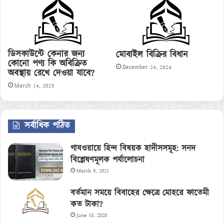
ডিসকাউন্টে কেনার জন্য
মোবাইল বিক্রির বিধান
কোনো পণ্য কি অবিক্রিত
December 24, 2024
অবস্থায় রেখে দেওয়া যাবে?
March 14, 2025
সর্বাধিক পঠিত
গাযওয়ায়ে হিন্দ বিষয়ক হাদীসসমূহ: সনদ
বিশ্লেষণমূলক পর্যালোচনা
March 9, 2021
বর্তমান সময়ে বিবাহের ক্ষেত্রে মোহরে ফাতেমী
কত টাকা?
June 18, 2020