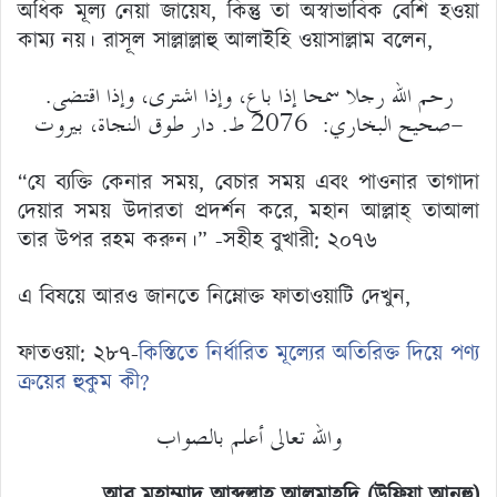
অধিক মূল্য নেয়া জায়েয, কিন্তু তা অস্বাভাবিক বেশি হওয়া
কাম্য নয়। রাসূল সাল্লাল্লাহু আলাইহি ওয়াসাল্লাম বলেন,
رحم الله رجلا سمحا إذا باع، وإذا اشترى، وإذا اقتضى.
-صحيح البخاري: 2076 ط. دار طوق النجاة، بيروت
“যে ব্যক্তি কেনার সময়, বেচার সময় এবং পাওনার তাগাদা
দেয়ার সময় উদারতা প্রদর্শন করে, মহান আল্লাহ্ তাআলা
তার উপর রহম করুন।” -সহীহ বুখারী: ২০৭৬
এ বিষয়ে আরও জানতে নিম্নোক্ত ফাতাওয়াটি দেখুন,
ফাতওয়া: ২৮৭-
কিস্তিতে নির্ধারিত মূল্যের অতিরিক্ত দিয়ে পণ্য
ক্রয়ের হুকুম কী?
والله تعالى أعلم بالصواب
আবু মুহাম্মাদ আব্দুল্লাহ আলমাহদি (উফিয়া আনহু)