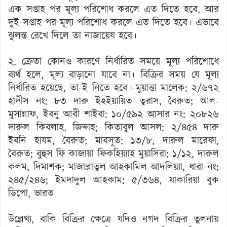
এক সপ্তাহ পর মূল্য পরিশোধ করলে এত দিতে হবে, আর
দুই সপ্তাহ পর মূল্য পরিশোধ করলে এত দিতে হবে। এভাবে
ঝুলন্ত রেখে দিলে তা নাজায়েয হবে।
২. ক্রেতা কোনও কারণে নির্ধারিত সময়ে মূল্য পরিশোধে
ব্যর্থ হলে, মূল্য বাড়ানো যাবে না। বিক্রির সময় যে মূল্য
নির্ধারিত হয়েছে, তা-ই নিতে হবে।-মুয়াত্তা মালেক: ২/৬৭২
হাদীস নং: ৮৩ দারু ইহইয়ায়িত তুরাস, বৈরুত; আল-
মুসান্নাফ, ইবনু আবী শাইবা: ১০/৫৯২ আসার নং: ২০৮২৬
দারুল কিবলাহ, জিদ্দাহ; কিতাবুল আসল: ২/৪৫৪ দারু
ইবনি হাযম, বৈরুত; মাবসূত: ১৩/৮, দারুল মারেফা,
বৈরুত; বুহুস ফি কাজায়া ফিকহিয়্যাহ মুয়াসিরা: ১/১২, দারুল
কলম, দিমাশক; মাজাল্লাতুল আহকামিল আদলিয়্যা, ধারা নং:
২৪৫/২৪৬; ইমদাদুল আহকাম: ৫/৩৬৪, যাকারিয়া বুক
ডিপো, ভারত
উল্লেখ্য, বাকি বিক্রির ক্ষেত্রে যদিও নগদ বিক্রির তুলনায়