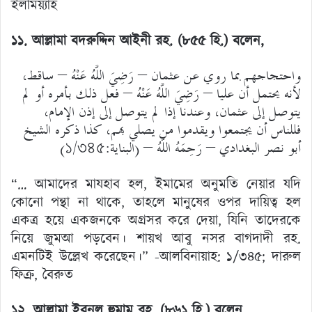
ইলমিয়্যাহ
১১. আল্লামা বদরুদ্দিন আইনী রহ. (৮৫৫ হি.)
বলেন,
واحتجاجهم بما روي عن عثمان – رَضِيَ اللَّهُ عَنْهُ – ساقط،
لأنه يحتمل أن عليا – رَضِيَ اللَّهُ عَنْهُ – فعل ذلك بأمره أو لم
يتوصل إلى عثمان، وعندنا إذا لم يتوصل إلى إذن الإمام،
فللناس أن يجتمعوا ويقدموا من يصلي بهم، كذا ذكره الشيخ
أبو نصر البغدادي – رَحِمَهُ اللَّهُ – (البناية:১/৩৪৫)
“… আমাদের মাযহাব হল, ইমামের অনুমতি নেয়ার যদি
কোনো পন্থা না থাকে, তাহলে মানুষের ওপর দায়িত্ব হল
একত্র হয়ে একজনকে অগ্রসর করে দেয়া, যিনি তাদেরকে
নিয়ে জুমআ পড়বেন। শায়খ আবু নসর বাগদাদী রহ.
এমনটিই উল্লেখ করেছেন।” -আলবিনায়াহ: ১/৩৪৫; দারুল
ফিক্র, বৈরুত
১২. আল্লামা ইবনুল হুমাম রহ. (৮৬১ হি.)
বলেন,