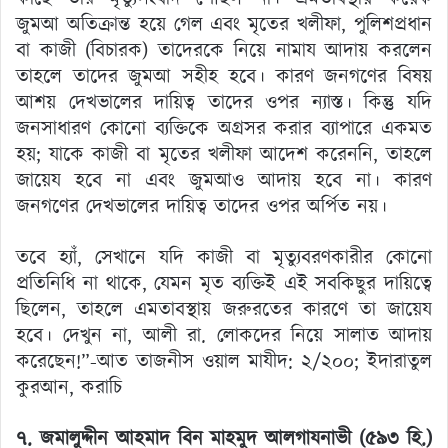
জুমআ অতিক্রান্ত হয়ে গেল এবং মৃতের খলীফা, পুলিশপ্রধান
বা কাজী (বিচারক) তাদেরকে নিয়ে নামায আদায় করলেন
তাহলে তাদের জুমআ সহীহ হবে। কারণ জনগণের বিষয়
আশয় দেখভালের দায়িত্ব তাদের ওপর ন্যাস্ত। কিন্তু যদি
জনসাধারণ কোনো ব্যক্তিকে অগ্রসর করার ব্যাপারে একমত
হয়; যাকে কাজী বা মৃতের খলীফা আদেশ করেননি, তাহলে
জায়েয হবে না এবং জুমআও আদায় হবে না। কারণ
জনগণের দেখভালের দায়িত্ব তাদের ওপর অর্পিত নয়।
তবে হ্যাঁ, সেখানে যদি কাজী বা মৃত্যুবরণকারীর কোনো
প্রতিনিধি না থাকে, যেমন মৃত ব্যক্তিই এই সবকিছুর দায়িত্বে
ছিলেন, তাহলে এমতাবস্থায় জরুরতের কারণে তা জায়েয
হবে। দেখুন না, আলী রা. লোকদের নিয়ে সালাত আদায়
করেছেন!”-আত তাজনীস ওয়াল মাযীদ: ২/২০০; ইদারাতুল
কুরআন, করাচি
৭. জমালুদ্দীন আহমাদ বিন মাহমুদ আলগাযনাভী (৫৯৩ হি.)