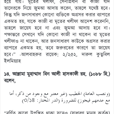
হয়ে যায়। মৃতের খলীফা, সেনাপ্রধান বা কাজী যদি
তাদেরকে নিয়ে জুমআ আদায় করেন, তাহলে যথেষ্ট হবে।
কিন্তু যদি জনসাধারণ কোনো ব্যক্তিকে অগ্রসর করার ব্যাপারে
একমত হয়, যাকে কাজী বা মৃতের খলীফা আদেশ করেননি,
তাহলে জায়েয হবে না এবং জুমআ আদায় হবে না।
পক্ষান্তরে সেখানে যদি কোনো কাজী না থাকেন বা মৃতের
খলীফাও না থাকেন, আর জনসাধারণ কাউকে অগ্রসর করার
ব্যাপারে একমত হয়, তবে জরুরতের কারণে তা জায়েয
হবে।” -আলবাহরুর রায়েক: ২/২৫২, দারুল কুতুবিল
ইলমিয়্যাহ
১৪. আল্লামা মুহাম্মাদ বিন আলী হাসকাফী রহ. (১০৮৮ হি.)
বলেন,
(ونصب العامة) الخطيب (غير معتبر مع وجود من ذكر، أما
مع عدمهم فيجوز) للضرورة (الدر المختار: ৩/১৪)
“বর্ণিত কারো উপস্থিত থাকা সত্ত্বেও (সাধারণ মানুষ কর্তৃক)