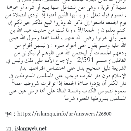
مدينة أو قرية ، ونهى عن التشاغل عنها ببيع أو شراء أو نحوهما
، لعموم قوله تعالى : ( يا أيها الذين آمنوا إذا نودي للصلاة من
يوم الجمعة فاسعوا إلى ذكر الله وذروا البيع ذلكم خير لكم إن
كنتم تعلمون ) الجمعة/9 ، ولما ثبت من حديث عبد الله بن
عمر وأبي هريرة رضي الله عنهم ، أنهما سمعا رسول الله صلى
الله عليه وسلم يقول على أعواد منبره : ( لينتهن أقوام عن
ودعهم الجمعات أو ليختمن الله على قلوبهم ثم ليكونن من
الغافلين ) مسلم 2/591 . ولإجماع الأمة على ذلك وليس في
الشريعة دليل صحيح يدل على اختصاص افتراضها بدار
الإسلام دون دار الحرب فوجب على المسلمين المستوطنين في
دار الكفر أن يؤدوا صلاة الجمعة إذا توافرت شروطها عملاً
بعموم نصوص الكتاب والسنة الدالة على أنها فرض عين على
المسلمين بشروطها المعتبرة شرعاً
সূত্র : https://islamqa.info/ar/answers/26800
islamweb.net