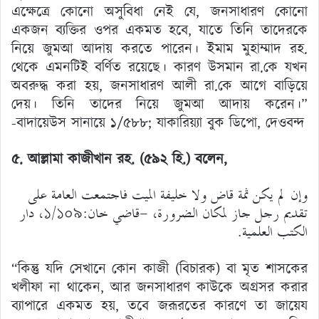
এক্ষেত্রে কোনো অসুবিধা নেই যে, জনসাধারণ কোনো
একজন ব্যক্তির ওপর একমত হবে, যাতে তিনি তাদেরকে
নিয়ে জুমআ আদায় করতে পারেন। ইমাম মুহাম্মাদ রহ.
থেকে এমনটিই বর্ণিত রয়েছে। কারণ উসমান রা.কে যখন
অবরুদ্ধ করা হয়, জনসাধারণ আলী রা.কে আগে বাড়িয়ে
দেয়। তিনি তাদের নিয়ে জুমআ আদায় করেন।”
-বাদায়েউস সানায়ে ১/৫৮৮; যাকারিয়্যা বুক ডিপো, দেওবন্দ
৫. আল্লামা কাজীখান রহ. (৫৯২ হি.)
বলেন,
وإن لم يكن ثمة قاض ولا خليفة الميت فاجتمعت العامة على
تقديم رجل جاز لمكان الضرورة، -قاضي خان:১/১০৯، دار
الكتب العلمية.
“কিন্তু যদি সেখানে কোন কাজী (বিচারক) বা মৃত শাসকের
খলীফা না থাকেন, আর জনসাধারণ কাউকে অগ্রসর করার
ব্যাপারে একমত হয়, তবে জরূরতের কারণে তা জায়েয