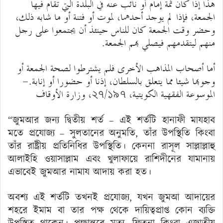
هذا إذا كان ثمة إمام أو نائب عنه في البلدة التي تقام فيها
الجمعة، فإذا لم يوجد أحدهما، لموت أو فتنة أو ما شابه ذلك،
وحضر وقت الجمعة كان للناس حينئذ أن يجتمعوا على رجل
منهم ليتقدمهم فيصلي بهم الجمعة.
أما أصحاب المذاهب الأخرى فلم يشترطوا لصحة الجمعة أو
وجوبها شيئا مما يتعلق بالسلطان، إذنا أو حضورا أو إنابة.-
الموسوعة الفقهية الكويتية، ২৭/১৯৭، وزارة الأوقاف
“জুমআর জন্য দ্বিতীয় শর্ত – এই শর্তটি হানাফী মাযহাব
মতে প্রযোজ্য – সুলতানের অনুমতি, তাঁর উপস্থিতি কিংবা
তাঁর রাষ্ট্রীয় প্রতিনিধির উপস্থিতি। কেননা রাসূল সাল্লাল্লাহু
আলাইহি ওয়াসাল্লাম এবং খুলাফায়ে রাশিদীনের যামানায়
এভাবেই জুমআর নামায আদায় করা হত।
অবশ্য এই শর্তটি তখনই প্রযোজ্য, যখন জুমআ আদায়ের
শহরে ইমাম বা তার পক্ষ থেকে দায়িত্বপ্রাপ্ত কোন ব্যক্তি