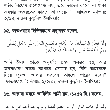
খতীব নিয়োগ গ্রহণযোগ্য নয়, তবে তাদের কারো না থাকা
অবস্থায় জরুরতের কারণে তা জায়েয।” -আর্দ্দুরুল মুখতার:
৩/১৪, দারুল কুতুবিল ইলমিয়্যাহ
১৫. ফাতওয়ায়ে হিন্দিয়্যাহ
’র গ্রন্থাকার বলেন,
وَلَوْ تَعَذَّرَ الِاسْتِئْذَانُ مِنْ الْإِمَامِ فَاجْتَمَعَ النَّاسُ عَلَى رَجُلٍ يُصَلِّي
بِهِمْ الْجُمُعَةَ جَازَ. (الهندية: ১/২০৬)
“যদি ইমাম থেকে অনুমতি গ্রহণ অসম্ভব হয়, আর
জনসাধারণ কারো ব্যাপারে একমত হয়, যিনি তাদেরকে
নিয়ে জুমআ আদায় করবেন তাহলে জায়েয হবে।”
-ফাতওয়ায়ে হিন্দিয়্যাহ ১/২০৬, দারুল কুতুবিল ইলমিয়্যাহ
১৬. আল্লামা ইবনে আবিদীন শামী রহ. (১২৫২ হি.)
বলেন,
ولذا لو مات الوالي أو لم يحضر لفتنة ولم يوجد أحد ممن له حق