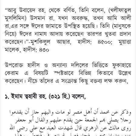
“আবু উবায়েদ রহ. থেকে বর্ণিত, তিনি বলেন, (খলীফাতুল
মুসলিমিন) উসমান রা. যখন অবরুদ্ধ, তখন আমি আলী
রা.এর সঙ্গে ঈদের জামাতে উপস্থিত হয়েছি। তিনি (মানুষকে
নিয়ে) ঈদের নামায আদায় করেছেন তারপর খুতবা প্রদান
করেছেন।”-মুশকিলুল আছার, হাদীস: ৪৫০০; মুয়াত্তা
মালেক, হাদীস: ৪৩০
উপরোক্ত হাদীস ও অন্যান্য দলিলের ভিত্তিতে ফুকাহায়ে
কেরাম এ বিষয়টি স্পষ্টভাবে বিভিন্ন কিতাবে উল্লেখ
করেছেন। নীচে তাঁদের এ সংক্রান্ত কিছু বক্তব্য লক্ষ করুন,
১. ইমাম ত্বহাবী রহ. (৩২১ হি.)
বলেন,
وذكر عن محمد أن أهل مصر لو مات واليهم جاز أن يقدموا
رجلا يصلي بهم الجمعة حتى يقدم عليهم والقال أبو جعفر
روى مالك عن الزهري قال شهدت العيد مع علي رضي الله
عنه وعثمان محصور فجاء فصلى ثم انصرف فخطب وهذا