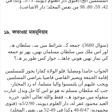
المسلمين الخ) (فتوى دار العلوم ديوبند: 5/75؛ وكذا في
42، 59، 80، 98 من نفس المجلد؛ دار الاشاعت)
১৯. ফাতাওয়া মাহ
মূদিয়াহ
(سوال 3680): جمعه كے شرائط ميں سے سلطان هے
اور اس ملك ميں سلطان مسلمان نهيں، پھر تو جمعه
كي نماز نهيں هوني چاهئے، جواز كس طور پر هے؟
الجواب حامدا ومصليا: فلو الولاة كفارا يجوز للمسلمين
إقامة الجمعة ويصير القاضي قاضيا بتراضي المسلمين
ويجب عليهم أن يلتمسوا واليا مسلما، اه رد المحتار-
جب كه سلطان مسلم نه هو تو اس كا حل وبدل عبارت
منقوله ميں موجود هے- فقط والله تعالى أعلم- حرره
العبد محمود غفر له، دار العلوم ديوبند، 5/2/90ه- (فتوى
محموديه: 8/47-48 وكذا في 49-52 من نفس المجلد)