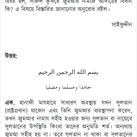
বিষয় হল, দারুল কুফরে জুমআর নামাজ আদায়ের বিধান
কি? এ বিষয়ে বিস্তারিত জানানোর অনুরোধ রইল।
সাইফুদ্দীন
উত্তর:
بسم الله الرحمن الرحيم
حامدا ومسلما ومصليا
এক.
হানাফী মাযহাবে সাধারণ অবস্থায় যখন সুলতান
(রাষ্ট্রপ্রধান) থাকেন এবং তিনি জুমআর ব্যবস্থাপনা করেন,
তখন জুমআর নামায সহীহ হওয়ার জন্য সুলতান বা নায়েবে
সুলতানের উপস্থিতি কিংবা তাদের অনুমতি শর্ত। অন্যথায়
জুমআ সহীহ হয় না। তবে সুলতান না থাকা বা সুলতানের