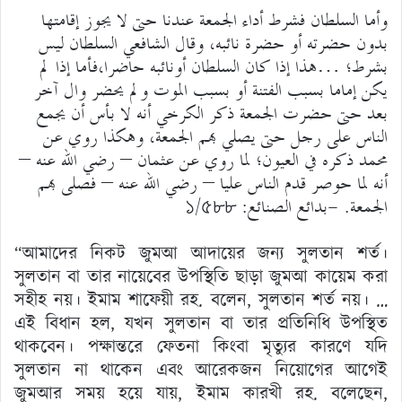
وأما السلطان فشرط أداء الجمعة عندنا حتى لا يجوز إقامتها
بدون حضرته أو حضرة نائبه، وقال الشافعي السلطان ليس
بشرط؛ …هذا إذا كان السلطان أونائبه حاضرا،فأما إذا لم
يكن إماما بسبب الفتنة أو بسبب الموت ولم يحضر وال آخر
بعد حتى حضرت الجمعة ذكر الكرخي أنه لا بأس أن يجمع
الناس على رجل حتى يصلي بهم الجمعة، وهكذا روي عن
محمد ذكره في العيون؛ لما روي عن عثمان – رضي الله عنه –
أنه لما حوصر قدم الناس عليا – رضي الله عنه – فصلى بهم
الجمعة. -بدائع الصنائع: ১/৫৮৮
“আমাদের নিকট জুমআ আদায়ের জন্য সুলতান শর্ত।
সুলতান বা তার নায়েবের উপস্থিতি ছাড়া জুমআ কায়েম করা
সহীহ নয়। ইমাম শাফেয়ী রহ. বলেন, সুলতান শর্ত নয়। …
এই বিধান হল, যখন সুলতান বা তার প্রতিনিধি উপস্থিত
থাকবেন। পক্ষান্তরে ফেতনা কিংবা মৃত্যুর কারণে যদি
সুলতান না থাকেন এবং আরেকজন নিয়োগের আগেই
জুমআর সময় হয়ে যায়, ইমাম কারখী রহ. বলেছেন,