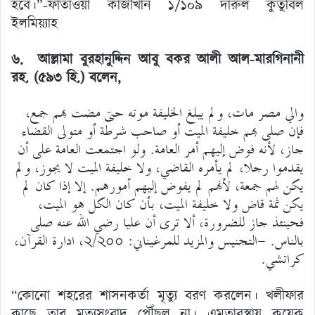
হবে।”-ফাতাওয়া কাজীখান ১/১০৯ দারুল কুতুবিল
ইলমিয়্যাহ
৬. আল্লামা বুরহানুদ্দিন আবু বকর আলী আল-মারগিনানী
রহ. (৫৯৩ হি.)
বলেন,
والي مصر مات، ولم يبلغ الخليفة موته حتى مضت بهم جمع،
فإن صلى بهم خليفة الميت أو صاحب شرطة أو متولى القضاء
جاز، لأنه فوض إليهم أمر العامة. ولو اجتمعت العامة على أن
يقدموا رجلا، لم يأمره القاضي، ولا خليفة الميت لا يجوز، ولم
يكن لهم جمعة، لأنهم لم يفوض إليهم أمورهم. إلا إذا كان لم
يكن ثمة قاض ولا خليفة الميت، بأن كان الكل هو الميت،
فحينئذ جاز للضرورة، ألا ترى أن عليا رضي الله عنه صلى
بالناس. -التجنيس والمزيد للمرغيناني: ২/২০০، ادارة القرآن،
كراتشي.
“কোনো শহরের শাসনকর্তা মৃত্যু বরণ করলেন। খলীফার
কাছে তার মৃত্যুসংবাদ পৌঁছল না। এমতাবস্থায় কয়েক