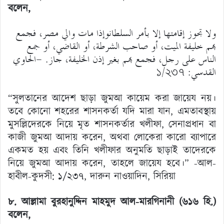
বলেন,
ولا تجوز إقامتها إلا بأمر السلطانوإذا مات والي مصر، فجمع
بهم خليفة الميت، أو صاحب الشرطة، أو القاضي، أو جمع
الناس على رجل، فجمع بهم بغير إذن الخليفة، جاز. -الحاوي
القدسي: ১/২৩৭
“সুলতানের আদেশ ছাড়া জুমআ কায়েম করা জায়েয নয়।
তবে কোনো শহরের শাসনকর্তা যদি মারা যান, এমতাবস্থায়
মুসল্লিদেরকে নিয়ে মৃত শাসনকর্তার খলীফা, সেনাপ্রধান বা
কাজী জুমআ আদায় করেন, অথবা লোকেরা কারো ব্যাপারে
একমত হয় এবং তিনি খলীফার অনুমতি ছাড়াই তাদেরকে
নিয়ে জুমআ আদায় করেন, তাহলে জায়েয হবে।” -আল-
হাবীল-কুদসী: ১/২৩৭, দারুন নাওয়াদিন, সিরিয়া
৮. আল্লামা বুরহানুদ্দিন মাহমুদ আল-মারগিনানী (৬১৬ হি.)
বলেন,