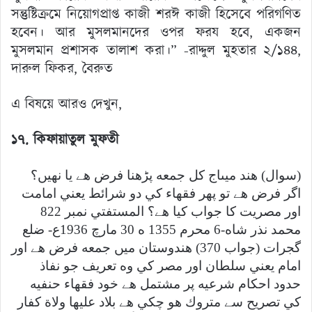
সন্তুষ্টিক্রমে নিয়োগপ্রাপ্ত কাজী শরঈ কাজী হিসেবে পরিগণিত
হবেন। আর মুসলমানদের ওপর ফরয হবে, একজন
মুসলমান প্রশাসক তালাশ করা।” -রাদ্দুল মুহতার ২/১৪৪,
দারুল ফিকর, বৈরুত
এ বিষয়ে আরও দেখুন,
১৭. কিফায়াতুল মুফতী
(سوال) هند ميںاج كل جمعه پڑھنا فرض هے يا نهيں؟
اگر فرض هے تو پھر فقهاء كي دو شرائط يعني امامت
اور مصريت كا جواب كيا هے؟ المستفتي نمبر 822
محمد نذر شاه-6 محرم 1355 ه 30 مارچ 1936ع- ضلع
گجرات (جواب 370) هندوستان ميں جمعه فرض هے اور
امام يعني سلطان اور مصر كي وه تعريف جو نفاذ
حدود احكام شرعيه پر مشتمل هے خود فقهاء حنفيه
كي تصريح سے متروك هو چكي هے بلاد عليها ولاة كفار