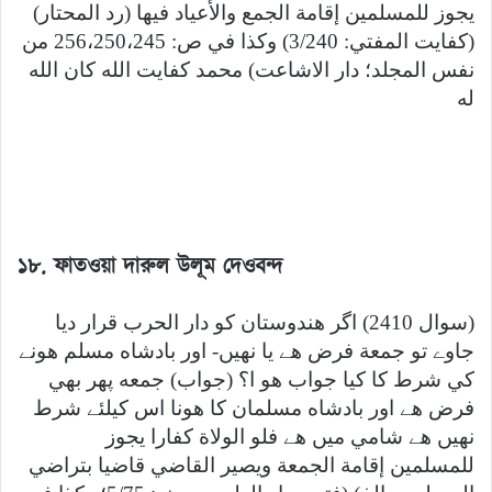
يجوز للمسلمين إقامة الجمع والأعياد فيها (رد المحتار)
(كفايت المفتي: 3/240) وكذا في ص: 256،250،245 من
نفس المجلد؛ دار الاشاعت) محمد كفايت الله كان الله
له
১৮. ফাতওয়া দারুল উলূম দেওবন্দ
(سوال 2410) اگر هندوستان كو دار الحرب قرار ديا
جاوے تو جمعة فرض هے يا نهيں- اور بادشاه مسلم هونے
كي شرط كا كيا جواب هو ا؟ (جواب) جمعه پھر بھي
فرض هے اور بادشاه مسلمان كا هونا اس كیلئے شرط
نهيں هے شامي ميں هے فلو الولاة كفارا يجوز
للمسلمين إقامة الجمعة ويصير القاضي قاضيا بتراضي