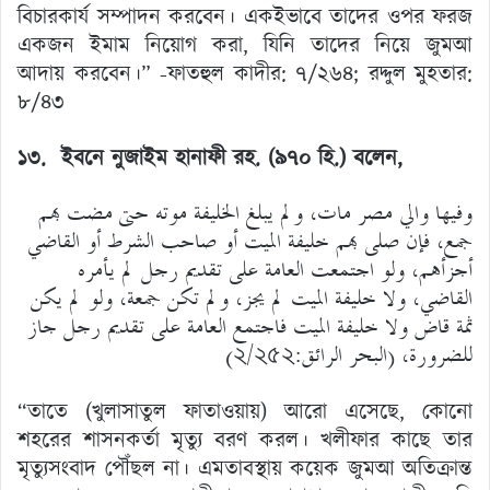
বিচারকার্য সম্পাদন করবেন। একইভাবে তাদের ওপর ফরজ
একজন ইমাম নিয়োগ করা, যিনি তাদের নিয়ে জুমআ
আদায় করবেন।” -ফাতহুল কাদীর: ৭/২৬৪; রদ্দুল মুহতার:
৮/৪৩
১৩. ইবনে নুজাইম হানাফী রহ. (৯৭০ হি.)
বলেন,
وفيها والي مصر مات، ولم يبلغ الخليفة موته حتى مضت بهم
جمع، فإن صلى بهم خليفة الميت أو صاحب الشرط أو القاضي
أجزأهم، ولو اجتمعت العامة على تقديم رجل لم يأمره
القاضي، ولا خليفة الميت لم يجز، ولم تكن جمعة، ولو لم يكن
ثمة قاض ولا خليفة الميت فاجتمع العامة على تقديم رجل جاز
للضرورة، (البحر الرائق:২/২৫২)
“তাতে (খুলাসাতুল ফাতাওয়ায়) আরো এসেছে, কোনো
শহরের শাসনকর্তা মৃত্যু বরণ করল। খলীফার কাছে তার
মৃত্যুসংবাদ পৌঁছল না। এমতাবস্থায় কয়েক জুমআ অতিক্রান্ত