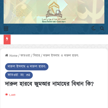
Menu
Switch 
এখ
Home
/
ফাতওয়া
/
সিয়ার
/
দারুল ইসলাম ও দারুল হারব:
দারুল ইসলাম ও দারুল হারব:
ফাতওয়া নং ৩৪
দারুল হারবে জুমআর নামাযের বিধান কি?
1,469