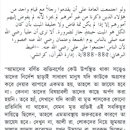
ولو اجتمعت العامة على أن يقدموا رجلاً مع قيام واحد من
هؤلاء الذين ذكرنا من غير أمرهم لم يجز؛ لأنه لم يفوض إليهم
أمورهم إلا إذا لم يكن ثمة قاض ولا خليفة الميت بأن كان
الكل هو الميت حينئذٍ جاز لضرورة. ألا ترى أن علياً رضي الله
عنه صلى بالناس يوم الجمعة وعثمان رضي الله عنه محصور؛
لأن الناس اجتمعوا على علي رضي الله عنه. -المحيط
البرهاني:২/৪৪৪-৪৪৫. إدارة القرآن، كراتشي.
“আমাদের বর্ণিত ব্যক্তিবর্গের কেউ উপস্থিত থাকা সত্ত্বেও
তাদের নির্দেশ ছাড়াই সাধারণ মানুষ যদি কাউকে অগ্রসর
করে দেয়ার ব্যাপারে একমত হয়, তাহলে তা জায়েয হবে
না। কেননা তাদের বিষয়াবলী তাদের কাছে অর্পণ করা
হয়নি। তবে হ্যাঁ, সেখানে যদি কাজী বা মৃত শাসকের কোনো
প্রতিনিধি না থাকেন, যেমন মৃত ব্যক্তিই এই সবকিছুর
দায়িত্বে ছিলেন, তাহলে এমতাবস্থায় জরুরতের কারণে তা
জায়েয হবে। দেখুন না, আলী রা. লোকদের নিয়ে জুমআর
সালাত আদায় করেছেন, যখন উসমান রা. অবরুদ্ধ ছিলেন।