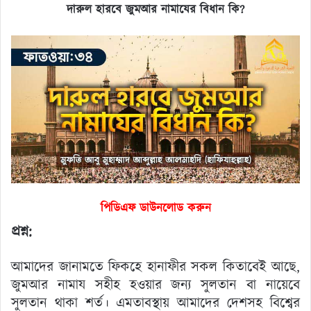
দারুল হারবে জুমআর নামাযের বিধান কি?
পিডিএফ ডাউনলোড করুন
প্রশ্ন:
আমাদের জানামতে ফিকহে হানাফীর সকল কিতাবেই আছে,
জুমআর নামায সহীহ হওয়ার জন্য সুলতান বা নায়েবে
সুলতান থাকা শর্ত। এমতাবস্থায় আমাদের দেশসহ বিশ্বের