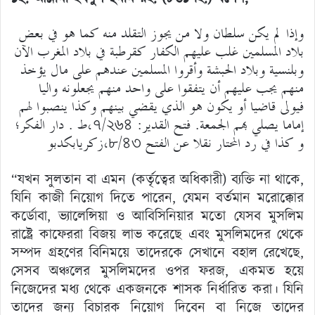
وإذا لم يكن سلطان ولا من يجوز التقلد منه كما هو في بعض
بلاد المسلمين غلب عليهم الكفار كقرطبة في بلاد المغرب الآن
وبلنسية وبلاد الحبشة وأقروا المسلمين عندهم على مال يؤخذ
منهم يجب عليهم أن يتفقوا على واحد منهم يجعلونه واليا
فيولى قاضيا أو يكون هو الذي يقضي بينهم وكذا ينصبوا لهم
إماما يصلي بهم الجمعة. فتح القدير: ৭/২৬৪،ط . دار الفكر؛
و كذا في رد المحتار نقلا عن الفتح ৮/৪৩،زكريابكدبو
“যখন সুলতান বা এমন (কর্তৃত্বের অধিকারী) ব্যক্তি না থাকে,
যিনি কাজী নিয়োগ দিতে পারেন, যেমন বর্তমান মরোক্কোর
কর্ডোবা, ভ্যালেন্সিয়া ও আবিসিনিয়ার মতো যেসব মুসলিম
রাষ্ট্রে কাফেররা বিজয় লাভ করেছে এবং মুসলিমদের থেকে
সম্পদ গ্রহণের বিনিময়ে তাদেরকে সেখানে বহাল রেখেছে,
সেসব অঞ্চলের মুসলিমদের ওপর ফরজ, একমত হয়ে
নিজেদের মধ্য থেকে একজনকে শাসক নির্ধারিত করা। যিনি
তাদের জন্য বিচারক নিয়োগ দিবেন বা নিজে তাদের