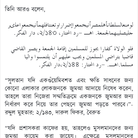
তিনি আরও বলেন,
لومنعالسلطانأهلمصرأنيجمعواإضراراوتعنتافلهمأنيجمعواعلىر
جليصليبهمالجمعة. اهـ -رد المحتار، ২/১৪৩، دار الفكر.
فلو الولاة كفارا يجوز للمسلمين إقامة الجمعة ويصير القاضي
قاضيا بتراضي المسلمين ويجب عليهم أن يلتمسوا واليا
مسلما.اهـ. -رد المحتار: ২/১৪৪،دار الفكر.
“সুলতান যদি একগুঁয়েমিবশত এবং ক্ষতি সাধনের জন্য
কোনো এলাকার লোকজনকে জুমআ আদায়ে নিষেধ করেন,
তাহলে তারা নিজেরা সম্মতিক্রমে একজনকে জুমআর জন্য
নির্ধারণ করে নিয়ে তার পেছনে জুমআ পড়তে পারবে।”-
রদ্দুল মুহতার: ২/১৪৩, দারুল ফিকর, বৈরুত
“যদি প্রশাসকরা কাফের হয়, তাহলেও মুসলমানদের জন্য
জুমআ কায়েম করা জায়েয। এক্ষেত্রে মুসলমানদের