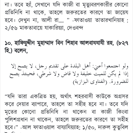
না। তবে হ্যাঁ, সেখানে যদি কাজী বা মৃত্যুবরণকারীর কোনো
প্রতিনিধি না থাকে, তাহলে জরুরতের কারণে তা জায়েয
হবে। দেখুন না, আলী রা…. ” -ফাতাওয়া তাতারখানিয়াহ :
২/৫৬ মাকতাবায়ে যাকারিয়্যা, দেওবন্দ
১০. হাফি
যুদ্দীন মুহাম্মাদ বিন শিহাব আলবাযযাযী রহ. (৮২৭
হি.) বলেন,
ولو اجتمعوا أعني: أهل البلدة على تقديم رجل، لا يصح إلا
إذا لم يكن للميت خليفة ولا قاض ولا شرطي، فحينئذ يصح
للضرورة. (الفتاوى البزازية)
“যদি তারা একত্রিত হয়, অর্থাৎ শহরবাসী কাউকে অগ্রসর
করে দেয়ার ব্যাপারে, তাহলে তা সহীহ হবে না। তবে যদি
মৃতের কোনো প্রতিনিধি না থাকেন বা কাজী কিংবা
পুলিশপ্রধান না থাকেন, তাহলে জরুরতের কারণে তা সহীহ
হবে।” -আল ফাতাওয়াল বায্যাযিয়্যাহ: ১/৫০, দারুল কুতুবিল