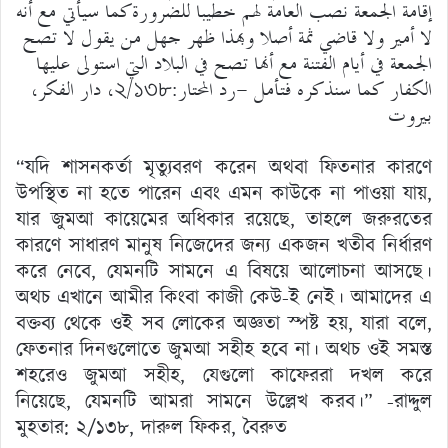
إقامة الجمعة نصب العامة لهم خطيبا للضرورةكما سيأتي مع أنه
لا أمير ولا قاضي ثمة أصلا وبهذا ظهر جهل من يقول لا تصح
الجمعة في أيام الفتنة مع أنها تصح في البلاد التي استولى عليها
الكفار كما سنذكره فتأمل -رد المحتار:২/১৩৮، دار الفكر،
بيروت
“যদি শাসনকর্তা মৃত্যুবরণ করেন অথবা ফিতনার কারণে
উপস্থিত না হতে পারেন এবং এমন কাউকে না পাওয়া যায়,
যার জুমআ কায়েমের অধিকার রয়েছে, তাহলে জরুরতের
কারণে সাধারণ মানুষ নিজেদের জন্য একজন খতীব নির্ধারণ
করে নেবে, যেমনটি সামনে এ বিষয়ে আলোচনা আসছে।
অথচ এখানে আমীর কিংবা কাজী কেউ-ই নেই। আমাদের এ
বক্তব্য থেকে ওই সব লোকের অজ্ঞতা স্পষ্ট হয়, যারা বলে,
ফেতনার দিনগুলোতে জুমআ সহীহ হবে না। অথচ ওই সমস্ত
শহরেও জুমআ সহীহ, যেগুলো কাফেররা দখল করে
নিয়েছে, যেমনটি আমরা সামনে উল্লেখ করব।” -রাদ্দুল
মুহতার: ২/১৩৮, দারুল ফিকর, বৈরুত