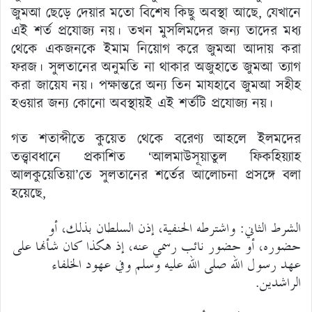
জুমআ ছেড়ে দেয়ার মতো বিশেষ কিছু অবস্থা আছে, যেখানে
এই শর্ত প্রযোজ্য নয়। তখন মুসলিমদের জন্য তাদের মধ্য
থেকে একজনকে ইমাম নিয়োগ করে জুমআ আদায় করা
ফরজ। সুলতানের অনুমতি না থাকার অজুহাতে জুমআ ত্যাগ
করা জায়েয নয়। পক্ষান্তরে অন্য তিন মাযহাবে জুমআ সহীহ
হওয়ার জন্য কোনো অবস্থায়ই এই শর্তটি প্রযোজ্য নয়।
গত শতাব্দীতে কুয়েত থেকে বরেণ্য আহলে ইলমদের
তত্ত্বাবধানে প্রকাশিত ‘আলমাউসূয়াতুল ফিকহিয়্যাহ
আলকুয়েতিয়া’তে সুলতানের শর্তের আলোচনা প্রসঙ্গে বলা
হয়েছে,
الشرط الثاني: واشترطه الحنفية، إذن السلطان بذلك، أو
حضوره، أو حضور نائب رسمي عنه، إذ هكذا كان شأنها على
عهد رسول الله صلى الله عليه وسلم وفي عهود الخلفاء
الراشدين.