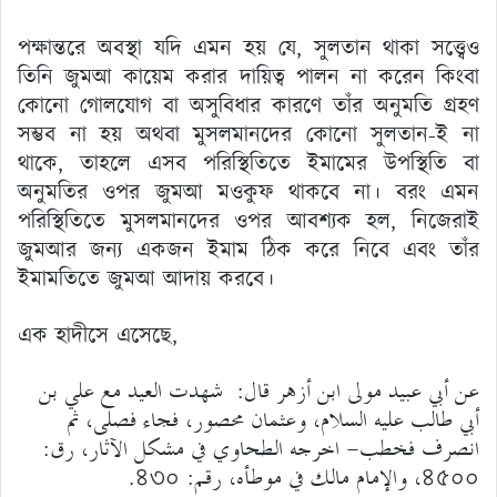
পক্ষান্তরে অবস্থা যদি এমন হয় যে, সুলতান থাকা সত্ত্বেও
তিনি জুমআ কায়েম করার দায়িত্ব পালন না করেন কিংবা
কোনো গোলযোগ বা অসুবিধার কারণে তাঁর অনুমতি গ্রহণ
সম্ভব না হয় অথবা মুসলমানদের কোনো সুলতান-ই না
থাকে, তাহলে এসব পরিস্থিতিতে ইমামের উপস্থিতি বা
অনুমতির ওপর জুমআ মওকুফ থাকবে না। বরং এমন
পরিস্থিতিতে মুসলমানদের ওপর আবশ্যক হল, নিজেরাই
জুমআর জন্য একজন ইমাম ঠিক করে নিবে এবং তাঁর
ইমামতিতে জুমআ আদায় করবে।
এক হাদীসে এসেছে,
عن أبي عبيد مولى ابن أزهر قال: شهدت العيد مع علي بن
أبي طالب عليه السلام، وعثمان محصور، فجاء فصلى، ثم
انصرف فخطب- اخرجه الطحاوي في مشكل الآثار، رق:
৪৫০০، والإمام مالك في موطأه، رقم: ৪৩০.