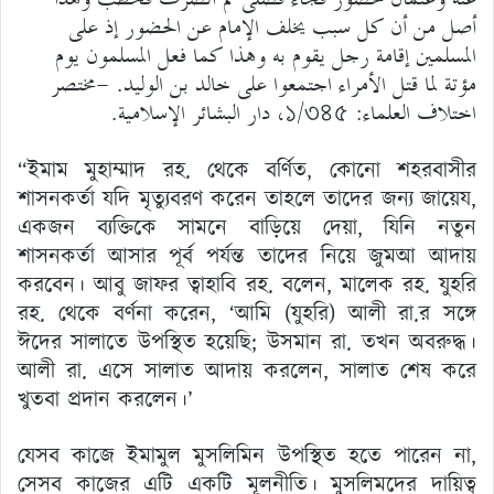
أصل من أن كل سبب يخلف الإمام عن الحضور إذ على
المسلمين إقامة رجل يقوم به وهذا كما فعل المسلمون يوم
مؤتة لما قتل الأمراء اجتمعوا على خالد بن الوليد. -مختصر
اختلاف العلماء: ১/৩৪৫، دار البشائر الإسلامية.
“ইমাম মুহাম্মাদ রহ. থেকে বর্ণিত, কোনো শহরবাসীর
শাসনকর্তা যদি মৃত্যুবরণ করেন তাহলে তাদের জন্য জায়েয,
একজন ব্যক্তিকে সামনে বাড়িয়ে দেয়া, যিনি নতুন
শাসনকর্তা আসার পূর্ব পর্যন্ত তাদের নিয়ে জুমআ আদায়
করবেন। আবু জাফর ত্বাহাবি রহ. বলেন, মালেক রহ. যুহরি
রহ. থেকে বর্ণনা করেন, ‘আমি (যুহরি) আলী রা.র সঙ্গে
ঈদের সালাতে উপস্থিত হয়েছি; উসমান রা. তখন অবরুদ্ধ।
আলী রা. এসে সালাত আদায় করলেন, সালাত শেষ করে
খুতবা প্রদান করলেন।’
যেসব কাজে ইমামুল মুসলিমিন উপস্থিত হতে পারেন না,
সেসব কাজের এটি একটি মূলনীতি। মুসলিমদের দায়িত্ব