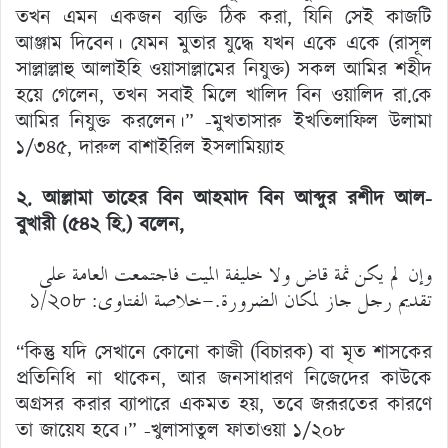
তখন এমন একজন ব্যক্তি ঠিক করা, যিনি সেই কাজটি
আঞ্জাম দিবেন। যেমন মুতার যুদ্ধে যখন একে একে (রাসূল
সাল্লাল্লাহু আলাইহি ওয়াসাল্লামের নিযুক্ত) সকল আমির শহীদ
হয়ে গেলেন, তখন সবাই মিলে খালিদ বিন ওয়ালিদ রা.কে
আমির নিযুক্ত করলেন।” -মুখতাসারু ইখতিলাফিল উলামা
১/৩৪৫, দারুল বাশাইরিল ইসলামিয়্যাহ
২. আল্লামা তাহের বিন আহমাদ বিন আব্দুর রশীদ আল-
বুখারী (৫৪২ হি.)
বলেন,
وإن لم يكن ثمة قاض ولا خليفة الميت فاجتمعت العامة على
تقديم رجل جاز لمكان الضرورة.-خلاصة الفتاوى: ১/২০৮
“কিন্তু যদি সেখানে কোনো কাজী (বিচারক) বা মৃত শাসকের
প্রতিনিধি না থাকেন, আর জনসাধারণ নিজেদের কাউকে
অগ্রসর করার ব্যাপারে একমত হয়, তবে জরূরতের কারণে
তা জায়েয হবে।” -খুলাসাতুল ফাতাওয়া ১/২০৮