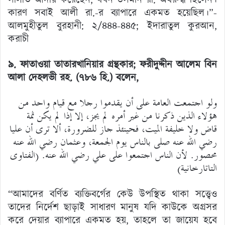
কারণ সবাই আলী রা.-র ব্যাপারে একমত হয়েছিল।”-
আলমুহীতুল বুরহানী: ২/৪৪৪-৪৪৫; ইদারাতুল কুরআন,
করাচী
৯. ফাতাওয়া তাতারখানিয়ার গ্রন্থকার
;
ফরীদুদ্দীন আলেম বিন
আলা দেহলভী রহ. (৭৮৬ হি.)
বলেন,
ولو اجتمعت العامة على أن يقدموا رجلا مع قيام واحد من
هؤلاء الذين ذكرنا من غير أمره لم يجز، إلا إذا لم يكن ثمة
قاض ولا خليفة الميت، فحينئذ جاز للضرورة، ألا ترى أن عليا
رضي الله عنه صلى بالناس يوم الجمعة، وعثمان رضي الله عنه
محصور. لأن الناس اجتمعوا على علي رضي الله عنه. (الفتاوى
التاتارخانية)
“আমাদের বর্ণিত ব্যক্তিবর্গের কেউ উপস্থিত থাকা সত্ত্বেও
তাদের নির্দেশ ছাড়াই সাধারণ মানুষ যদি কাউকে অগ্রসর
করে দেয়ার ব্যাপারে একমত হয়, তাহলে তা জায়েয হবে