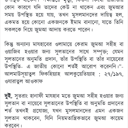
উপস্থিত থাকেন। পক্ষান্তরে মৃত্যু, ফিতনা কিংবা এজাতীয়
কোন কারণে যদি তাদের কেউ না থাকেন এবং জুমআর
সময় উপস্থিত হয়ে যায়, তখন মুসলমানদের দায়িত্ব হল,
একমত হয়ে কোনো একজনকে ইমাম বানানো, যাতে তিনি
সকলকে নিয়ে জুমআ আদায় করতে পারেন।
কিন্তু অন্যান্য মাযহাবের ওলামায়ে কেরাম জুমআ সহীহ বা
ওয়াজিব হওয়ার জন্য সুলতানের সাথে সম্পৃক্ত; যেমন
সুলতানের অনুমতি প্রদান, তাঁর উপস্থিতি বা তাঁর নায়েবের
উপস্থিতি- এ জাতীয় কোনো শর্তই আরোপ করেননি।”-
আলমাউসূয়াতুল ফিকহিয়্যাহ আলকুয়েতিয়্যাহ : ২৭/১৯৭,
ওযারাতুল আওকাফ
দুই.
সুতরাং হানাফী মাযহাব মতে জুমআ সহীহ হওয়ার জন্য
সুলতান বা নায়েবে সুলতানের উপস্থিতি বা অনুমতি প্রদানের
শর্ত তখনই প্রযোজ্য, যখন মুসলমানদের এমন একজন
সুলতান থাকবেন, যিনি নিয়মতান্ত্রিকভাবে জুমআ কায়েম
করবেন।