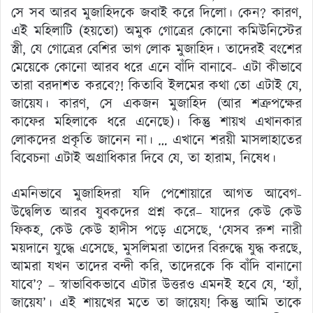
সে সব আরব মুজাহিদকে জবাই করে দিলো। কেন? কারণ,
এই মহিলাটি (হয়তো) অমুক গোত্রের কোনো কমিউনিস্টের
স্ত্রী, যে গোত্রের বেশির ভাগ লোক মুজাহিদ। তাদেরই বংশের
মেয়েকে কোনো আরব ধরে এনে বাঁদি বানাবে- এটা কীভাবে
তারা বরদাশত করবে?! কিতাবি ইলমের কথা তো এটাই যে,
জায়েয। কারণ, সে একজন মুজাহিদ (আর শত্রুপক্ষের
কাফের মহিলাকে ধরে এনেছে)। কিন্তু শায়খ এখানকার
লোকদের প্রকৃতি জানেন না। … এখানে শরয়ী মাসলাহাতের
বিবেচনা এটাই অগ্রাধিকার দিবে যে, তা হারাম, নিষেধ।
এমনিভাবে মুজাহিদরা যদি পেশোয়ারে আগত আবেগ-
উদ্বেলিত আরব যুবকদের প্রশ্ন করে– যাদের কেউ কেউ
ফিকহ, কেউ কেউ হাদীস পড়ে এসেছে, ‘যেসব রুশ নারী
ময়দানে যুদ্ধে এসেছে, মুসলিমরা তাদের বিরুদ্ধে যুদ্ধ করছে,
আমরা যখন তাদের বন্দী করি, তাদেরকে কি বাঁদি বানানো
যাবে’? – স্বাভাবিকভাবে এটার উত্তরও এমনই হবে যে, ‘হ্যাঁ,
জায়েয’। এই শায়খের মতে তা জায়েয! কিন্তু আমি তাকে