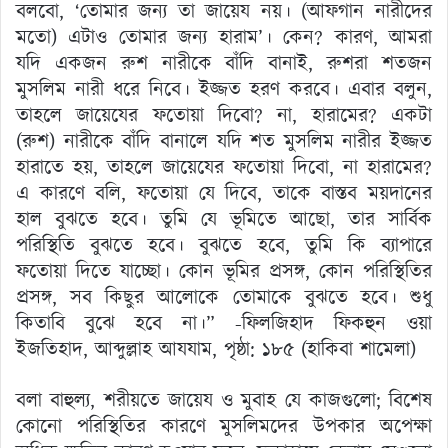
বলবো, ‘তোমার জন্য তা জায়েয নয়। (আফগান নারীদের
মতো) এটাও তোমার জন্য হারাম’। কেন? কারণ, আমরা
যদি একজন রুশ নারীকে বাঁদি বানাই, রুশরা শতজন
মুসলিম নারী ধরে নিবে। ইজ্জত হরণ করবে। এবার বলুন,
তাহলে জায়েযের ফতোয়া দিবো? না, হারামের? একটা
(রুশ) নারীকে বাঁদি বানালে যদি শত মুসলিম নারীর ইজ্জত
হারাতে হয়, তাহলে জায়েযের ফতোয়া দিবো, না হারামের?
এ কারণে বলি, ফতোয়া যে দিবে, তাকে বাস্তব ময়দানের
হাল বুঝতে হবে। তুমি যে ভূমিতে আছো, তার সার্বিক
পরিস্থিতি বুঝতে হবে। বুঝতে হবে, তুমি কি ব্যাপারে
ফতোয়া দিতে যাচ্ছো। কোন ভূমির প্রসঙ্গ, কোন পরিস্থিতির
প্রসঙ্গ, সব কিছুর আলোকে তোমাকে বুঝতে হবে। শুধু
কিতাবি বুঝে হবে না।” -ফিলজিহাদ ফিকহুন ওয়া
ইজতিহাদ, আব্দুল্লাহ আযযাম, পৃষ্ঠা: ১৮৫ (হাকিবা শামেলা)
বলা বাহুল্য, শরীয়তে জায়েয ও মুবাহ যে কাজগুলো; বিশেষ
কোনো পরিস্থিতির কারণে মুসলিমদের উপকার অপেক্ষা