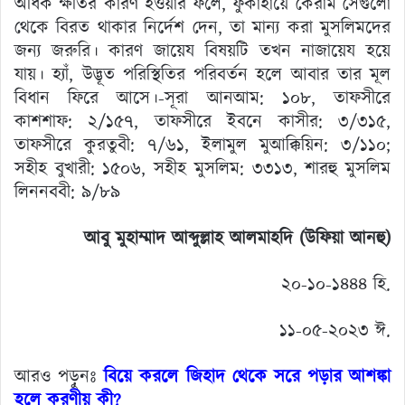
অধিক ক্ষতির কারণ হওয়ার ফলে, ফুকাহায়ে কেরাম সেগুলো
থেকে বিরত থাকার নির্দেশ দেন, তা মান্য করা মুসলিমদের
জন্য জরুরি। কারণ জায়েয বিষয়টি তখন নাজায়েয হয়ে
যায়। হ্যাঁ, উদ্ভূত পরিস্থিতির পরিবর্তন হলে আবার তার মূল
বিধান ফিরে আসে।-সূরা আনআম: ১০৮, তাফসীরে
কাশশাফ: ২/১৫৭, তাফসীরে ইবনে কাসীর: ৩/৩১৫,
তাফসীরে কুরতুবী: ৭/৬১, ইলামুল মুআক্কিয়িন: ৩/১১০;
সহীহ বুখারী: ১৫০৬, সহীহ মুসলিম: ৩৩১৩, শারহু মুসলিম
লিননববী: ৯/৮৯
আবু মুহাম্মাদ আব্দুল্লাহ আলমাহদি (উফিয়া আনহু)
২০-১০-১৪৪৪ হি.
১১-০৫-২০২৩ ঈ.
আরও পড়ুনঃ
বিয়ে করলে জিহাদ থেকে সরে পড়ার আশঙ্কা
হলে করণীয় কী?