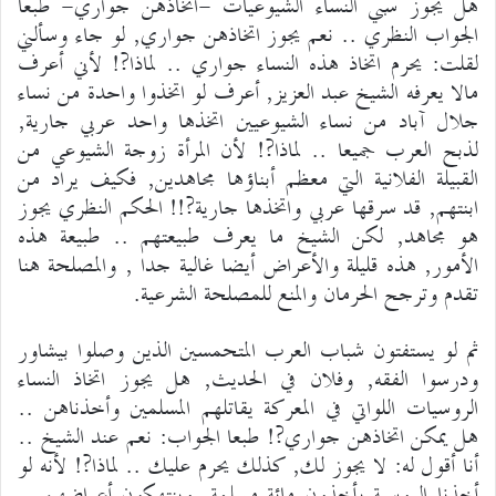
هل يجوز سبي النساء الشيوعيات -اتخاذهن جواري- طبعا
الجواب النظري .. نعم يجوز اتخاذهن جواري, لو جاء وسألني
لقلت: يحرم اتخاذ هذه النساء جواري .. لماذا?! لأني أعرف
مالا يعرفه الشيخ عبد العزيز, أعرف لو اتخذوا واحدة من نساء
جلال آباد من نساء الشيوعيين اتخذها واحد عربي جارية,
لذبح العرب جميعا .. لماذا?! لأن المرأة زوجة الشيوعي من
القبيلة الفلانية التي معظم أبناؤها مجاهدين, فكيف يراد من
ابنتهم, قد سرقها عربي واتخذها جارية?!! الحكم النظري يجوز
هو مجاهد, لكن الشيخ ما يعرف طبيعتهم .. طبيعة هذه
الأمور, هذه قليلة والأعراض أيضا غالية جدا , والمصلحة هنا
تقدم وترجح الحرمان والمنع للمصلحة الشرعية.
ثم لو يستفتون شباب العرب المتحمسين الذين وصلوا بيشاور
ودرسوا الفقه, وفلان في الحديث, هل يجوز اتخاذ النساء
الروسيات اللواتي في المعركة يقاتلهم المسلمين وأخذناهن ..
هل يمكن اتخاذهن جواري?! طبعا الجواب: نعم عند الشيخ ..
أنا أقول له: لا يجوز لك, كذلك يحرم عليك .. لماذا?! لأنه لو
أخذنا الروسية يأخذون مائة مسلمة, وينتهكون أعراضهن ..