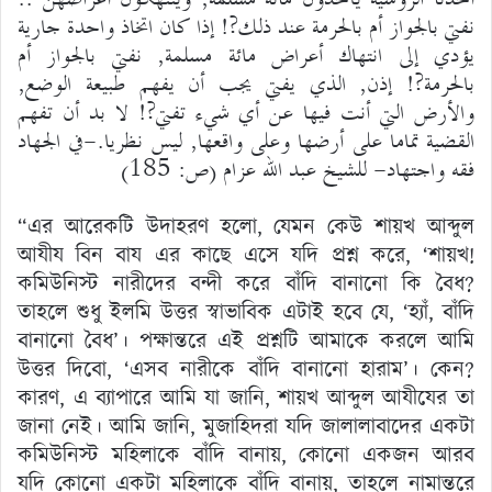
نفتي بالجواز أم بالحرمة عند ذلك?! إذا كان اتخاذ واحدة جارية
يؤدي إلى انتهاك أعراض مائة مسلمة, نفتي بالجواز أم
بالحرمة?! إذن, الذي يفتي يجب أن يفهم طبيعة الوضع,
والأرض التي أنت فيها عن أي شيء تفتي?! لا بد أن تفهم
القضية تماما على أرضها وعلى واقعها, ليس نظريا.-في الجهاد
فقه واجتهاد- للشيخ عبد الله عزام (ص: 185)
“এর আরেকটি উদাহরণ হলো, যেমন কেউ শায়খ আব্দুল
আযীয বিন বায এর কাছে এসে যদি প্রশ্ন করে, ‘শায়খ!
কমিউনিস্ট নারীদের বন্দী করে বাঁদি বানানো কি বৈধ?
তাহলে শুধু ইলমি উত্তর স্বাভাবিক এটাই হবে যে, ‘হ্যাঁ, বাঁদি
বানানো বৈধ’। পক্ষান্তরে এই প্রশ্নটি আমাকে করলে আমি
উত্তর দিবো, ‘এসব নারীকে বাঁদি বানানো হারাম’। কেন?
কারণ, এ ব্যাপারে আমি যা জানি, শায়খ আব্দুল আযীযের তা
জানা নেই। আমি জানি, মুজাহিদরা যদি জালালাবাদের একটা
কমিউনিস্ট মহিলাকে বাঁদি বানায়, কোনো একজন আরব
যদি কোনো একটা মহিলাকে বাঁদি বানায়, তাহলে নামান্তরে