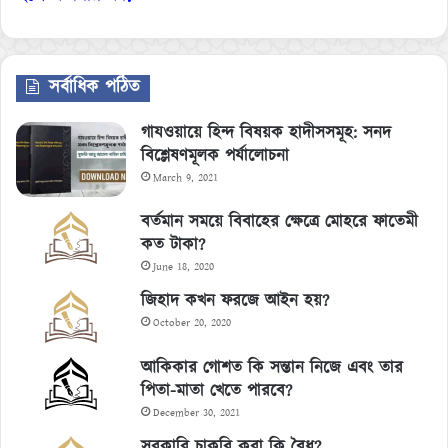
সর্বাধিক পঠিত
গাযওয়ায়ে হিন্দ বিষয়ক হাদীসসমূহ: সনদ
বিশ্লেষণমূলক পর্যালোচনা
March 9, 2021
বর্তমান সময়ে বিবাহের ক্ষেত্রে মোহরে ফাতেমী
কত টাকা?
June 18, 2020
জিহাদ কখন ফরজে আইন হয়?
October 20, 2020
আকিকার গোশত কি সন্তান নিজে এবং তার
পিতা-মাতা খেতে পারবে?
December 30, 2021
সরকারি চাকরি করা কি বৈধ?