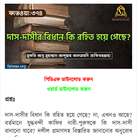
পিডিএফ ডাউনলোড করুন
ওয়ার্ড ডাউনলোড করুন
প্রশ্নঃ
দাস-দাসীর বিধান কি রহিত হয়ে গেছে? না, এখনও আছে?
বর্তমানে যুদ্ধবন্দী কাফির নারী-পুরুষকে কি দাস-দাসী
বানানো যাবে? দলীল প্রমাণসহ বিস্তারিত জানানোর অনুরোধ