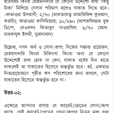
হাতখরচ কিংবা মেহমানদারি যে কোনো উদ্দেশ্যে রাখা ‘কিছু
টাকা’ মিলিয়ে নেসাব পরিমাণ হলেও যাকাত দিতে হবে।
-ফাতাওয়া উসমানী: ২/৭০ (মাকতাবাতু মাআরিফিল কুরআন,
করাচি); ফাতাওয়া কাসিমিয়্যাহ: ১০/২৯০ (আশরাফিয়্যাহ বুক
ডিপো, দেওবন্দ) কিতাবুন নাওয়াযিল: ৬/৭০ (আল-
মারকাযুল ইলমী, মুরাদাবাদ)
উল্লেখ্য, নগদ অর্থ ও সোনা-রূপা; নিজের সম্ভাব্য প্রয়োজন,
মেহমানদারি কিংবা চিকিৎসা কিংবা অন্য যে কোনো
উদ্দেশ্যেই রাখা হোক না কেন, যাকাত বর্ষের দিন হাতে
থাকলেই তা যাকাতের হিসেবে অন্তর্ভুক্ত হবে। হ্যাঁ, একমাত্র
নিত্যপ্রয়োজনে গৃহীত ঋণ পরিশোধের জন্য রাখলে, সেটা
যাকাতের হিসেবে অন্তর্ভুক্ত হবে না।
উত্তর-০২:
এক্ষেত্রে আপনার বাসায় যে ক্যারেট/গ্রেডের সোনা/রূপা
আছে, সেই ক্যারেট/গ্রেডের সোনা/রূপার বিক্রয় মূল্য তথা