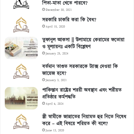
পিতা-মাতা খেতে পারবে?
December 30, 2021
সরকারি চাকরি করা কি বৈধ?
April 15, 2020
তুফানুল আকসা || উলামায়ে কেরামের ফতোয়া
ও মূল্যায়নঃ একটি বিশ্লেষণ
January 25, 2024
বর্তমান তাগুত সরকারকে ট্যাক্স দেওয়া কি
জায়েজ হবে?
January 3, 2021
পাকিস্তান রাষ্ট্রের শরয়ী অবস্থান এবং শরীয়ত
প্রতিষ্ঠার কর্মপদ্ধতি
April 6, 2024
স্ত্রী স্বামীকে জান্নাতের নিয়ামত হুর নিতে নিষেধ
করে – এই বিষয়ে শরিয়ত কী বলে?
June 13, 2020