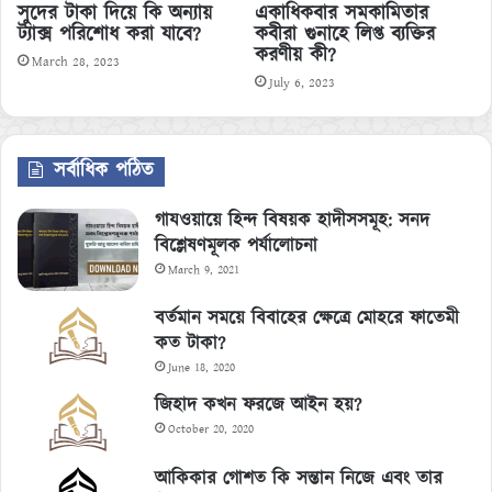
সুদের টাকা দিয়ে কি অন্যায়
একাধিকবার সমকামিতার
ট্যাক্স পরিশোধ করা যাবে?
কবীরা গুনাহে লিপ্ত ব্যক্তির
করণীয় কী?
March 28, 2023
July 6, 2023
সর্বাধিক পঠিত
গাযওয়ায়ে হিন্দ বিষয়ক হাদীসসমূহ: সনদ
বিশ্লেষণমূলক পর্যালোচনা
March 9, 2021
বর্তমান সময়ে বিবাহের ক্ষেত্রে মোহরে ফাতেমী
কত টাকা?
June 18, 2020
জিহাদ কখন ফরজে আইন হয়?
October 20, 2020
আকিকার গোশত কি সন্তান নিজে এবং তার