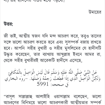
না) এই হাদিসের গন্ডির মধ্যে পড়বো?
উমায়ের
উত্তর:
জী ভাই, আত্মীয় স্বজন যদি মন্দ আচরণ করে, তবুও তাদের
সঙ্গে ভালো আচরণ করতে হবে এবং সুসম্পর্ক বজায় রাখতে
হবে। আপনি সহীহ বুখারী ও সহীহ মুসলিমের যে হাদীসটি
উদ্ধৃত করেছেন, তার ব্যাখ্যায় আব্দুল্লাহ ইবনে আমর রা.
থেকে সহীহ বুখারীরই আরেকটি হাদীসে এসেছে,
عَنْ النَّبِيِّ صَلَّى اللَّهُ عَلَيْهِ وَسَلَّمَ قَالَ لَيْسَ الْوَاصِلُ بِالْمُكَافِئِ
وَلَكِنْ الْوَاصِلُ الَّذِي إِذَا قُطِعَتْ رَحِمُهُ وَصَلَهَا. -روه البخاري
في صححه: 5991
“রাসূল সাল্লাল্লাহু আলাইহি ওয়াসাল্লাম বলেছেন, ভালো
আচরণের বিনিময়ে ভালো আচরণকারী আত্মীয়তার সম্পর্ক