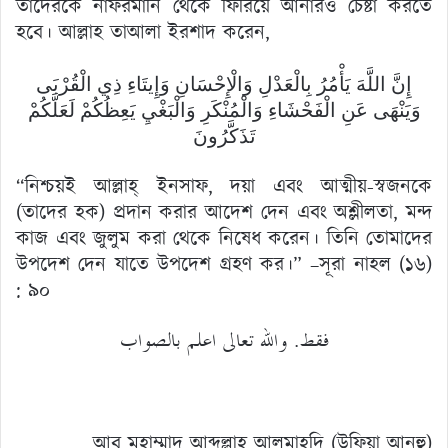
তাদেরকে নাফরমানি থেকে ফিরিয়ে আনারও চেষ্টা করতে
হবে। আল্লাহ তাআলা ইরশাদ করেন,
إِنَّ اللَّهَ يَأْمُرُ بِالْعَدْلِ وَالْإِحْسَانِ وَإِيتَاءِ ذِي الْقُرْبَى
وَيَنْهَى عَنِ الْفَحْشَاءِ وَالْمُنْكَرِ وَالْبَغْيِ يَعِظُكُمْ لَعَلَّكُمْ
تَذَكَّرُونَ
“নিশ্চয়ই আল্লাহ্ ইনসাফ, দয়া এবং আত্মীয়-স্বজনকে
(তাদের হক) প্রদান করার আদেশ দেন এবং অশ্লীলতা, মন্দ
কাজ এবং জুলুম করা থেকে নিষেধ করেন। তিনি তোমাদের
উপদেশ দেন যাতে উপদেশ গ্রহণ কর।” –সূরা নাহল (১৬)
: ৯০
فقط. والله تعالى اعلم بالصواب
আবু মুহাম্মাদ আব্দুল্লাহ আলমাহদি (উফিয়া আনহু)