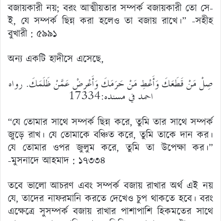
বজায়কারী নয়; বরং আত্মীয়তার সম্পর্ক বজায়কারী তো সে-
ই, যে সম্পর্ক ছিন্ন করা হলেও তা বজায় রাখে।” -সহীহ
বুখারী : ৫৯৯১
অন্য একটি হাদীসে এসেছে,
صِلْ مَنْ قَطَعَكَ وَأَعْطِ مَنْ حَرَمَكَ وَأَعْرِضْ عَمَّنْ ظَلَمَكَ. رواه
احمد في مسنده:17334
“যে তোমার সাথে সম্পর্ক ছিন্ন করে, তুমি তার সাথে সম্পর্ক
জুড়ে রাখ। যে তোমাকে বঞ্চিত করে, তুমি তাকে দান কর।
যে তোমার ওপর জুলুম করে, তুমি তা উপেক্ষা কর।”
-মুসনাদে আহমাদ : ১৭৩৩৪
তবে ভালো আচরণ এবং সম্পর্ক বজায় রাখার অর্থ এই নয়
যে, তাদের নাফরমানি করতে দেখেও চুপ থাকতে হবে। বরং
এক্ষেত্রে সুসম্পর্ক বজায় রাখার পাশাপাশি হিকমতের সাথে