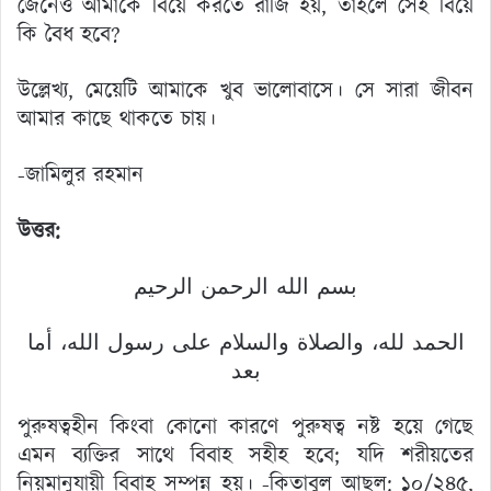
জেনেও আমাকে বিয়ে করতে রাজি হয়, তাহলে সেই বিয়ে
কি বৈধ হবে?
উল্লেখ্য, মেয়েটি আমাকে খুব ভালোবাসে। সে সারা জীবন
আমার কাছে থাকতে চায়।
-জামিলুর রহমান
উত্তর:
بسم الله الرحمن الرحيم
الحمد لله، والصلاة والسلام على رسول الله، أما
بعد
পুরুষত্বহীন কিংবা কোনো কারণে পুরুষত্ব নষ্ট হয়ে গেছে
এমন ব্যক্তির সাথে বিবাহ সহীহ হবে; যদি শরীয়তের
নিয়মানুযায়ী বিবাহ সম্পন্ন হয়। -কিতাবুল আছল: ১০/২৪৫,