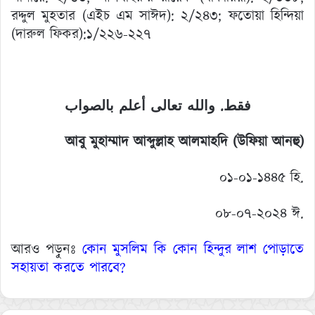
রদ্দুল মুহতার (এইচ এম সাঈদ): ২/২৪৩; ফতোয়া হিন্দিয়া
(দারুল ফিকর):১/২২৬-২২৭
فقط. والله تعالى أعلم بالصواب
আবু মুহাম্মাদ আব্দুল্লাহ আলমাহদি (উফিয়া আনহু)
০১-০১-১৪৪৫ হি.
০৮-০৭-২০২৪ ঈ.
আরও পড়ুনঃ
কোন মুসলিম কি কোন হিন্দুর লাশ পোড়াতে
সহায়তা করতে পারবে?