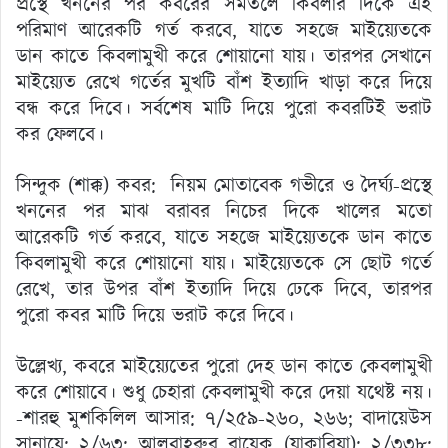
প্রস্থে খননের পর কবরের সমতলে কিবলার দিকে এই
পরিমাণ আরেকটি গর্ত করবে, যাতে সহজে মাইয়্যেতকে
ডান কাতে কিবলামুখী করে শোয়ানো যায়। তারপর সেখানে
মাইয়্যেত রেখে গর্তের মুখটি বাঁশ ইত্যাদি খাড়া করে দিয়ে
বন্ধ করে দিবে। সর্বশেষ মাটি দিয়ে পুরো কবরটিই ভরাট
কর ফেলবে।
সিন্দুক (শাক্ক) কবর: নিয়ম মোতাবেক গভীরে ও দৈর্ঘ্য-প্রস্থে
খননের পর মাঝ বরাবর নিচের দিকে খালের মতো
আরেকটি গর্ত করবে, যাতে সহজে মাইয়্যেতকে ডান কাতে
কিবলামুখী করে শোয়ানো যায়। মাইয়্যেতকে সে ছোট গর্তে
রেখে, তার উপর বাঁশ ইত্যাদি দিয়ে ঢেকে দিবে, তারপর
পুরো কবর মাটি দিয়ে ভরাট করে দিবে।
উল্লেখ্য, কবরে মাইয়্যেতের পুরো দেহ ডান কাতে কেবলামুখী
করে শোয়াবে। শুধু চেহারা কেবলামুখী করে দেয়া যথেষ্ট নয়।
-শারহু মুশকিলিল আসার: ৭/২৫৯-২৬০, ২৬৬; বাদায়েউস
সানায়ে: ২/৬৩; আলবাহরুর রায়েক (যাকারিয়া): ২/৩৩৮;