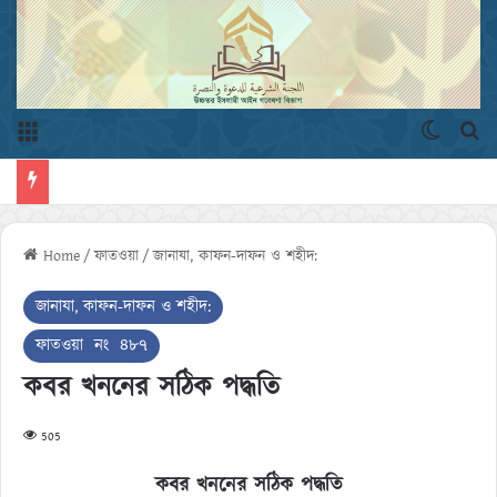
Menu
Switch 
এখ
Home
/
ফাতওয়া
/
জানাযা, কাফন-দাফন ও শহীদ:
জানাযা, কাফন-দাফন ও শহীদ:
ফাতওয়া নং ৪৮৭
কবর খননের সঠিক পদ্ধতি
505
কবর খননের সঠিক পদ্ধতি