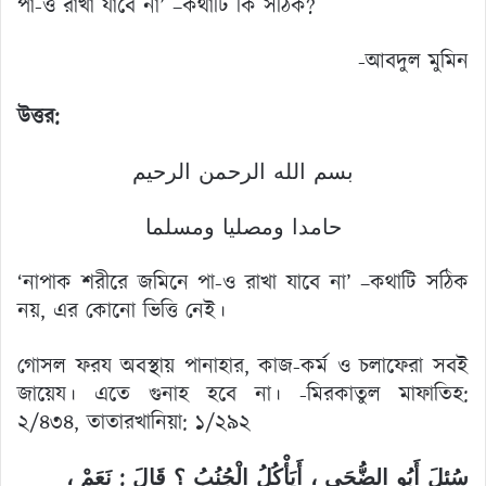
পা-ও রাখা যাবে না’ –কথাটি কি সঠিক?
-আবদুল মুমিন
উত্তর:
بسم الله الرحمن الرحيم
حامدا ومصليا ومسلما
‘নাপাক শরীরে জমিনে পা-ও রাখা যাবে না’ –কথাটি সঠিক
নয়, এর কোনো ভিত্তি নেই।
গোসল ফরয অবস্থায় পানাহার, কাজ-কর্ম ও চলাফেরা সবই
জায়েয। এতে গুনাহ হবে না। -মিরকাতুল মাফাতিহ:
২/৪৩৪, তাতারখানিয়া: ১/২৯২
سُئِلَ أَبُو الضُّحَى ، أَيَأْكُلُ الْجُنُبُ ؟ قَالَ : نَعَمْ ،