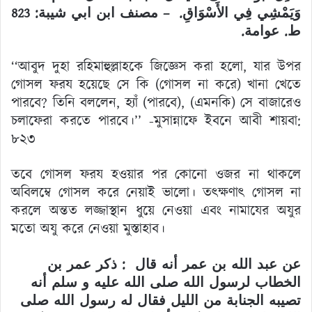
وَيَمْشِي فِي الأَسْوَاقِ. – مصنف ابن ابي شيبة: 823
ط. عوامة.
‘‘আবুদ দুহা রহিমাহুল্লাহকে জিজ্ঞেস করা হলো, যার উপর
গোসল ফরয হয়েছে সে কি (গোসল না করে) খানা খেতে
পারবে? তিনি বললেন, হ্যাঁ (পারবে), (এমনকি) সে বাজারেও
চলাফেরা করতে পারবে।’’ -মুসান্নাফে ইবনে আবী শায়বা:
৮২৩
তবে গোসল ফরয হওয়ার পর কোনো ওজর না থাকলে
অবিলম্বে গোসল করে নেয়াই ভালো। তৎক্ষণাৎ গোসল না
করলে অন্তত লজ্জাস্থান ধুয়ে নেওয়া এবং নামাযের অযুর
মতো অযু করে নেওয়া মুস্তাহাব।
عن عبد الله بن عمر أنه قال : ذكر عمر بن
الخطاب لرسول الله صلى الله عليه و سلم أنه
تصيبه الجنابة من الليل فقال له رسول الله صلى