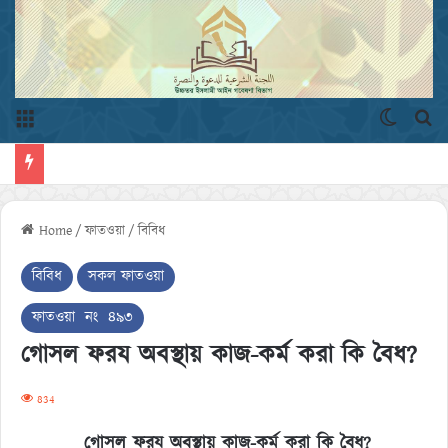
Menu
Switch 
এখ
Home
/
ফাতওয়া
/
বিবিধ
বিবিধ
সকল ফাতওয়া
ফাতওয়া নং ৪৯৩
গোসল ফরয অবস্থায় কাজ-কর্ম করা কি বৈধ?
834
গোসল
ফরয অবস্থায়
কাজ-কর্ম করা কি বৈধ?