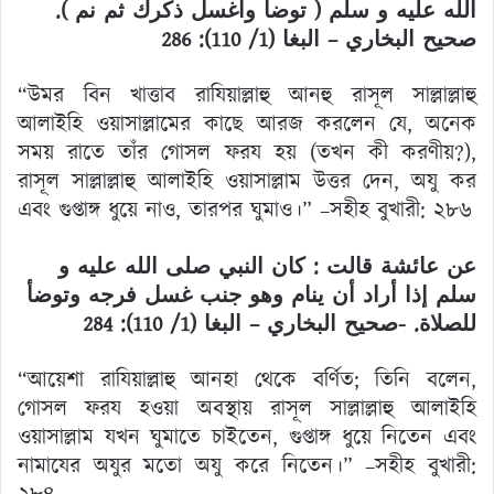
الله عليه و سلم ( توضأ واغسل ذكرك ثم نم ).
صحيح البخاري – البغا (1/ 110): 286
“উমর বিন খাত্তাব রাযিয়াল্লাহু আনহু রাসূল সাল্লাল্লাহু
আলাইহি ওয়াসাল্লামের কাছে আরজ করলেন যে, অনেক
সময় রাতে তাঁর গোসল ফরয হয় (তখন কী করণীয়?),
রাসূল সাল্লাল্লাহু আলাইহি ওয়াসাল্লাম উত্তর দেন, অযু কর
এবং গুপ্তাঙ্গ ধুয়ে নাও, তারপর ঘুমাও।” –সহীহ বুখারী: ২৮৬
عن عائشة قالت : كان النبي صلى الله عليه و
سلم إذا أراد أن ينام وهو جنب غسل فرجه وتوضأ
للصلاة. -صحيح البخاري – البغا (1/ 110): 284
“আয়েশা রাযিয়াল্লাহু আনহা থেকে বর্ণিত; তিনি বলেন,
গোসল ফরয হওয়া অবস্থায় রাসূল সাল্লাল্লাহু আলাইহি
ওয়াসাল্লাম যখন ঘুমাতে চাইতেন, গুপ্তাঙ্গ ধুয়ে নিতেন এবং
নামাযের অযুর মতো অযু করে নিতেন।” –সহীহ বুখারী: