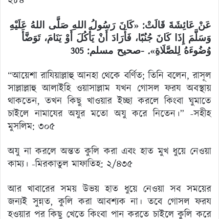
২৮৪
عَنْ عَائِشَةَ قَالَتْ: «كَانَ رَسُولُ اللهِ صَلَّى اللهُ عَلَيْهِ
وَسَلَّمَ إِذَا كَانَ جُنُبًا، فَأَرَادَ أَنْ يَأْكُلَ أَوْ يَنَامَ، تَوَضَّأَ
وُضُوءَهُ لِلصَّلَاةِ». -صحيح مسلم: 305
“আয়েশা রাযিয়াল্লাহু আনহা থেকে বর্ণিত; তিনি বলেন, রাসূল
সাল্লাল্লাহু আলাইহি ওয়াসাল্লাম যখন গোসল ফরয অবস্থায়
থাকতেন, তখন কিছু খাওয়ার ইচ্ছা করলে কিংবা ঘুমাতে
চাইলে নামাযের অযুর মতো অযু করে নিতেন।” -সহীহ
মুসলিম: ৩০৫
অযু না করলে অন্তত কুলি করা এবং হাত মুখ ধুয়ে নেওয়া
কাম্য। -মিরকাতুল মাফাতিহ: ২/৪৩৫
আর খাবারের সময় উভয় হাত ধুয়ে নেওয়া সব সময়ের
জন্যই সুন্নত, কুলি করা আবশ্যক না। তবে গোসল ফরয
হওয়ার পর কিছু খেতে কিংবা পান করতে চাইলে কুলি করে