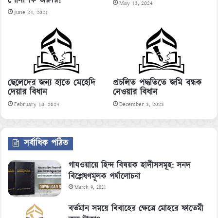
শোনা কি জরুরি?
May 13, 2024
June 24, 2021
প্রচলিত পদ্ধতিতে জমি বন্ধক
ছেলেদের জন্য হাতে মেহেদি
নেওয়ার বিধান
দেয়ার বিধান
December 3, 2023
February 18, 2024
সর্বাধিক পঠিত
গাযওয়ায়ে হিন্দ বিষয়ক হাদীসসমূহ: সনদ
বিশ্লেষণমূলক পর্যালোচনা
March 9, 2021
বর্তমান সময়ে বিবাহের ক্ষেত্রে মোহরে ফাতেমী