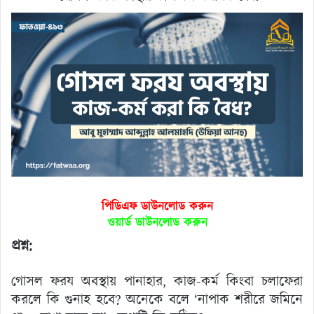
পিডিএফ ডাউনলোড করুন
ওয়ার্ড ডাউনলোড করুন
প্রশ্ন:
গোসল ফরয অবস্থায় পানাহার, কাজ-কর্ম কিংবা চলাফেরা
করলে কি গুনাহ হবে? অনেকে বলে ‘নাপাক শরীরে জমিনে