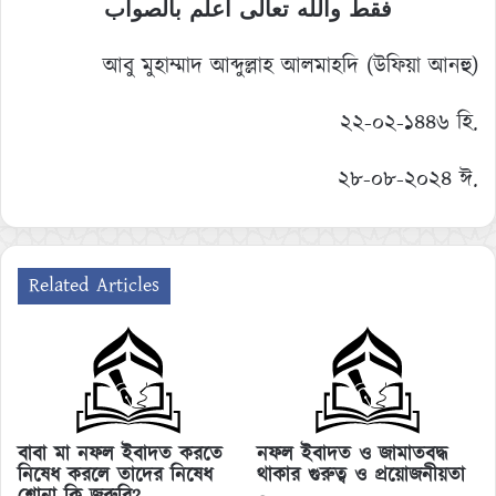
فقط والله تعالى أعلم بالصواب
আবু মুহাম্মাদ আব্দুল্লাহ আলমাহদি (উফিয়া আনহু)
২২-০২-১৪৪৬ হি.
২৮-০৮-২০২৪ ঈ.
Related Articles
বাবা মা নফল ইবাদত করতে
নফল ইবাদত ও জামাতবদ্ধ
নিষেধ করলে তাদের নিষেধ
থাকার গুরুত্ব ও প্রয়োজনীয়তা