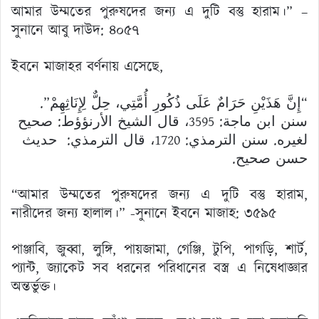
আমার উম্মতের পুরুষদের জন্য এ দুটি বস্তু হারাম।” –
সুনানে আবু দাউদ: ৪০৫৭
ইবনে মাজাহর বর্ণনায় এসেছে,
“إِنَّ هَذَيْنِ حَرَامٌ عَلَى ذُكُورِ أُمَّتِي، حِلٌّ لِإِنَاثِهِمْ”.
سنن ابن ماجة: 3595، قال الشيخ الأرنؤؤط: صحيح
لغيره. سنن الترمذي: 1720، قال الترمذي: حديث
حسن صحيح.
“আমার উম্মতের পুরুষদের জন্য এ দুটি বস্তু হারাম,
নারীদের জন্য হালাল।” -সুনানে ইবনে মাজাহ: ৩৫৯৫
পাঞ্জাবি, জুব্বা, লুঙ্গি, পায়জামা, গেঞ্জি, টুপি, পাগড়ি, শার্ট,
প্যান্ট, জ্যাকেট সব ধরনের পরিধানের বস্ত্র এ নিষেধাজ্ঞার
অন্তর্ভুক্ত।