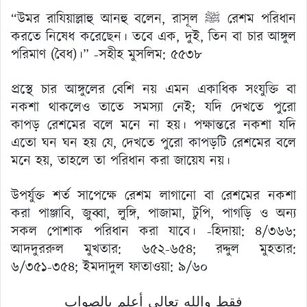
“উমর রাযিয়াল্লাহু আনহু বলেন, রাসূল ﷺ রেশম পরিধান
করতে নিষেধ করেছেন। তবে এক, দুই, তিন বা চার আঙ্গুল
পরিমাণ (বৈধ)।” -সহীহ মুসলিম: ৫৫৩৮
প্রস্থে চার আঙ্গুলের বেশি নয় এমন একাধিক সংযুক্তি বা
নকশা থাকলেও তাতে সমস্যা নেই; যদি দেখতে পুরো
কাপড় রেশমের বলে মনে না হয়। পক্ষান্তরে নকশা যদি
এতো ঘন ঘন হয় যে, দেখতে পুরো কাপড়টি রেশমের বলে
মনে হয়, তাহলে তা পরিধান করা জায়েয নয়।
উপর্যুক্ত শর্ত সাপেক্ষে রেশম লাগানো বা রেশমের নকশা
করা পাঞ্জাবি, জুব্বা, লুঙ্গি, পাজামা, টুপি, পাগড়ি ও অন্য
সকল পোশাক পরিধান করা যাবে। -হিদায়া: ৪/৩৬৬;
আদদুররুল মুখতার: ৬৫২-৬৫৪; রদ্দুল মুহতার:
৬/৩৫১-৩৫৪; ইমদাদুল ফাতাওয়া: ৯/৬০
فقط والله تعالى أعلم بالصواب