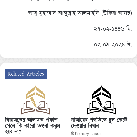
আবু মুহাম্মাদ আব্দুল্লাহ আলমাহদি (উফিয়া আনহু)
২৭-০২-১৪৪৬ হি.
০২-০৯-২০২৪ ঈ.
Related Articles
কিয়ামতের আলামত প্রকাশ
নাজায়েয পদ্ধতিতে চুল কেটে
পেলে কি কারো তওবা কবুল
দেওয়ার বিধান
হবে না?
February 1, 2023