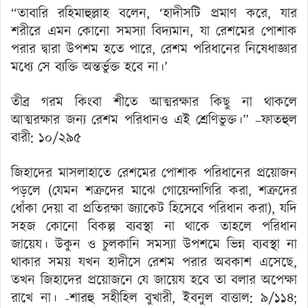
“তাবারি রহিমাহুল্লাহ বলেন, ‘হাদীসটি প্রমাণ করে, যার
শরীরে এমন কোনো সমস্যা বিদ্যমান, যা রেশমের পোশাক
পরার দ্বারা উপশম হতে পারে, রেশম পরিধানের নিষেধাজ্ঞার
মধ্যে সে ব্যক্তি অন্তর্ভুক্ত হবে না।’
তীব্র গরম কিংবা শীতে আত্মরক্ষার কিছু না থাকলে
আত্মরক্ষার জন্য রেশম পরিধানও এই শ্রেণিভুক্ত।” –ফাতহুল
বারী: ১০/২৯৫
জিহাদের মাসলাহাতে রেশমের পোশাক পরিধানের প্রয়োজন
পড়লে (যেমন শত্রুদের মাঝে গোয়েন্দাগিরি করা, শত্রুদের
ধোঁকা দেয়া বা প্রতিরক্ষা জ্যাকেট হিসেবে পরিধান করা), যদি
সহজ কোনো বিকল্প ব্যবস্থা না থাকে তাহলে পরিধান
জায়েয। উকুন ও চুলকানি সমস্যা উপশমে ভিন্ন ব্যবস্থা না
থাকার সময় যখন হাদীসে রেশম পরার অবকাশ এসেছে,
তখন জিহাদের প্রয়োজনে যে জায়েয হবে তা বলার অপেক্ষা
রাখে না। -শারহু সহীহিল বুখারী, ইবনুল বাত্তাল: ৯/১১৪;