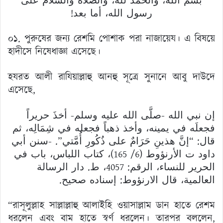
بسم الله، والحمد لله، والصلاة والسلام على
رسول الله، أما بعد!
০১. পুরুষের জন্য রেশমি পোশাক পরা নাজায়েয। এ বিষয়ে
হাদীসে নিষেধাজ্ঞা এসেছে।
হযরত আলী রাযিয়াল্লাহু আনহু সূত্রে সুনানে আবু দাউদে
এসেছে,
إن نبي الله -صلَّى الله عليه وسلم- أخذَ حريراً
فجعلَه في يمينه، وأخذ ذهباً فجعله في شِمَالِه، ثم
قال: “إنَّ هذينِ حَرَامٌ على ذُكُورِ أُمَّتي”. -سنن أبي
داود ت الأرنؤوط (6/ 165)، كتاب اللباس، باب في
الحرير للنساء، الرقم: 4057، ط. دار الرسالة
العالمية، قال الارنؤوط: إسناده صحيح.
“রাসূলুল্লাহ সাল্লাল্লাহু আলাইহি ওয়াসাল্লাম ডান হাতে রেশম
ধরলেন এবং বাম হাতে স্বর্ণ ধরলেন। তারপর বললেন,