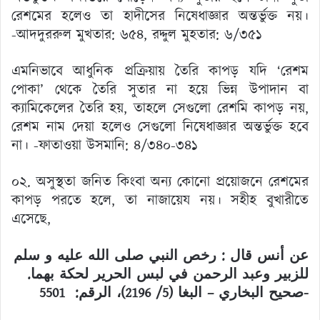
রেশমের হলেও তা হাদীসের নিষেধাজ্ঞার অন্তর্ভুক্ত নয়।
-আদদুররুল মুখতার: ৬৫৪, রদ্দুল মুহতার: ৬/৩৫১
এমনিভাবে আধুনিক প্রক্রিয়ায় তৈরি কাপড় যদি ‘রেশম
পোকা’ থেকে তৈরি সুতার না হয়ে ভিন্ন উপাদান বা
ক্যামিকেলের তৈরি হয়, তাহলে সেগুলো রেশমি কাপড় নয়,
রেশম নাম দেয়া হলেও সেগুলো নিষেধাজ্ঞার অন্তর্ভুক্ত হবে
না। -ফাতাওয়া উসমানি: ৪/৩৪০-৩৪১
০২. অসুস্থতা জনিত কিংবা অন্য কোনো প্রয়োজনে রেশমের
কাপড় পরতে হলে, তা নাজায়েয নয়। সহীহ বুখারীতে
এসেছে,
عن أنس قال : رخص النبي صلى الله عليه و سلم
للزبير وعبد الرحمن في لبس الحرير لحكة بهما.
-صحيح البخاري – البغا (5/ 2196)، الرقم: 5501