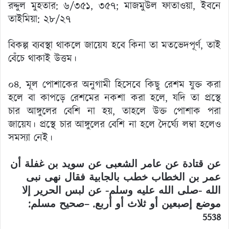
রদ্দুল মুহতার: ৬/৩৫১, ৩৫৭; মাজমুউল ফাতাওয়া, ইবনে
তাইমিয়া: ২৮/২৭
বিকল্প ব্যবস্থা থাকলে জায়েয হবে কিনা তা মতভেদপূর্ণ, তাই
বেঁচে থাকাই উত্তম।
০৪. মূল পোশাকের অনুগামী হিসেবে কিছু রেশম যুক্ত করা
হলে বা কাপড়ে রেশমের নকশা করা হলে, যদি তা প্রস্থে
চার আঙ্গুলের বেশি না হয়, তাহলে উক্ত পোশাক পরা
জায়েয। প্রস্থে চার আঙ্গুলের বেশি না হলে দৈর্ঘ্যে লম্বা হলেও
সমস্যা নেই।
عن قتادة عن عامر الشعبى عن سويد بن غفلة أن
عمر بن الخطاب خطب بالجابية فقال نهى نبى
الله -صلى الله عليه وسلم- عن لبس الحرير إلا
صحيح مسلم:
–
موضع إصبعين أو ثلاث أو أربع.
5538