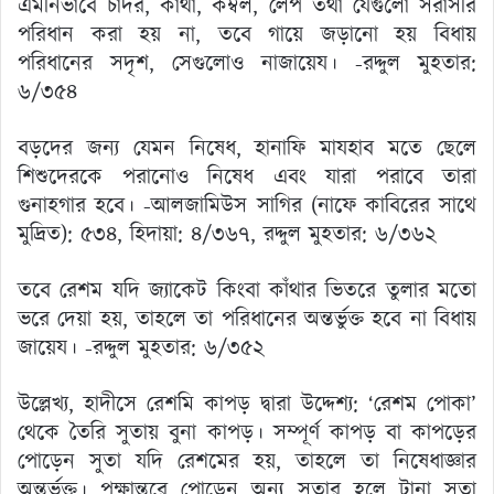
এমনিভাবে চাদর, কাঁথা, কম্বল, লেপ তথা যেগুলো সরাসরি
পরিধান করা হয় না, তবে গায়ে জড়ানো হয় বিধায়
পরিধানের সদৃশ, সেগুলোও নাজায়েয। -রদ্দুল মুহতার:
৬/৩৫৪
বড়দের জন্য যেমন নিষেধ, হানাফি মাযহাব মতে ছেলে
শিশুদেরকে পরানোও নিষেধ এবং যারা পরাবে তারা
গুনাহগার হবে। -আলজামিউস সাগির (নাফে কাবিরের সাথে
মুদ্রিত): ৫৩৪, হিদায়া: ৪/৩৬৭, রদ্দুল মুহতার: ৬/৩৬২
তবে রেশম যদি জ্যাকেট কিংবা কাঁথার ভিতরে তুলার মতো
ভরে দেয়া হয়, তাহলে তা পরিধানের অন্তর্ভুক্ত হবে না বিধায়
জায়েয। -রদ্দুল মুহতার: ৬/৩৫২
উল্লেখ্য, হাদীসে রেশমি কাপড় দ্বারা উদ্দেশ্য: ‘রেশম পোকা’
থেকে তৈরি সুতায় বুনা কাপড়। সম্পূর্ণ কাপড় বা কাপড়ের
পোড়েন সুতা যদি রেশমের হয়, তাহলে তা নিষেধাজ্ঞার
অন্তর্ভুক্ত। পক্ষান্তরে পোড়েন অন্য সুতার হলে টানা সুতা