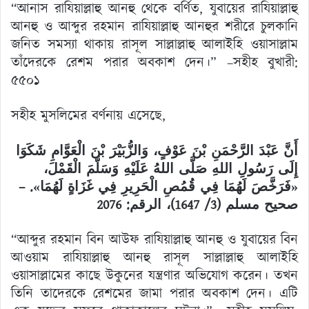
“আনাস রাযিয়াল্লাহু আনহু থেকে বর্ণিত, যুবায়ের রাযিয়াল্লাহু
আনহু ও আব্দুর রহমান রাযিয়াল্লাহু আনহুর শরীরে চুলকানি
জনিত সমস্যা থাকায় রাসূল সাল্লাল্লাহু আলাইহি ওয়াসাল্লাম
তাঁদেরকে রেশম পরার অবকাশ দেন।” –সহীহ বুখারী:
৫৫০১
সহীহ মুসলিমের বর্ণনায় এসেছে,
أَنَّ عَبْدَ الرَّحْمَنِ بْنَ عَوْفٍ، وَالزُّبَيْرَ بْنَ الْعَوَّامِ شَكَوَا
إِلَى رَسُولِ اللهِ صَلَّى اللهُ عَلَيْهِ وَسَلَّمَ الْقَمْلَ،
«فَرَخَّصَ لَهُمَا فِي قُمُصِ الْحَرِيرِ فِي غَزَاةٍ لَهُمَا». –
صحيح مسلم (3/ 1647)، الرقم: 2076
“আব্দুর রহমান বিন আউফ রাযিয়াল্লাহু আনহু ও যুবায়ের বিন
আওয়াম রাযিয়াল্লাহু আনহু রাসূল সাল্লাল্লাহু আলাইহি
ওয়াসাল্লামের কাছে উকুনের যন্ত্রণার অভিযোগ করেন। তখন
তিনি তাদেরকে রেশমের জামা পরার অবকাশ দেন। এটি