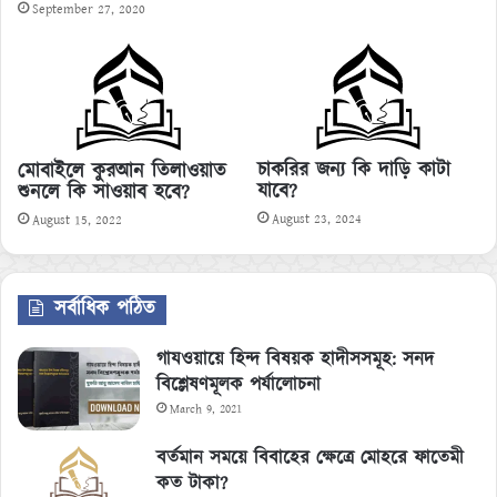
September 27, 2020
চাকরির জন্য কি দাড়ি কাটা
মোবাইলে কুরআন তিলাওয়াত
যাবে?
শুনলে কি সাওয়াব হবে?
August 23, 2024
August 15, 2022
সর্বাধিক পঠিত
গাযওয়ায়ে হিন্দ বিষয়ক হাদীসসমূহ: সনদ
বিশ্লেষণমূলক পর্যালোচনা
March 9, 2021
বর্তমান সময়ে বিবাহের ক্ষেত্রে মোহরে ফাতেমী
কত টাকা?