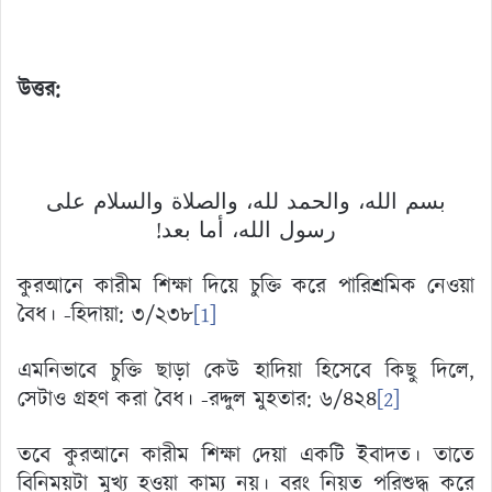
উত্তর:
بسم الله، والحمد لله، والصلاة والسلام على
رسول الله، أما بعد!
কুরআনে কারীম শিক্ষা দিয়ে চুক্তি করে পারিশ্রমিক নেওয়া
বৈধ। -হিদায়া: ৩/২৩৮
[1]
এমনিভাবে চুক্তি ছাড়া কেউ হাদিয়া হিসেবে কিছু দিলে,
সেটাও গ্রহণ করা বৈধ। -রদ্দুল মুহতার: ৬/৪২৪
[2]
তবে কুরআনে কারীম শিক্ষা দেয়া একটি ইবাদত। তাতে
বিনিময়টা মুখ্য হওয়া কাম্য নয়। বরং নিয়ত পরিশুদ্ধ করে