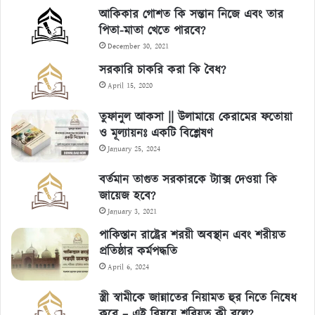
আকিকার গোশত কি সন্তান নিজে এবং তার
পিতা-মাতা খেতে পারবে?
December 30, 2021
সরকারি চাকরি করা কি বৈধ?
April 15, 2020
তুফানুল আকসা || উলামায়ে কেরামের ফতোয়া
ও মূল্যায়নঃ একটি বিশ্লেষণ
January 25, 2024
বর্তমান তাগুত সরকারকে ট্যাক্স দেওয়া কি
জায়েজ হবে?
January 3, 2021
পাকিস্তান রাষ্ট্রের শরয়ী অবস্থান এবং শরীয়ত
প্রতিষ্ঠার কর্মপদ্ধতি
April 6, 2024
স্ত্রী স্বামীকে জান্নাতের নিয়ামত হুর নিতে নিষেধ
করে – এই বিষয়ে শরিয়ত কী বলে?