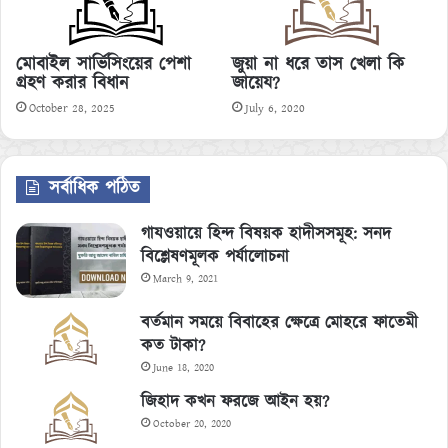
মোবাইল সার্ভিসিংয়ের পেশা
জুয়া না ধরে তাস খেলা কি
গ্রহণ করার বিধান
জায়েয?
October 28, 2025
July 6, 2020
সর্বাধিক পঠিত
গাযওয়ায়ে হিন্দ বিষয়ক হাদীসসমূহ: সনদ
বিশ্লেষণমূলক পর্যালোচনা
March 9, 2021
বর্তমান সময়ে বিবাহের ক্ষেত্রে মোহরে ফাতেমী
কত টাকা?
June 18, 2020
জিহাদ কখন ফরজে আইন হয়?
October 20, 2020