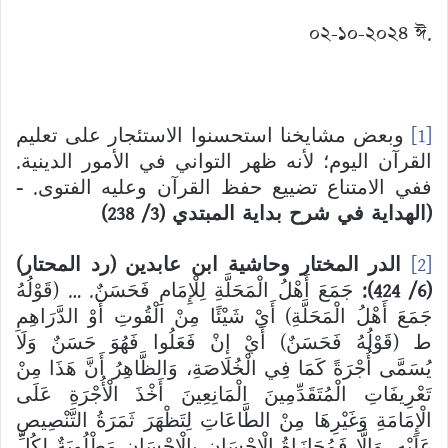
০২-১০-২০২৪ ঈ.
وبعض مشايخنا استحسنوا الاستئجار على تعليم
[1]
القرآن اليوم؛ لأنه ظهر التواني في الأمور الدينية.
-
ففي الامتناع تضييع حفظ القرآن وعليه الفتوى.
)
238
/
3
(الهداية في شرح بداية المبتدي (
الدر المختار وحاشية ابن عابدين (رد المحتار)
[2]
جَمَعَ أَهْلُ الْمَحَلَّةِ لِلْإِمَامِ فَحَسَنٌ. … (قَوْلُهُ
):
424
/
6
(
جَمَعَ أَهْلُ الْمَحَلَّةِ) أَيْ شَيْئًا مِنْ الْقُوتِ أَوْ الدَّرَاهِمِ
ط (قَوْلُهُ فَحَسَنٌ) أَيْ إنْ فَعَلُوا فَهُوَ حَسَنٌ وَلَا
يُسَمَّى أُجْرَةً كَمَا فِي الْخُلَاصَةِ، وَالظَّاهِرُ أَنَّ هَذَا مِنْ
تَعْرِيفَاتِ الْمُتَقَدِّمِينَ الْمَانِعِينَ أَخْذَ الْأُجْرَةِ عَلَى
الْإِمَامَةِ وَغَيْرِهَا مِنْ الطَّاعَاتِ لِتَظْهَرَ ثَمَرَةُ التَّنْصِيصِ
عَلَيْهِ، وَإِلَّا فَمُجَازَاةُ الْإِحْسَانِ بِالْإِحْسَانِ مَطْلُوبَةٌ لِكُلِّ