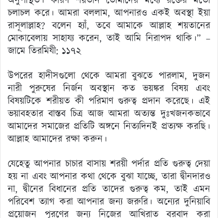
অনুপস্থিত। কারণ শয়তান তোমাদের মধ্যে রক্তের মতো
চলাচল করে। আমরা বললাম, আপনারও একই অবস্থা ইয়া
রাসূলাল্লাহ? বলেন হ্যাঁ, তবে আমাকে আল্লাহ শয়তানের
মোকাবেলায় সাহায্য করেন, তাই আমি নিরাপদ থাকি।” –
জামে তিরমিযী: ১১৭২
উপরের হাদীসগুলো থেকে আমরা বুঝতে পারলাম, দুজন
নারী পুরুষের নির্জন অবস্থান কত ভয়ঙ্কর বিষয় এবং
বিষয়টিকে শরীয়ত কী পরিমাণ গুরুত্ব প্রদান করেছে। এই
ভয়াবহতার বাস্তব চিত্র আজ আমরা অত্যন্ত দুঃখজনকভাবে
আমাদের সমাজের প্রতিটি অঙ্গনে নিত্যদিনই প্রত্যক্ষ করছি।
আল্লাহ আমাদের রক্ষা করুন।
যেহেতু আপনার চাচার বাসায় শরয়ী পর্দার প্রতি গুরুত্ব দেয়া
হয় না এবং আপনার কথা থেকে বুঝা যাচ্ছে, তারা দ্বীনদারও
না, দ্বীনের বিধানের প্রতি তাদের গুরুত্ব কম, তাই এমন
পরিবেশ ত্যাগ করা আপনার জন্য জরুরি। অন্যের দুনিয়াবি
প্রয়োজন পূরণের জন্য নিজের আখিরাত বরবাদ করা