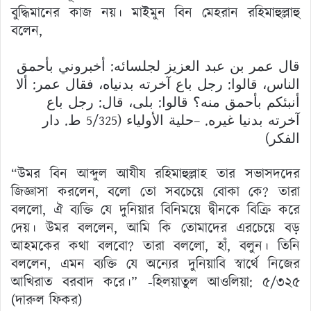
বুদ্ধিমানের কাজ নয়। মাইমুন বিন মেহরান রহিমাহুল্লাহু
বলেন,
قال عمر بن عبد العزيز لجلسائه: أخبروني بأحمق
الناس، قالوا: رجل باع آخرته بدنياه، فقال عمر: ألا
أنبئكم بأحمق منه؟ قالوا: بلى، قال: رجل باع
آخرته بدنيا غيره. –حلية الأولياء (5/325 ط. دار
الفكر)
“উমর বিন আব্দুল আযীয রহিমাহুল্লাহ তার সভাসদদের
জিজ্ঞাসা করলেন, বলো তো সবচেয়ে বোকা কে? তারা
বললো, ঐ ব্যক্তি যে দুনিয়ার বিনিময়ে দ্বীনকে বিক্রি করে
দেয়। উমর বললেন, আমি কি তোমাদের এরচেয়ে বড়
আহমকের কথা বলবো? তারা বললো, হাঁ, বলুন। তিনি
বললেন, এমন ব্যক্তি যে অন্যের দুনিয়াবি স্বার্থে নিজের
আখিরাত বরবাদ করে।” -হিলয়াতুল আওলিয়া: ৫/৩২৫
(দারুল ফিকর)