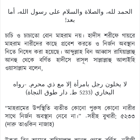
الحمد لله، والصلاة والسلام على رسول الله، أما
بعد!
চাচি ও চাচাতো বোন মাহরাম নয়। হাদীস শরীফে গায়রে
মাহরাম নারীদের কাছে প্রবেশ করতে ও নির্জন অবস্থান
নিতে নিষেধ করা হয়েছে। আব্দুল্লাহ বিন আব্বাস রাযিয়াল্লাহু
আনহু থেকে বর্ণিত হাদীসে রাসূল সাল্লাল্লাহু আলাইহি
ওয়াসাল্লাম বলেন,
لا يخلون رجل بامرأة إلا مع ذي محرم. -رواه
البخاري (5233 ط. دار طوق النجاة)
“মাহরামের উপস্থিতি ব্যতীত কোনো পুরুষ কোনো নারীর
সাথে নির্জন অবস্থান নেবে না।” -সহীহ বুখারী: ৫২৩৩
(দারু তাওকিন নাজাহ)