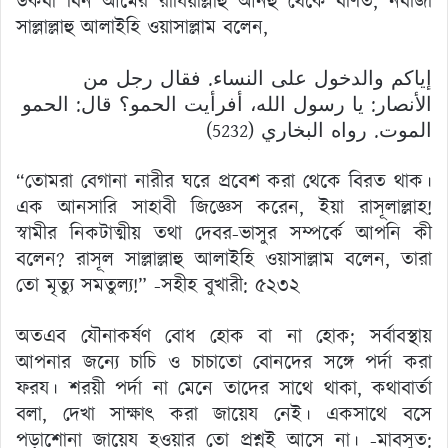
‍উকবা বিন আমের রাযিয়াল্লাহু আনহু থেকে বর্ণিত, নবীজী
সাল্লাল্লাহু আলাইহি ওয়াসাল্লাম বলেন,
إياكم والدخول على النساء. فقال رجل من
الأنصار: يا رسول الله، أفرأيت الحمو؟ قال: الحمو
الموت. رواه البخاري (5232)
“তোমরা বেগানা নারীর ঘরে প্রবেশ করা থেকে বিরত থাক।
এক আনসারি সাহাবী জিজ্ঞেস করেন, ইয়া রাসূলাল্লাহ!
স্বামীর নিকটাত্মীয় তথা দেবর-ভাসুর সম্পর্কে আপনি কী
বলেন? রাসূল সাল্লাল্লাহু আলাইহি ওয়াসাল্লাম বলেন, তারা
তো মৃত্যু সমতুল্য!” -সহীহ বুখারী: ৫২৩২
অতএব যৌনাকর্ষণ বোধ হোক বা না হোক; সর্বাবস্থায়
আপনার জন্যে চাচি ও চাচাতো বোনদের সঙ্গে পর্দা করা
ফরয। শরয়ী পর্দা না মেনে তাদের সাথে থাকা, কথাবার্তা
বলা, দেখা সাক্ষাৎ করা জায়েয নেই। একসাথে বসে
পড়াশোনা জায়েয হওয়ার তো প্রশ্নই আসে না। -মাবসুত: