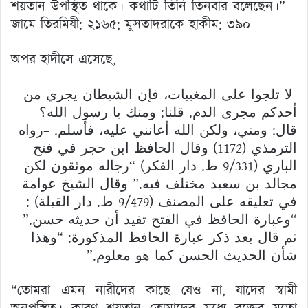
শয়তান উপস্থিত থাকে। কথাটি তিনি তিনবার বলেছেন।” –
জামে তিরমিযী: ২১৬৫; মুসতাদরাকে হাকীম: ৩৯০
অপর হাদীসে এসেছে,
لا تلجوا على المغيبات، فإن الشيطان يجري من
أحدكم مجرى الدم. قلنا: ومنك يا رسول الله؟
قال: ومني، ولكن الله أعانني عليه، فأسلم. –رواه
الترمذي (1172) وقال الحافظ ابن حجر في فتح
الباري (9/331 ط. دار الفكر) “رجاله موثقون لكن
مجالد بن سعيد مختلف فيه.” وقال الشيخ عوامة
في تعليقه على المصنف (9/479 ط. دار القبلة) :
“وعبارة الحافظ في الفتح تفيد أن حديثه حسن.”
ثم قال بعد ذكر عبارة الحافظ المذكورة: “وهذا
شأن الحديث الحسن كما هو معلوم.”
“তোমরা এমন নারীদের কাছে যেও না, যাদের স্বামী