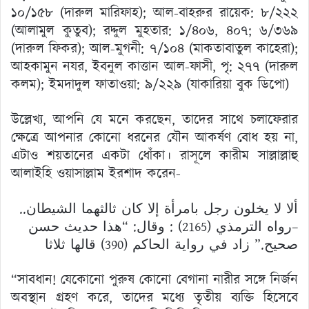
১০/১৫৮ (দারুল মারিফাহ); আল-বাহরুর রায়েক: ৮/২২২
(আলামুল কুতুব); রদ্দুল মুহতার: ১/৪০৬, ৪০৭; ৬/৩৬৯
(দারুল ফিকর); আল-মুগনী: ৭/১০৪ (মাকতাবাতুল কাহেরা);
আহকামুন নযর, ইবনুল কাত্তান আল-ফাসী, পৃ: ২৭৭ (দারুল
কলম); ইমদাদুল ফাতাওয়া: ৯/২২৯ (যাকারিয়া বুক ডিপো)
উল্লেখ্য, আপনি যে মনে করছেন, তাদের সাথে চলাফেরার
ক্ষেত্রে আপনার কোনো ধরনের যৌন আকর্ষণ বোধ হয় না,
এটাও শয়তানের একটা ধোঁকা। রাসূলে কারীম সাল্লাল্লাহু
আলাইহি ওয়াসাল্লাম ইরশাদ করেন-
ألا لا يخلون رجل بامرأة إلا كان ثالثهما الشيطان..
–رواه الترمذي (2165) : وقال: “هذا حديث حسن
صحيح.” زاد في رواية الحاكم (390) قالها ثلاثا
“সাবধান! যেকোনো পুরুষ কোনো বেগানা নারীর সঙ্গে নির্জন
অবস্থান গ্রহণ করে, তাদের মধ্যে তৃতীয় ব্যক্তি হিসেবে