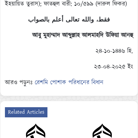
ইহয়ায়িত তুরাস); ফাতহুল বারী: ১০/৫৯৯ (দারুল ফিকর)
فقط، والله تعالى أعلم بالصواب
আবু মুহাম্মাদ আব্দুল্লাহ আলমাহদি উফিয়া আনহু
২৪-১০-১৪৪৬ হি.
২৩-০৪-২০২৫ ইং
আরও পড়ুনঃ
রেশমি পোশাক পরিধানের বিধান
Related Articles