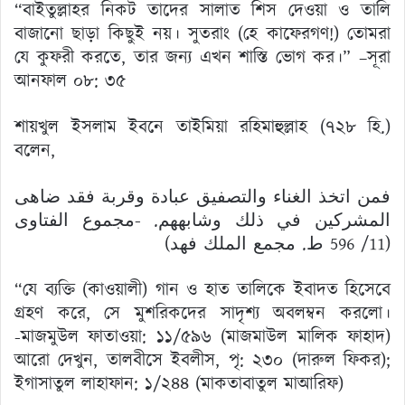
“বাইতুল্লাহর নিকট তাদের সালাত শিস দেওয়া ও তালি
বাজানো ছাড়া কিছুই নয়। সুতরাং (হে কাফেরগণ!) তোমরা
যে কুফরী করতে, তার জন্য এখন শাস্তি ভোগ কর।” –সূরা
আনফাল ০৮: ৩৫
শায়খুল ইসলাম ইবনে তাইমিয়া রহিমাহুল্লাহ (৭২৮ হি.)
বলেন,
فمن اتخذ الغناء والتصفيق عبادة وقربة فقد ضاهى
المشركين في ذلك وشابههم. -مجموع الفتاوى
(11/ 596 ط. مجمع الملك فهد)
“যে ব্যক্তি (কাওয়ালী) গান ও হাত তালিকে ইবাদত হিসেবে
গ্রহণ করে, সে মুশরিকদের সাদৃশ্য অবলম্বন করলো।
-মাজমুউল ফাতাওয়া: ১১/৫৯৬ (মাজমাউল মালিক ফাহাদ)
আরো দেখুন, তালবীসে ইবলীস, পৃ: ২৩০ (দারুল ফিকর);
ইগাসাতুল লাহাফান: ১/২৪৪ (মাকতাবাতুল মাআরিফ)