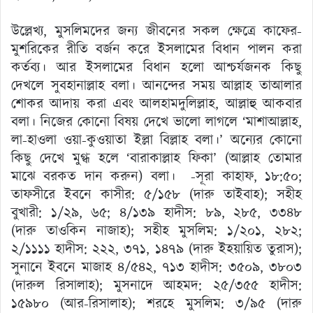
উল্লেখ্য, মুসলিমদের জন্য জীবনের সকল ক্ষেত্রে কাফের-
মুশরিকের রীতি বর্জন করে ইসলামের বিধান পালন করা
কর্তব্য। আর ইসলামের বিধান হলো আশ্চর্যজনক কিছু
দেখলে সুবহানাল্লাহ বলা। আনন্দের সময় আল্লাহ তাআলার
শোকর আদায় করা এবং আলহামদুলিল্লাহ, আল্লাহু আকবার
বলা। নিজের কোনো বিষয় দেখে ভালো লাগলে ‘মাশাআল্লাহ,
লা-হাওলা ওয়া-কুওয়াতা ইল্লা বিল্লাহ বলা।’ অন্যের কোনো
কিছু দেখে মুগ্ধ হলে ‘বারাকাল্লাহ ফিকা’ (আল্লাহ তোমার
মাঝে বরকত দান করুন) বলা। -সূরা কাহাফ, ১৮:৫০;
তাফসীরে ইবনে কাসীর: ৫/১৫৮ (দারু তাইবাহ); সহীহ
বুখারী: ১/২৯, ৬৫; ৪/১৩৯ হাদীস: ৮৯, ২৮৫, ৩৩৪৮
(দারু তাওকিন নাজাহ); সহীহ মুসলিম: ১/২০১, ২৮২;
২/১১১১ হাদীস: ২২২, ৩৭১, ১৪৭৯ (দারু ইহয়ায়িত তুরাস);
সুনানে ইবনে মাজাহ ৪/৫৪২, ৭১৩ হাদীস: ৩৫০৯, ৩৮০৩
(দারুল রিসালাহ); মুসনাদে আহমদ: ২৫/৩৫৫ হাদীস:
১৫৯৮০ (আর-রিসালাহ); শরহে মুসলিম: ৩/৯৫ (দারু