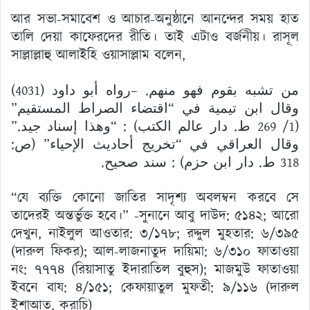
আর সভা-সমাবেশ ও আচার-অনুষ্ঠানে আনন্দের সময় হাত
তালি দেয়া কাফেরদের রীতি। তাই এটাও বর্জনীয়। রাসূল
সাল্লাল্লাহু আলাইহি ওয়াসাল্লাম বলেন,
من تشبه بقوم فهو منهم. –رواه أبو داود (4031)
وقال ابن تيمية في “اقتضاء الصراط المستقيم”
(1/ 269 ط. دار عالم الكتب) : “وهذا إسناد جيد.”
وقال العراقي في “تخريج أحاديث الإحياء” (ص:
318 ط. دار ابن حزم) : سند صحيح.
“যে ব্যক্তি কোনো জাতির সাদৃশ্য অবলম্বন করবে সে
তাদেরই অন্তর্ভুক্ত হবে।” -সুনানে আবু দাউদ: ৫১৪২; আরো
দেখুন, নাইলুল আওতার: ৩/১৭৮; রদ্দুল মুহতার: ৬/৩৯৫
(দারুল ফিকর); আল-লাজনাতুদ দায়িমা: ৬/৩১০ ফাতাওয়া
নং: ৭৭৭৪ (রিয়াসাতু ইদারাতিল বুহুস); মাজমুউ ফাতাওয়া
ইবনে বায: ৪/১৫১; কেফায়াতুল মুফতী: ৯/১১৬ (দারুল
ইশাআত, করাচি)