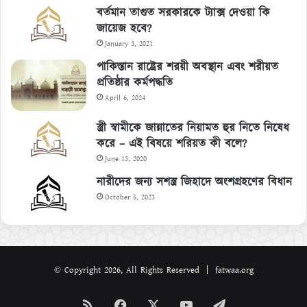
বর্তমান তাগুত সরকারকে ট্যাক্স দেওয়া কি
জায়েজ হবে?
January 3, 2021
পাকিস্তান রাষ্ট্রের শরয়ী অবস্থান এবং শরীয়ত
প্রতিষ্ঠার কর্মপদ্ধতি
April 6, 2024
স্ত্রী স্বামীকে জান্নাতের নিয়ামত হুর নিতে নিষেধ
করে – এই বিষয়ে শরিয়ত কী বলে?
June 13, 2020
নারীদের জন্য সশস্ত্র জিহাদে অংশগ্রহণের বিধান
October 5, 2023
© Copyright 2026, All Rights Reserved | fatwaa.org
RSS
Facebook
X
YouTube
Telegram