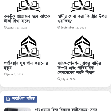
কতটুকু প্রয়োজন হলে ব্যাংকে
স্বামীর সেবা করা কি স্ত্রীর উপর
টাকা রাখা যাবে?
ওয়াজিব?
August 21, 2023
September 16, 2024
ব্যাংক-পেনশন, শ্বশুর বাড়ির
গর্ভাবস্থায় দুধ পান করানোর
সম্পদ এবং পারিবারিক
হুকুম
লেনদেনের শরঈ বিধান
June 5, 2025
July 6, 2026
সর্বাধিক পঠিত
গাযওয়ায়ে হিন্দ বিষয়ক হাদীসসমূহ: সনদ