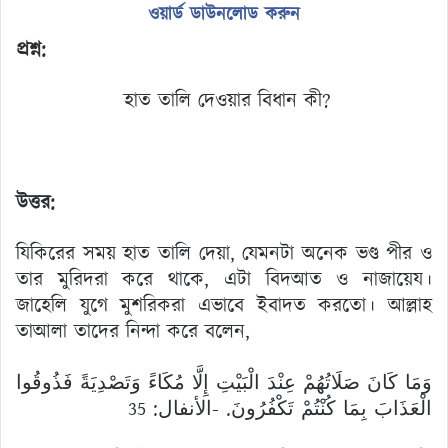
ওয়ার্ড ডাউনলোড করুন
প্রশ্ন:
হাত তালি দেওয়ার বিধান কী?
উত্তর:
যিকিরের সময় হাত তালি দেয়া, যেমনটা অনেক ভণ্ড পীর ও
তার মুরিদরা করে থাকে, এটা বিদআত ও নাজায়েয।
জাহেলি যুগে মুশরিকরা এভাবে ইবাদত করতো। আল্লাহ
তাআলা তাদের নিন্দা করে বলেন,
وَمَا كَانَ صَلَاتُهُمْ عِنْدَ الْبَيْتِ إِلَّا مُكَاءً وَتَصْدِيَةً فَذُوقُوا
الْعَذَابَ بِمَا كُنْتُمْ تَكْفُرُونَ. -الأنفال: 35