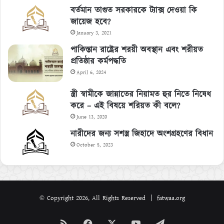
বর্তমান তাগুত সরকারকে ট্যাক্স দেওয়া কি
জায়েজ হবে?
January 3, 2021
পাকিস্তান রাষ্ট্রের শরয়ী অবস্থান এবং শরীয়ত
প্রতিষ্ঠার কর্মপদ্ধতি
April 6, 2024
স্ত্রী স্বামীকে জান্নাতের নিয়ামত হুর নিতে নিষেধ
করে – এই বিষয়ে শরিয়ত কী বলে?
June 13, 2020
নারীদের জন্য সশস্ত্র জিহাদে অংশগ্রহণের বিধান
October 5, 2023
© Copyright 2026, All Rights Reserved | fatwaa.org
RSS
Facebook
X
YouTube
Telegram