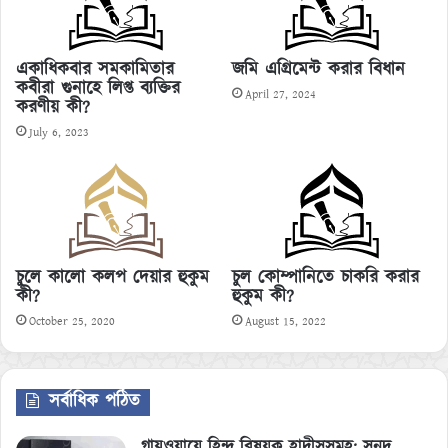
একাধিকবার সমকামিতার
জমি এগ্রিমেন্ট করার বিধান
কবীরা গুনাহে লিপ্ত ব্যক্তির
April 27, 2024
করণীয় কী?
July 6, 2023
চুলে কালো কলপ দেয়ার হুকুম
চুল কোম্পানিতে চাকরি করার
কী?
হুকুম কী?
October 25, 2020
August 15, 2022
সর্বাধিক পঠিত
গাযওয়ায়ে হিন্দ বিষয়ক হাদীসসমূহ: সনদ