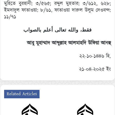
মুহিতে বুরহানী: ৩/৫৬৫; রদ্দুল মুহতার: ৩/৬১২, ৬২৮;
ইমদাদুল ফাতাওয়া: ৮/৬১, ফাতাওয়া দারুল উলুম দেওবন্দ:
১১/৭১
فقط، والله تعالى أعلم بالصواب
আবু মুহাম্মাদ আব্দুল্লাহ আলমাহদি উফিয়া আনহু
২২-১০-১৪৪৬ হি.
২১-০৪-২০২৫ ইং
Related Articles