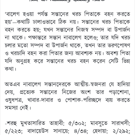
‘বালেগ হওয়া পর্যন্ত সন্তানের খরচ পিতাকে বহন করতে
হয়’—কথাটি ঢালাওভাবে ঠিক নয়। সন্তানের খরচ পিতাকে
বহন করতে হয়; যখন সন্তানের নিজস্ব সম্পদ বা উপার্জন
না থাকে। পক্ষান্তরে সন্তান নাবালেগ হলেও; তার যদি খরচ
চলার মতো সম্পদ বা উপার্জন থাকে, তখন তার ভরণপোষণ
ও খরচাদি বহন করা পিতার জন্য আবশ্যক নয়। অবশ্য পিতা
যদি অনুগ্রহ করে সন্তানের খরচ বহন করেন সেটি ভিন্ন
কথা।
অতএব নাবালেগ সন্তানদেরকে আত্মীয়-স্বজনরা যে হাদিয়া
দেয়, প্রত্যেক সন্তানের নিজের অংশ তার পড়াশোনা,
ওষুধপত্র, খাবার-দাবার ও পোশাক-পরিচ্ছদে ব্যয় করতে
সমস্যা নেই।
-শরহু মুখতাসারিত তাহাবী: ৫/৩০২; মাবসুতে সারাখসী:
৫/২২৩; বাদায়েউস সানায়ে: ৪/৩৪; হেদায়া: ২/২৯২;