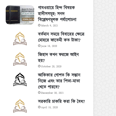
গাযওয়ায়ে হিন্দ বিষয়ক
হাদীসসমূহ: সনদ
বিশ্লেষণমূলক পর্যালোচনা
March 9, 2021
বর্তমান সময়ে বিবাহের ক্ষেত্রে
মোহরে ফাতেমী কত টাকা?
June 18, 2020
জিহাদ কখন ফরজে আইন
হয়?
October 20, 2020
আকিকার গোশত কি সন্তান
নিজে এবং তার পিতা-মাতা
খেতে পারবে?
December 30, 2021
সরকারি চাকরি করা কি বৈধ?
April 15, 2020