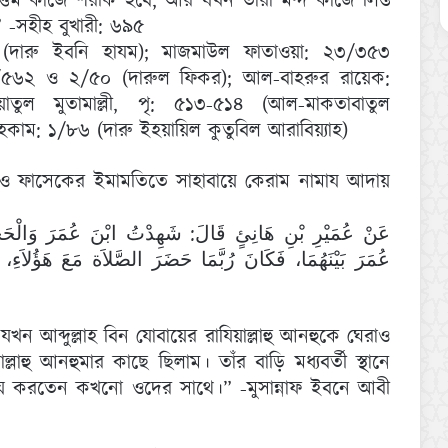
্তম কাজে শরীক হবে, আর যখন তারা মন্দ কাজে লিপ্ত
 -সহীহ বুখারী: ৬৯৫
 (দারু ইবনি হাযম); মাজমাউল ফাতাওয়া: ২৩/৩৫৩
 ১/৫৬২ ও ২/৫০ (দারুল ফিকর); আল-বাহরুর রায়েক:
তুল মুতামাল্লী, পৃ: ৫১৩-৫১৪ (আল-মাকতাবাতুল
 আহকাম: ১/৮৬ (দারু ইহয়ায়িল কুতুবিল আরাবিয়্যাহ)
ও ফাসেকের ইমামতিতে সাহাবায়ে কেরাম নামায আদায়
عَنْ عُمَيْرِ بْنِ هَانِئٍ قَالَ: شَهِدْتُ ابْنَ عُمَرَ وَالْحَجَّ
عُمَرَ بَيْنَهُمَا، فَكَانَ رُبَّمَا حَضَرَ الصَّلاَة مَعَ هَؤُلاَء
যখন আব্দুল্লাহ বিন যোবায়ের রাযিয়াল্লাহু আনহুকে ঘেরাও
হু আনহুমার কাছে ছিলাম। তাঁর বাড়ি মধ্যবর্তী স্থানে
 করতেন কখনো ওদের সাথে।” -মুসান্নাফ ইবনে আবী