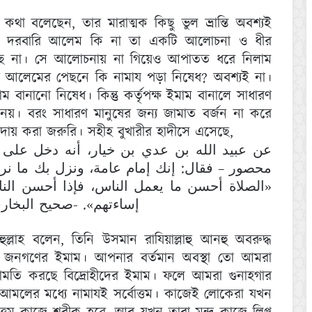
া বলেছেন, তার মারাত্মক কিছু ভুল ভ্রান্তি অবশ্যই
 তিনি দরবারি আলেম কি না তা একটি আলোচনা ও ধীর
্ছি না। সে আলোচনায় না গিয়েও আপাতত ধরে নিলাম
রবারি আলেমের পেছনে কি নামায পড়া নিষেধ? অবশ্যই না।
 বানানো নিষেধ। কিন্তু কর্তৃপক্ষ ইমাম বানালে সাধারণ
 নয়। বরং সাধারণ মানুষের জন্য জামাত বর্জন না করে
য় করা জরুরি। সহীহ বুখারীর হাদীসে এসেছে,
عن عبيد الله بن عدي بن خيار، أنه دخل على 
محصور – فقال: إنك إمام عامة، ونزل بك ما نر:
الصلاة أحسن ما يعمل الناس، فإذا أحسن النا
إساءتهم». -صحيح البخاري (1/ 141 رقم: 695 ط. دار طوق)
ল্লাহ বলেন, তিনি উসমান রাযিয়াল্লাহু আনহু অবরুদ্ধ
 জনগণের ইমাম। আপনার বর্তমান অবস্থা তো আমরা
ামতি করছে বিদ্রোহীদের ইমাম। ফলে আমরা গুনাহগার
 আমলের মধ্যে নামাযই সর্বোত্তম। কাজেই লোকেরা যখন