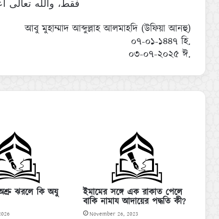
فقط، والله تعالى أ
আবু মুহাম্মাদ আব্দুল্লাহ আলমাহদি (উফিয়া আনহু)
০৭-০১-১৪৪৭ হি.
০৩-০৭-২০২৫ ঈ.
শ্রু ঝরলে কি অযু
ইমামের সঙ্গে এক রাকাত পেলে
বাকি নামায আদায়ের পদ্ধতি কী?
2026
November 26, 2023