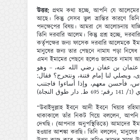
উত্তর:
প্রথম কথা হচ্ছে, আপনি যে আলেমের কথ
আছে। কিন্তু সেসব ভুল ভ্রান্তির কারণে
পদক্ষেপের বিষয়। আমরা সে আলোচনায় যাচ
তিনি দরবারি আলেম। কিন্তু প্রশ্ন হচ্ছে, দ
কর্তৃপক্ষের জন্য ফাসেক দরবারি আলেমকে ইমাম
মানুষের জন্য তার পেছনে নামায পড়া নিষেধ
এমন ইমামের পেছনে হলেও জামাতে নামায আদা
عثمان بن عفان رضي الله عنه، – وهو
ى، ويصلي لنا إمام فتنة، ونتحرج؟ فقال
«س، فأحسن معهم، وإذا أساءوا فاجتنب
 النجاة
“উবাইদুল্লাহ ইবনে আদী ইবনে খিয়ার রহিমাহু
থাকাকালে তাঁর নিকট গিয়ে বললেন, আপনি
দেখছি। (আপনার অনুপস্থিতিতে) আমাদের ইম
হওয়ার আশঙ্কা করছি। তিনি বললেন, মানুষের