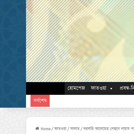
হোমপেজ
ফাতওয়া
প্রবন্ধ-ন
সর্বশেষ
Home
/
ফাতওয়া
/
সালাত
/
দরবারি আলেমের পেছনে নামায প