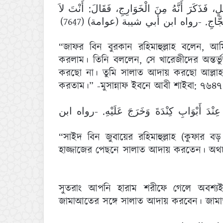
 فَذَكَرَ أَنَّهُ مِنَ الْخَوَارِجِ، فَقَالَ: أَنْتَ لاَ
فَ الْحَجَّاجِ. -رواه ابن أبي شيبة (عوامة) (7647
“জাফর বিন বুরকান রহিমাহুল্লাহ বলেন, আমি ম
করলাম। তিনি বললেন, সে খারেজীদের অন্তর্
করছো না। তুমি সালাত আদায় করছো আল্লা
করতাম।” -মুসান্নাফ ইবনে আবী শাইবা: ৭৬৪৭
 عِنْدَ أَبْوَابِ كِنْدَةَ وَخَرَجَ عَلَيْهِ. -رواه ابن
“সাইদ বিন জুবায়ের রহিমাহুল্লাহ (কুফার
হাজ্জাজের পেছনে সালাত আদায় করতেন। অথচ তি
সুতরাং আপনি হারাম শরীফে গেলে অবশ্
জামাআতের সঙ্গে সালাত আদায় করবেন। জামা