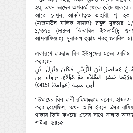
উত্তম কাজ করে, তখন তুমিও তাদের সাথে উত
হয়, তখন তাদের অপকর্ম থেকে বেঁচে থাকবে।”
আরো দেখুন: আকীদাতুত তাহাবী, পৃ: ২৩
(মাজমাউল মালিক ফাহাদ); রদ্দুল মুহতার:
১/৩৭০ (দারুল কিতাবিল ইসলামী); গুনয়া
আশরাফিয়্যাহ); দুরারুল হুক্কাম শরহু গুরারিল
একারণে হাজ্জাজ বিন ইউসুফের মতো জালিম 
করেছেন।
اجُ مُحَاصِرٌ ابْنَ الزُّبَيْرِ، فَكَانَ مَنْزِلُ ابْنِ
ِ، وَرُبَّمَا حَضَرَ الصَّلاَة مَعَ هَؤُلاَءِ. -رواه ابن
أبي شيبة (عوامة) (6415)
“উমায়ের বিন হানী রহিমাহুল্লাহ বলেন, হাজ্জাজ 
করে রেখেছিল, তখন আমি ইবনে উমর রাযিয়াল্লা
থাকায় তিনি কখনো এদের সাথে সালাত আদায়
শাইবা: ৬৪১৫