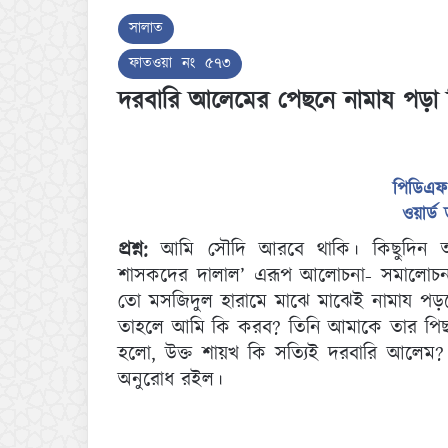
সালাত
ফাতওয়া নং ৫৭৩
দরবারি আলেমের পেছনে নামায পড়া 
পিডিএফ
ওয়ার্
প্রশ্ন:
আমি সৌদি আরবে থাকি। কিছুদিন আগ
শাসকদের দালাল’ এরূপ আলোচনা- সমালো
তো মসজিদুল হারামে মাঝে মাঝেই নামায পড়ত
তাহলে আমি কি করব? তিনি আমাকে তার পিছ
হলো, উক্ত শায়খ কি সত্যিই দরবারি আলেম? 
অনুরোধ রইল।