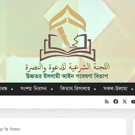
িবন্ধ
সংশয় নিরসন
কিতাব-রিসালাহ
সকল-উলামা
RSS
Faceboo
X
ড়া কি নিষেধ?