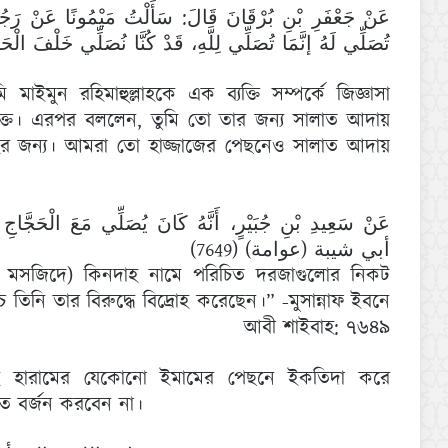
عَنْ جَعْفَرِ بْنِ بُرْقَانَ قَالَ: سَأَلْتُ مَيْمُونًا عَنْ رَجُلٍ،
تُصَلِّي لَهُ إنَّمَا تُصَلِّي لِلَّهِ، قَدْ كُنَّا نُصَلِّي خَلْ)
াইমুন রহিমাহুল্লাহকে এক ব্যক্তি সম্পর্কে জিজ্ঞাসা
ভুক্ত। এরপর বললেন, তুমি তো তার জন্য সালাত আদায়
হর জন্য। আমরা তো হাজ্জাজের পেছনেও সালাত আদায়
عَنْ سَعِيدِ بْنِ جُبَيْرٍ، أَنَّهُ كَانَ يُصَلِّي مَعَ الْحَجَّاجِ
أبي شيبة (عوامة) (7649)
 বড় মসজিদে) কিনদাহ নামে পরিচিত দরজাগুলোর নিকট
নি তার বিরুদ্ধে বিদ্রোহ করেছেন।” -মুসান্নাফ ইবনে
আবী শাইবাহ: ৭৬৪৯
যই হারামের যেকোনো ইমামের পেছনে ইকতিদা করে
ত বর্জন করবেন না।