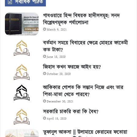
সর্বাধিক পঠিত
গাযওয়ায়ে হিন্দ বিষয়ক হাদীসসমূহ: সনদ
বিশ্লেষণমূলক পর্যালোচনা
March 9, 2021
বর্তমান সময়ে বিবাহের ক্ষেত্রে মোহরে ফাতেমী
কত টাকা?
June 18, 2020
জিহাদ কখন ফরজে আইন হয়?
October 20, 2020
আকিকার গোশত কি সন্তান নিজে এবং তার
পিতা-মাতা খেতে পারবে?
December 30, 2021
সরকারি চাকরি করা কি বৈধ?
April 15, 2020
তুফানুল আকসা || উলামায়ে কেরামের ফতোয়া