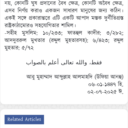
নয়, কোনটি ঘুষ প্রদানের বৈধ ক্ষেত্র, কোনটি অবৈধ ক্ষেত্র,
এসব নির্ণয় করাও একজন সাধারণ মানুষের জন্য কঠিন।
একই সঙ্গে প্রকারান্তরে এটি একটি আপাদ মস্তক দুর্নীতিগ্রস্ত
রাষ্ট্রকাঠামোরও সহযোগিতার শামিল।
-সহীহ মুসলিম: ১০/২৩৩; ফাতহুল কাদীর: ৩/২৮২;
আদদুররুল মুখতার (রদ্দুল মুহতারসহ): ৬/৪২৩; রদ্দুল
মুহতার: ৫/৭২
فقط، والله تعالى أعلم بالصواب
আবু মুহাম্মাদ আব্দুল্লাহ আলমাহদি (উফিয়া আনহু)
০৬-০১-১৪৪৭ হি.
০২-০৭-২০২৫ ঈ.
Related Articles