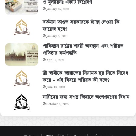
ও মূল্যায়নঃ একটি বিশ্লেষণ
January 25, 2024
বর্তমান তাগুত সরকারকে ট্যাক্স দেওয়া কি
জায়েজ হবে?
January 3, 2021
পাকিস্তান রাষ্ট্রের শরয়ী অবস্থান এবং শরীয়ত
প্রতিষ্ঠার কর্মপদ্ধতি
April 6, 2024
স্ত্রী স্বামীকে জান্নাতের নিয়ামত হুর নিতে নিষেধ
করে – এই বিষয়ে শরিয়ত কী বলে?
June 13, 2020
নারীদের জন্য সশস্ত্র জিহাদে অংশগ্রহণের বিধান
October 5, 2023