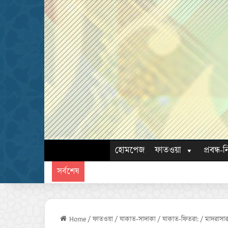
হোমপেজ
ফাতওয়া
প্রবন্ধ-ন
সর্বশেষ
Home
/
ফাতওয়া
/
যাকাত-সাদাকা
/
যাকাত-ফিতরা:
/
মাদরাসার