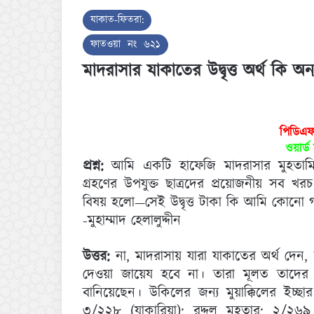
যাকাত-ফিতরা:
ফাতওয়া নং ৬২১
মাদরাসার যাকাতের উদ্বৃত্ত অর্থ কি 
পিডিএ
ওয়ার্
প্রশ্ন:
আমি একটি হাফেজি মাদরাসার মুহতামি
গ্রহণের উপযুক্ত ছাত্রদের প্রয়োজনীয় সব খর
বিষয় হলো—সেই উদ্বৃত্ত টাকা কি আমি কোনো গ
-মুহাম্মাদ হেলালুদ্দীন
উত্তর:
না, মাদরাসায় যারা যাকাতের অর্থ দেন
দেওয়া জায়েয হবে না। তারা মূলত তাদে
বানিয়েছেন। উকিলের জন্য মুয়াক্কিলের ইচ্
৩/২২৮ (যাকারিয়া); রদ্দুল মুহতার: ২/২৬