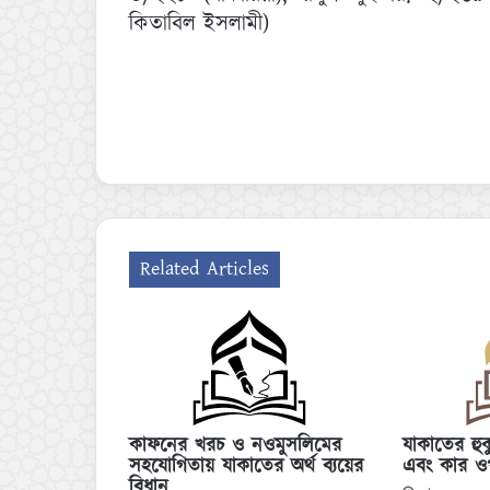
কিতাবিল ইসলামী)
Related Articles
কাফনের খরচ ও নওমুসলিমের
যাকাতের হু
সহযোগিতায় যাকাতের অর্থ ব্যয়ের
এবং কার ও
বিধান