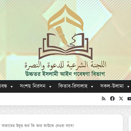
িবন্ধ
সংশয় নিরসন
কিতাব-রিসালাহ
সকল-উলামা
RSS
Faceboo
X
 যাকাতের উদ্বৃত্ত অর্থ কি অন্য কাউকে দেওয়া যাবে?