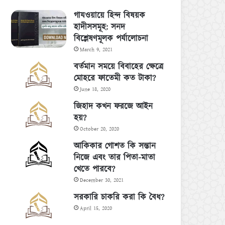
গাযওয়ায়ে হিন্দ বিষয়ক
হাদীসসমূহ: সনদ
বিশ্লেষণমূলক পর্যালোচনা
March 9, 2021
বর্তমান সময়ে বিবাহের ক্ষেত্রে
মোহরে ফাতেমী কত টাকা?
June 18, 2020
জিহাদ কখন ফরজে আইন
হয়?
October 20, 2020
আকিকার গোশত কি সন্তান
নিজে এবং তার পিতা-মাতা
খেতে পারবে?
December 30, 2021
সরকারি চাকরি করা কি বৈধ?
April 15, 2020