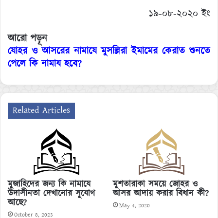
১৯-০৮-২০২০ ইং
আরো পড়ূন
যোহর ও আসরের নামাযে মুসল্লিরা ইমামের কেরাত শুনতে
পেলে কি নামায হবে?
Related Articles
মুজাহিদের জন্য কি নামাযে
মুশতারাকা সময়ে জোহর ও
উদাসীনতা দেখানোর সুযোগ
আসর আদায় করার বিধান কী?
আছে?
May 4, 2020
October 8, 2023