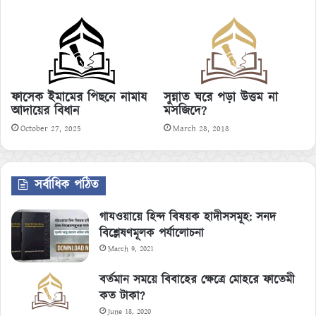
ফাসেক ইমামের পিছনে নামায
সুন্নাত ঘরে পড়া উত্তম না
আদায়ের বিধান
মসজিদে?
October 27, 2025
March 28, 2018
সর্বাধিক পঠিত
গাযওয়ায়ে হিন্দ বিষয়ক হাদীসসমূহ: সনদ
বিশ্লেষণমূলক পর্যালোচনা
March 9, 2021
বর্তমান সময়ে বিবাহের ক্ষেত্রে মোহরে ফাতেমী
কত টাকা?
June 18, 2020