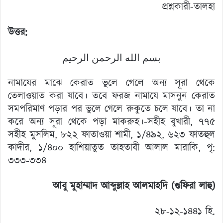
প্রশ্নকারী-তালহা
উত্তর:
بسم الله الرحمن الرحيم
নামাযের মাঝে কেরাত ভুলে গেলে অন্য সূরা থেকে
তেলাওয়াত করা যাবে। তবে ফরজ নামাযে মাসনুন কেরাত
সমপরিমাণ পড়ার পর ভুলে গেলে রুকুতে চলে যাবে। তা না
করে অন্য সূরা থেকে পড়া মাকরুহ।-সহীহ বুখারী, ৭৭৫
সহীহ মুসলিম, ৮২২ ফাতাওয়া শামী, ১/৪৯২, ৬২৩ ফাতহুল
কাদীর, ১/৪০০ হাশিয়াতুত তাহতাবী আলাল মারাকি, পৃ:
৩৩৩-৩৩৪
আবু মুহাম্মাদ আব্দুল্লাহ আলমাহদি (গুফিরা লাহু)
২৮-১২-১৪৪১ হি.