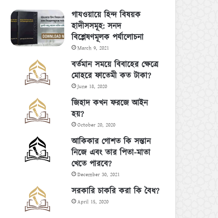
গাযওয়ায়ে হিন্দ বিষয়ক
হাদীসসমূহ: সনদ
বিশ্লেষণমূলক পর্যালোচনা
March 9, 2021
বর্তমান সময়ে বিবাহের ক্ষেত্রে
মোহরে ফাতেমী কত টাকা?
June 18, 2020
জিহাদ কখন ফরজে আইন
হয়?
October 20, 2020
আকিকার গোশত কি সন্তান
নিজে এবং তার পিতা-মাতা
খেতে পারবে?
December 30, 2021
সরকারি চাকরি করা কি বৈধ?
April 15, 2020