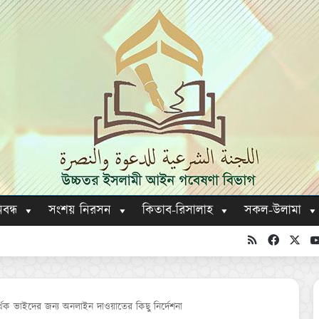
িবন্ধ
সংশয় নিরসন
কিতাব-রিসালাহ
সকল-উলামা
RSS
Faceboo
X
্থক ভাইদের জন্য অনলাইন দাওয়াতের কিছু নির্দেশনা