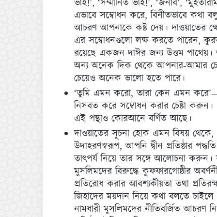
ভাই!’, ‘সম্মানিত ভাই!’, ‘জনাব’, ‘মুহতা
এভাবে সম্বোধন করে, বিনীতভাবে কথা ব
আচরণ আপনাকে কষ্ট দেয়। দাওয়াতের ক্ষে
এর সম্বোধনগুলো লক্ষ করতে পারেন, কুরআ
রয়েছে একজন দাঈর জন্য উত্তম পাথেয়। আ
অন্য অনেক দিক থেকে আপনার-আমার চে
চেয়েও অনেক ভালো হতে পারে।
‘তুমি এমন করো, তারা কেন এমন করে’—এ
নিসবত করে সম্বোধন করার চেষ্টা করু
এই পন্থাও কোরআনে বর্ণিত আছে।
দাওয়াতের সূচনা হোক এমন বিষয় থেকে,
উদাহরণস্বরূপ, আপনি দ্বীন প্রতিষ্ঠার পদ্ধত
তাৎপর্য নিয়ে তার সঙ্গে আলোচনা করুন।
মুসলিমদের বিরুদ্ধে কুফফারগোষ্ঠীর অবর্
প্রতিরোধ করার আবশ্যকীয়তা তথা প্রতিরক
জিহাদের ময়দান নিয়ে কথা বলতে চাইলে শ
নামধারী মুসলিমদের নীতিবর্জিত আচরণ ন