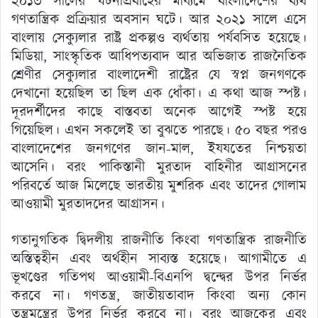
২০১৩ সালের ঘটনাপ্রবাহের মাধ্যমে বাংলাদেশের ব্যর্থ
গণতান্ত্রিক প্রক্রিয়ার অবসান ঘটে। আর ২০২১ সালে এসে
বাংলায় সেক্যুলার রাষ্ট্র প্রকল্পও ব্যর্থতায় পর্যবসিত হয়েছে।
মিডিয়া, সাংস্কৃতিক আধিপত্যবাদ আর অভিজাত রাজনৈতিক
শ্রেণীর সেক্যুলার বাংলাদেশী রাষ্ট্রের যে স্বপ্ন জনগণকে
দেখানো হয়েছিল তা ছিল এক ধোঁকা। এ কথা আজ স্পষ্ট।
দূরদর্শীদের কাছে বাস্তবতা অনেক আগেই স্পষ্ট হয়ে
গিয়েছিল। এখন সকলেই তা বুঝতে পারছে। ৫০ বছর পরও
বাংলাদেশের জনগণের জান-মাল, ইযযতের নিশ্চয়তা
আসেনি। বরং পাকিস্তানী মুরতাদ বাহিনীর আগ্রাসনের
পরিবর্তে আজ মিলেছে ভারতীয় মুশরিক এবং তাদের গোলাম
আওয়ামী মুরতাদদের আগ্রাসন।
গতানুগতিক দ্বিদলীয় রাজনীতি কিংবা গণতান্ত্রিক রাজনীতি
অস্তিত্বহীন এবং অর্থহীন সাব্যস্ত হয়েছে। আগামীতে এ
ভূখণ্ডের গতিপথ আওয়ামী-বিএনপি দ্বন্দ্বের উপর নির্ভর
করবে না। গণতন্ত্র, জাতীয়তাবাদ কিংবা অন্য কোন
তন্ত্রমন্ত্রের উপর নির্ভর করবে না। বরং আজকের এবং