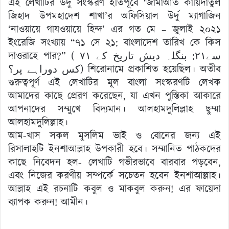
এই লেখাটির উর্দু সংস্করণ ইতিপূর্বে ‘জামাআত কায়িদাতুল
জিহাদ উপমহাদেশ শাখা’র অফিসিয়াল উর্দু ম্যাগাজিন
‘নাওয়ায়ে গাযওয়ায়ে হিন্দ’ এর গত মে – জুলাই ২০২১
ইংরেজি সংখ্যায় “৭১ সে ২১: বাংলাদেশ তারিখ কে কিস
দাওরাহে পার?” ( ۷۱ سے۲۱: بنگلہ دیش تاریخ کے
کس دوراہے پر؟) শিরোনামে প্রকাশিত হয়েছিল। অতীব
গুরুত্বপূর্ণ এই লেখাটির মূল বাংলা সংস্করণটি লেখক
আমাদের কাছে প্রেরণ করেছেন, যা এখন পুস্তিকা আকারে
আপনাদের সম্মুখে বিদ্যমান। আলহামদুলিল্লাহ ছুম্মা
আলহামদুলিল্লাহ।
আম-খাস সকল মুসলিম ভাই ও বোনের জন্য এই
রিসালাহটি ইনশাআল্লাহ উপকারী হবে। সম্মানিত পাঠকদের
কাছে নিবেদন হল- লেখাটি গভীরভাবে বারবার পড়বেন,
এবং নিজের করণীয় সম্পর্কে সচেতন হবেন ইনশাআল্লাহ।
আল্লাহ এই রচনাটি কবুল ও মাকবুল করুন! এর ফায়েদা
ব্যাপক করুন! আমীন।