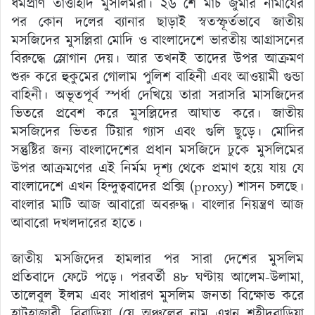
ধর্মপ্রাণ তাওহিদি মুসলিমরা। ২৬ শে মার্চ জুমার নামাযের
পর কোন দলের ব্যানার ছাড়াই স্বতস্ফূর্তভাবে জাতীয়
মসজিদের মুসল্লিরা মোদি ও বাংলাদেশে ভারতীয় আগ্রাসনের
বিরুদ্ধে স্লোগান দেয়। আর তখনই তাদের উপর আক্রমণ
শুরু করে হুকুমের গোলাম পুলিশ বাহিনী এবং আওয়ামী গুন্ডা
বাহিনী। অভূতপূর্ব স্পর্ধা দেখিয়ে তারা সরাসরি মাসজিদের
ভিতরে প্রবেশ করে মুসল্লিদের আঘাত করে। জাতীয়
মসজিদের ভিতর টিয়ার গ্যাস এবং গুলি ছুড়ে। মোদির
সন্তুষ্টির জন্য বাংলাদেশের প্রধান মসজিদে ঢুকে মুসলিমের
উপর আক্রমণের এই নির্মম দৃশ্য থেকে প্রমাণ হয়ে যায় যে
বাংলাদেশে এখন হিন্দুত্ববাদের প্রক্সি (proxy) শাসন চলছে।
বাংলার মাটি আজ আবারো অবরুদ্ধ। বাংলার নিয়ন্ত্রণ আজ
আবারো দখলদারের হাতে।
জাতীয় মসজিদের হামলার পর সারা দেশের মুসলিম
প্রতিবাদে ফেটে পড়ে। পরবর্তী ৪৮ ঘণ্টায় আলেম-উলামা,
তালেবুল ইলম এবং সাধারণ মুসলিম জনতা বিক্ষোভ করে
হাটহাজারী, বিবাড়িয়া (যে অঞ্চলের নাম এখন শহীদবাড়িয়া