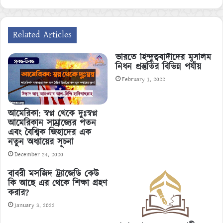
Related Articles
ভারতে হিন্দুত্ববাদীদের মুসলিম
নিধন প্রস্তুতির বিভিন্ন পর্যায়
February 1, 2022
আমেরিকা: স্বপ্ন থেকে দুঃস্বপ্ন
আমেরিকান সাম্রাজ্যের পতন
এবং বৈশ্বিক জিহাদের এক
নতুন অধ্যায়ের সূচনা
December 24, 2020
বাবরী মসজিদ ট্র্যাজেডি কেউ
কি আছে এর থেকে শিক্ষা গ্রহণ
করার?
January 3, 2022