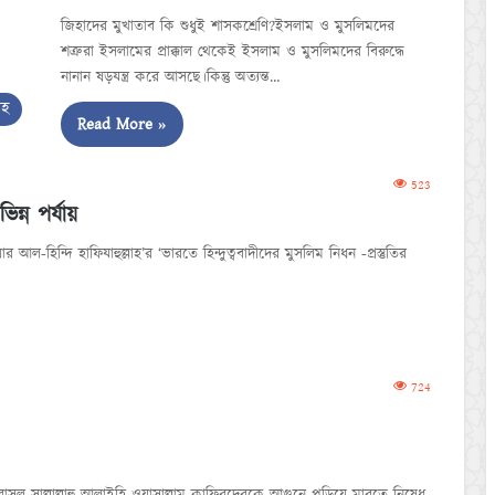
জিহাদের মুখাতাব কি শুধুই শাসকশ্রেণি?ইসলাম ও মুসলিমদের
শত্রুরা ইসলামের প্রাক্কাল থেকেই ইসলাম ও মুসলিমদের বিরুদ্ধে
নানান ষড়যন্ত্র করে আসছে।কিন্তু অত্যন্ত…
াহ
Read More »
523
িন্ন পর্যায়
-হিন্দি হাফিযাহুল্লাহ’র ‘ভারতে হিন্দুত্ববাদীদের মুসলিম নিধন -প্রস্তুতির
724