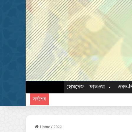
হোমপেজ
ফাতওয়া
প্রবন্ধ-ন
সর্বশেষ
Home
/
2022