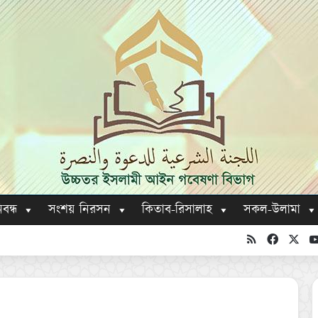
িবন্ধ
সংশয় নিরসন
কিতাব-রিসালাহ
সকল-উলামা
RSS
Faceboo
X