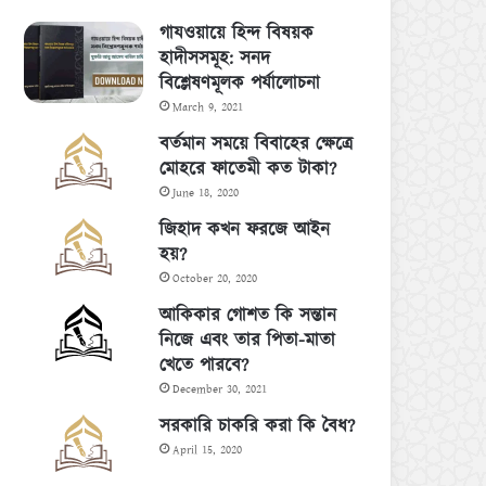
গাযওয়ায়ে হিন্দ বিষয়ক
হাদীসসমূহ: সনদ
বিশ্লেষণমূলক পর্যালোচনা
March 9, 2021
বর্তমান সময়ে বিবাহের ক্ষেত্রে
মোহরে ফাতেমী কত টাকা?
June 18, 2020
জিহাদ কখন ফরজে আইন
হয়?
October 20, 2020
আকিকার গোশত কি সন্তান
নিজে এবং তার পিতা-মাতা
খেতে পারবে?
December 30, 2021
সরকারি চাকরি করা কি বৈধ?
April 15, 2020