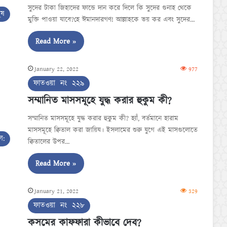
সুদের টাকা জিহাদের ফান্ডে দান করে দিলে কি সুদের গুনাহ থেকে
ুষ
মুক্তি পাওয়া যাবে?হে ঈমানদারগণ! আল্লাহকে ভয় কর এবং সুদের…
Read More »
January 22, 2022
977
ফাতওয়া নং ২২৯
সম্মানিত মাসসমূহে যুদ্ধ করার হুকুম কী?
সম্মানিত মাসসমূহে যুদ্ধ করার হুকুম কী? হ্যাঁ, বর্তমানে হারাম
মাসসমূহে ক্বিতাল করা জায়িয। ইসলামের শুরু যুগে এই মাসগুলোতে
ল:
ক্বিতালের উপর…
Read More »
January 21, 2022
329
ফাতওয়া নং ২২৮
কসমের কাফফারা কীভাবে দেব?