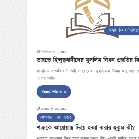
জিহাদ ফি সাবিলিল্ল
February 1, 2022
ভারতে হিন্দুত্ববাদীদের মুসলিম নিধন প্রস্তুতির বিভ
সম্মানিত তাওহীদবাদী ভাই ও বোনেরা! মুহতারাম উস্তাদ আবু আনোয়ার আল
বিভিন্ন পর্যায়’
Read More »
January 25, 2022
ফাতওয়া নং ২৩২
শত্রুকে আগ্নেয়াস্ত্র দিয়ে হত্যা করার হুকুম কী?