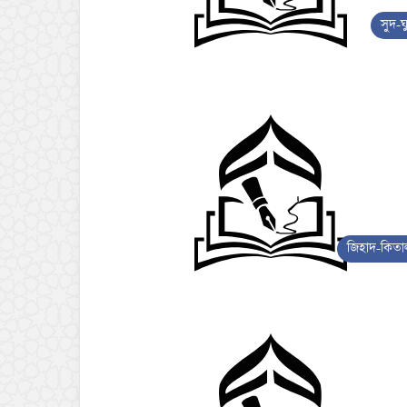
সুদ-ঘ
জিহাদ-কিতা