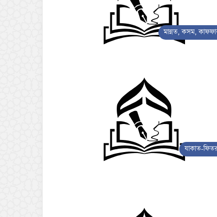
মান্নত, কসম, কাফফা
যাকাত-ফিতর