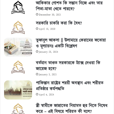
আকিকার গোশত কি সন্তান নিজে এবং তার
পিতা-মাতা খেতে পারবে?
December 30, 2021
সরকারি চাকরি করা কি বৈধ?
April 15, 2020
তুফানুল আকসা || উলামায়ে কেরামের ফতোয়া
ও মূল্যায়নঃ একটি বিশ্লেষণ
January 25, 2024
বর্তমান তাগুত সরকারকে ট্যাক্স দেওয়া কি
জায়েজ হবে?
January 3, 2021
পাকিস্তান রাষ্ট্রের শরয়ী অবস্থান এবং শরীয়ত
প্রতিষ্ঠার কর্মপদ্ধতি
April 6, 2024
স্ত্রী স্বামীকে জান্নাতের নিয়ামত হুর নিতে নিষেধ
করে – এই বিষয়ে শরিয়ত কী বলে?