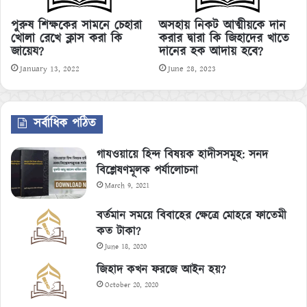
পুরুষ শিক্ষকের সামনে চেহারা
অসহায় নিকট আত্মীয়কে দান
খোলা রেখে ক্লাস করা কি
করার দ্বারা কি জিহাদের খাতে
জায়েয?
দানের হক আদায় হবে?
January 13, 2022
June 28, 2023
সর্বাধিক পঠিত
গাযওয়ায়ে হিন্দ বিষয়ক হাদীসসমূহ: সনদ
বিশ্লেষণমূলক পর্যালোচনা
March 9, 2021
বর্তমান সময়ে বিবাহের ক্ষেত্রে মোহরে ফাতেমী
কত টাকা?
June 18, 2020
জিহাদ কখন ফরজে আইন হয়?
October 20, 2020