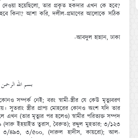
য়েকে দেওয়া হয়েছিলো, তার প্রকৃত হকদার এখন কে হবে?
ূক্ত হবে কিনা? আশা করি, দলীল-প্রমাণের আলোকে সঠিক
-আবদুল হান্নান, ঢাকা
بسم الله الرحمن 
নও সম্পর্ক নেই; বরং স্বামী-স্ত্রীর যে কেউ মৃত্যুবরণ
য়ে যায়। সুতরাং স্ত্রীর প্রাপ্য মোহরের কোনও অংশ যদি তার
 এখন (তার ‍মৃত্যুর পর হলেও) স্বামীর পরিত্যক্ত সম্পদ
(দারু ইহয়াইত তুরাস, বৈরুত); রদ্দুল মুহতার: ৩/১২৩
ে: ৩/৪৯৩, ৩/৫০০, (দারুল হাদীস, কায়রো); আল-