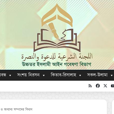
িবন্ধ
সংশয় নিরসন
কিতাব-রিসালাহ
সকল-উলামা
RSS
Faceboo
X
র ও অন্যান্য সম্পদের বিধান