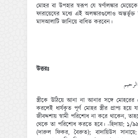
মোহর বা উপহার স্বরূপ যে স্বর্ণালঙ্কার মে
ফারায়েযের মধ্যে এই অলঙ্কারগুলোও অন্তর্ভ
মাসআলাটি জানিয়ে বাধিত করবেন।
উত্তরঃ
الرحيم
স্ত্রীকে উঠিয়ে আনা না আনার সঙ্গে মোহরের কো
করলেই ধার্যকৃত পূর্ণ মোহর স্ত্রীর প্রাপ্য হ
জীবদ্দশায় স্বামী পরিশোধ না করে থাকেন, তাহলে
থেকে তা পরিশোধ করতে হবে। -হিদায়া: ১/৯৯ 
(দারুল ফিকর, বৈরুত); বাদায়িউস সানায়