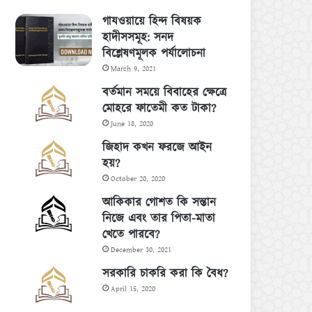
গাযওয়ায়ে হিন্দ বিষয়ক
হাদীসসমূহ: সনদ
বিশ্লেষণমূলক পর্যালোচনা
March 9, 2021
বর্তমান সময়ে বিবাহের ক্ষেত্রে
মোহরে ফাতেমী কত টাকা?
June 18, 2020
জিহাদ কখন ফরজে আইন
হয়?
October 20, 2020
আকিকার গোশত কি সন্তান
নিজে এবং তার পিতা-মাতা
খেতে পারবে?
December 30, 2021
সরকারি চাকরি করা কি বৈধ?
April 15, 2020