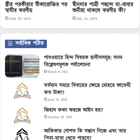
স্ত্রীর পরকীয়ার স্বীকারোক্তির পর
দ্বীনদার পাত্রী পছন্দে মা–বাবার
স্বামীর করণীয়
অনীহা থাকলে করণীয় কী?
June 30, 2026
July 26, 2025
সর্বাধিক পঠিত
গাযওয়ায়ে হিন্দ বিষয়ক হাদীসসমূহ: সনদ
বিশ্লেষণমূলক পর্যালোচনা
March 9, 2021
বর্তমান সময়ে বিবাহের ক্ষেত্রে মোহরে ফাতেমী
কত টাকা?
June 18, 2020
জিহাদ কখন ফরজে আইন হয়?
October 20, 2020
আকিকার গোশত কি সন্তান নিজে এবং তার
পিতা-মাতা খেতে পারবে?