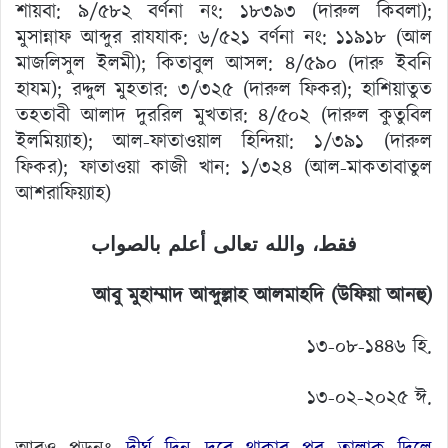
শায়বা: ৯/৫৮২ বর্ণনা নং: ১৮৩৯৩ (দারুল কিবলা);
মুসান্নাফ আব্দুর রাযযাক: ৬/৫২১ বর্ণনা নং: ১১৯১৮ (আল
মাজলিসুল ইলমী); কিতাবুল আসল: ৪/৫৯০ (দারু ইবনি
হাযম); রদ্দুল মুহতার: ৩/৩২৫ (দারুল ফিকর); হাশিয়াতুত
তহতাবী আলাদ দুররিল মুখতার: ৪/৫০২ (দারুল কুতুবিল
ইলমিয়্যাহ); আল-ফাতাওয়াল হিন্দিয়া: ১/৩৯১ (দারুল
ফিকর); ফাতাওয়া কাজী খান: ১/৩২৪ (আল-মাকতাবাতুল
আশরাফিয়্যাহ)
فقط، والله تعالى أعلم بالصواب
আবু মুহাম্মাদ আব্দুল্লাহ আলমাহদি (উফিয়া আনহু)
১৩-০৮-১৪৪৬ হি.
১৩-০২-২০২৫ ঈ.