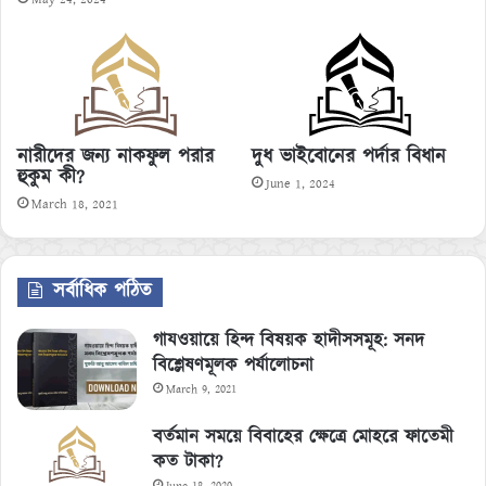
নারীদের জন্য নাকফুল পরার
দুধ ভাইবোনের পর্দার বিধান
হুকুম কী?
June 1, 2024
March 18, 2021
সর্বাধিক পঠিত
গাযওয়ায়ে হিন্দ বিষয়ক হাদীসসমূহ: সনদ
বিশ্লেষণমূলক পর্যালোচনা
March 9, 2021
বর্তমান সময়ে বিবাহের ক্ষেত্রে মোহরে ফাতেমী
কত টাকা?