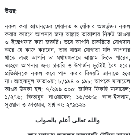
উত্তর:
নকল করা আমানতের খেয়ানত ও ধোঁকার অন্তর্ভুক্ত। নকল
করার কারণে আপনার জন্য আল্লাহ তাআলার নিকট তাওবা
ও ইস্তেগফার করা জরুরি। তবে আপনি চাকরিতে যোগদান
করে যে কাজ করবেন, তার বাস্তব যোগ্যতা যদি আপনার
থাকে এবং আপনি তা যথাযথভাবে আঞ্জাম দিতে পারেন,
তাহলে আপনার জন্য চাকরি ও উপার্জন দুটোই বৈধ হবে।
প্রতিষ্ঠানকে নকল করে পাস করার বিষয়টি জানাতে হবে
না।-আহসানুল ফাতাওয়া: ৮/১৯৪ ও ১৯৮; আপকে মাসায়েল
আওর উনকা হল: ৭/২৯৯-৩০০; জাদিদ ফিকহি মাসায়েল:
১/২৭৬; কিতাবুন নাওয়াযেল: ১৬/৩৮৬; আল-ইসলাম,
সুওয়াল ও জাওয়াব, প্রশ্ন নং: ২৭৯১২৯
والله تعالى أعلم بالصواب