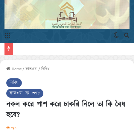
Menu
Switch 
এখ
Home
/
ফাতওয়া
/
বিবিধ
বিবিধ
ফাতওয়া নং ৩৭৮
নকল করে পাশ করে চাকরি নিলে তা কি বৈধ
হবে?
296