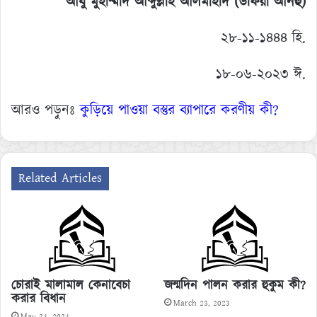
আবু মুহাম্মাদ আব্দুল্লাহ আলমাহদি (উফিয়া আনহু)
২৮-১১-১৪৪৪ হি.
১৮-০৬-২০২৩ ঈ.
আরও পড়ুনঃ
কুড়িয়ে পাওয়া বস্তুর ব্যাপারে করণীয় কী?
Related Articles
চোরাই মালামাল কেনাবেচা
জন্মদিন পালন করার হুকুম কী?
করার বিধান
March 23, 2023
May 24, 2024