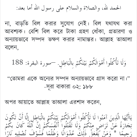
الحمد لله، والصلاة والسلام على رسول الله أما بعد:
না, বাড়তি বিল করার সুযোগ নেই। বিল যথাযথ করা
আবশ্যক। বেশি বিল করে টাকা গ্রহণ ধোঁকা, প্রতারণা ও
অন্যায়ভাবে সম্পদ ভক্ষণ করার নামান্তর। আল্লাহ তাআলা
বলেন,
وَلَا تَأْكُلُوا أَمْوَالَكُمْ بَيْنَكُمْ بِالْبَاطِلِ. –سورة البقرة: 188
“তোমরা একে অন্যের সম্পদ অন্যায়ভাবে গ্রাস করো না।”
-সূরা বাকারা ০২: ১৮৮
অপর আয়াতে আল্লাহ তাআলা এরশাদ করেন,
يَاأَيُّهَا الَّذِينَ آمَنُوا لَا تَأْكُلُوا أَمْوَالَكُمْ بَيْنَكُمْ بِالْبَاطِلِ إِلَّا أَنْ تَكُونَ
تِجَارَةً عَنْ تَرَاضٍ مِنْكُمْ وَلَا تَقْتُلُوا أَنْفُسَكُمْ إِنَّ اللَّهَ كَانَ بِكُمْ
رَحِيمًا * وَمَنْ يَفْعَلْ ذَلِكَ عُدْوَانًا وَظُلْمًا فَسَوْفَ نُصْلِيهِ نَارًا