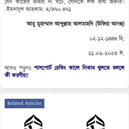
যেন কাজের ব্যত্যয় না ঘটে, সেদিকে লক্ষ রাখা জরুরি।
-ইমদাদুল আহকাম: ৪/৪৭০-৪৭১
আবু
মুহাম্মাদ
আব্দুল্লাহ
আলমাহদি
(
উফিয়া
আনহু
)
০২-১২-১৪৪৪ হি.
২১-০৬-২০২৩ ঈ.
আরও পড়ুনঃ
পাসপোর্ট চেকিং কালে নিকাব খুলতে বললে
কী করণীয়?
Related Articles