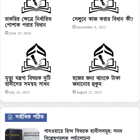
চাকরির ক্ষেত্রে নির্ধারিত
সেলুনে কাজ করার বিধান কী?
পোশাক পরার বিধান
November 5, 2022
June 25, 2026
মৃত্যু যন্ত্রণা বিষয়ক দুটি
হজের জন্য ব্যাংকে টাকা
হাদীসের সমন্বয় সাধন
জমানোর হুকুম
July 26, 2023
August 22, 2023
সর্বাধিক পঠিত
গাযওয়ায়ে হিন্দ বিষয়ক হাদীসসমূহ: সনদ
বিশ্লেষণমূলক পর্যালোচনা