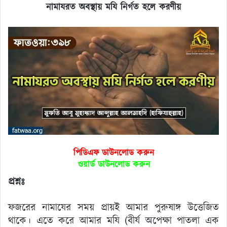
নামাযরত অবস্থায় মযি নির্গত হলে করণীয়
পিডিএফ ডাউনলোড করুন
ওয়ার্ড ডাউনলোড করুন
প্রশ্নঃ
ফজরের নামাযের সময় প্রায়ই আমার পুরুষাঙ্গ উত্তেজিত
থাকে। এতে করে আমার মযি (বীর্য অপেক্ষা পাতলা এক