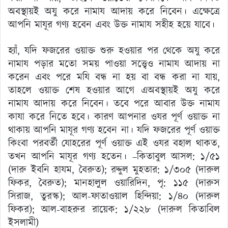
অবস্থায়ই অযু করে নামায আদায় করে নিবেন। এক্ষেত্রে
আপনি মাযূর গণ্য হবেন এবং উক্ত নামায সহীহ হয়ে যাবে।
হ্যাঁ, যদি ফজরের ওয়াক্ত শুরু হওয়ার পর থেকে অযু করে
নামায পড়ার মতো সময় পাওয়া সত্ত্বেও নামায আদায় না
করেন এবং পরে মযি বন্ধ না হয় বা বন্ধ করা না যায়,
তাহলে ওয়াক্ত শেষ হওয়ার আগে এঅবস্থায়ই অযু করে
নামায আদায় করে নিবেন। তবে পরে আবার উক্ত নামায
কাযা করে নিতে হবে। কারণ আপনার ওযর পূর্ণ ওয়াক্ত না
থাকায় আপনি মাযূর গণ্য হবেন না। যদি ফজরের পূর্ণ ওয়াক্ত
কিংবা পরবর্তী যোহরের পূর্ণ ওয়াক্ত এই ওযর বহাল থাকত,
তখন আপনি মাযূর গণ্য হতেন। –কিতাবুল আসল: ১/৫১
(দারু ইবনি হাযম, বৈরুত); রদ্দুল মুহতার: ১/৩০৫ (দারুল
ফিকর, বৈরুত); মানহালুল ওয়ারিদিন, পৃ: ১১৫ (দারুস
সিরাজ, তুরস্ক); আল-ফাতাওয়াল হিন্দিয়া: ১/৪০ (দারুল
ফিকর); আল-বাহরুর রায়েক: ১/২২৮ (দারুল কিতাবিল
ইসলামী)