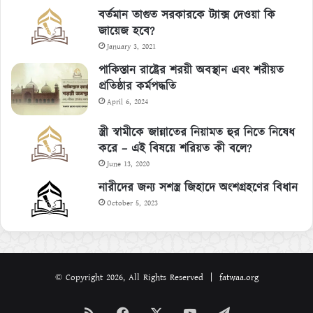
বর্তমান তাগুত সরকারকে ট্যাক্স দেওয়া কি
জায়েজ হবে?
January 3, 2021
পাকিস্তান রাষ্ট্রের শরয়ী অবস্থান এবং শরীয়ত
প্রতিষ্ঠার কর্মপদ্ধতি
April 6, 2024
স্ত্রী স্বামীকে জান্নাতের নিয়ামত হুর নিতে নিষেধ
করে – এই বিষয়ে শরিয়ত কী বলে?
June 13, 2020
নারীদের জন্য সশস্ত্র জিহাদে অংশগ্রহণের বিধান
October 5, 2023
© Copyright 2026, All Rights Reserved | fatwaa.org
RSS
Facebook
X
YouTube
Telegram