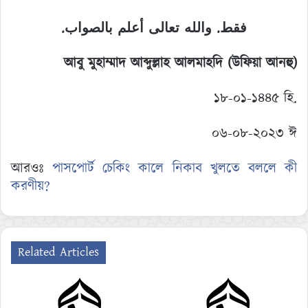
.
فقط. والله تعالى أعلم بالصواب
আবু মুহাম্মাদ আব্দুল্লাহ আলমাহদি (উফিয়া আনহু)
১৮-০১-১৪৪৫ হি.
০৬-০৮-২০২৩ ঈ
আরওঃ
পাসপোর্ট চেকিং কালে নিকাব খুলতে বললে কী
করণীয়?
Related Articles