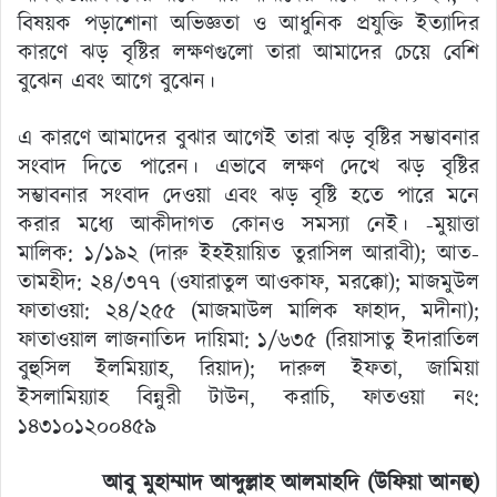
বিষয়ক পড়াশোনা অভিজ্ঞতা ও আধুনিক প্রযুক্তি ইত্যাদির
কারণে ঝড় বৃষ্টির লক্ষণগুলো তারা আমাদের চেয়ে বেশি
বুঝেন এবং আগে বুঝেন।
এ কারণে আমাদের বুঝার আগেই তারা ঝড় বৃষ্টির সম্ভাবনার
সংবাদ দিতে পারেন। এভাবে লক্ষণ দেখে ঝড় বৃষ্টির
সম্ভাবনার সংবাদ দেওয়া এবং ঝড় বৃষ্টি হতে পারে মনে
করার মধ্যে আকীদাগত কোনও সমস্যা নেই। -মুয়াত্তা
মালিক: ১/১৯২ (দারু ইহইয়ায়িত তুরাসিল আরাবী); আত-
তামহীদ: ২৪/৩৭৭ (ওযারাতুল আওকাফ, মরক্কো); মাজমুউল
ফাতাওয়া: ২৪/২৫৫ (মাজমাউল মালিক ফাহাদ, মদীনা);
ফাতাওয়াল লাজনাতিদ দায়িমা: ১/৬৩৫ (রিয়াসাতু ইদারাতিল
বুহুসিল ইলমিয়্যাহ, রিয়াদ); দারুল ইফতা, জামিয়া
ইসলামিয়্যাহ বিন্নুরী টাউন, করাচি, ফাতওয়া নং:
১৪৩১০১২০০৪৫৯
আবু মুহাম্মাদ আব্দুল্লাহ আলমাহদি (উফিয়া আনহু)