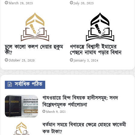
July 20, 2023
March 29, 2023
চুলে কালো কলপ দেয়ার হুকুম
গণতন্ত্রে বিশ্বাসী ইমামের
কী?
পেছনে নামায পড়ার বিধান
October 25, 2020
January 3, 2024
সর্বাধিক পঠিত
গাযওয়ায়ে হিন্দ বিষয়ক হাদীসসমূহ: সনদ
বিশ্লেষণমূলক পর্যালোচনা
March 9, 2021
বর্তমান সময়ে বিবাহের ক্ষেত্রে মোহরে ফাতেমী
কত টাকা?