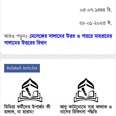
০৫-০৭-১৪৪৪ হি.
২৮-০১-২০২৩ ঈ.
আরও পড়ুনঃ
মেসেজের সালামের উত্তর ও গায়রে মাহরামের
সালামের উত্তরের বিধান
Related Articles
জাদু কাটানোতে সূরা ফালাক ও
মিডিয়া কর্মীদের উপার্জন কী
নাসের চিকিৎসা পদ্ধতি
হালাল, না হারাম?