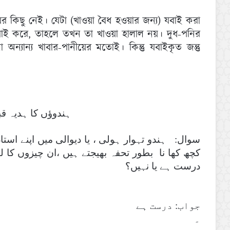
র কিছু নেই। যেটা (খাওয়া বৈধ হওয়ার জন্য) যবাই করা
 যবাই করে, তাহলে তখন তা খাওয়া হালাল নয়। দুধ-পনির
ন্যান্য খাবার-পানীয়ের মতোই। কিন্তু যবাইকৃত জন্তু
ہندوؤں کا ہديہ ق
سوال: ہندو تہوار ہولی ، يا ديوالی ميں اپنے استاذ 
کچھ کھا نا بطور تحفہ بھيجتے ہيں ،ان چيزوں کا لين
درست ہے يا نہيں؟
جواب: درست ہے
۔