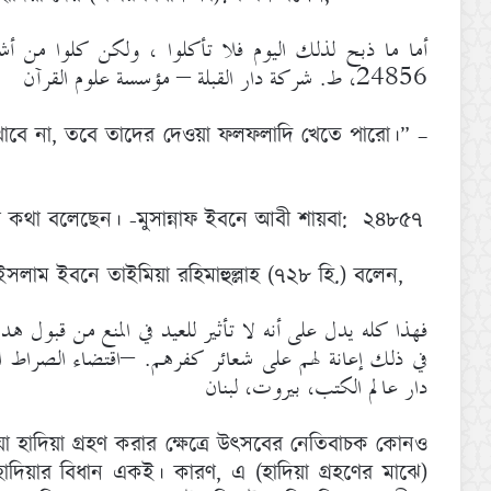
أما ما ذبح لذلك اليوم فلا تأكلوا ، ولكن كلوا من :
24856، ط. شركة دار القبلة – مؤسسة علوم القرآن
খাবে না, তবে তাদের দেওয়া ফলফলাদি খেতে পারো।” –
ূপ কথা বলেছেন। -মুসান্নাফ ইবনে আবী শায়বা: ২৪৮৫৭
সলাম ইবনে তাইমিয়া রহিমাহুল্লাহ (৭২৮ হি.) বলেন,
فهذا كله يدل على أنه لا تأثير للعيد في المنع من قبول ه
دار عالم الكتب، بيروت، لبنان
া হাদিয়া গ্রহণ করার ক্ষেত্রে উৎসবের নেতিবাচক কোনও
দিয়ার বিধান একই। কারণ, এ (হাদিয়া গ্রহণের মাঝে)