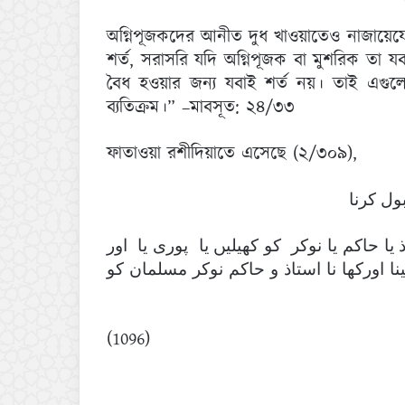
অগ্নিপূজকদের আনীত দুধ খাওয়াতেও নাজায়েযে
শর্ত, সরাসরি যদি অগ্নিপূজক বা মুশরিক তা
বৈধ হওয়ার জন্য যবাই শর্ত নয়। তাই এগুলো অ
ব্যতিক্রম।” –মাবসূত: ২৪/৩৩
ফাতাওয়া রশীদিয়াতে এসেছে (২/৩০৯),
بول کرنا
يا حاکم يا نوکر کو کھيليں يا پوری يا اور
ا اورکھا نا استاذ و حاکم نوکر مسلمان کو
(1096)