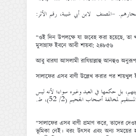
أشجارهم. -المصنف لابن أبي شيبة، رقم الأثر
“ওই দিন উপলক্ষে যা জবেহ করা হয়েছে, তা 
মুসান্নাফ ইবনে আবী শায়বা: ২৪৮৫৬
আবু বারযা আসলামী রাযিয়াল্লাহু আনহুও অনুর
সালাফের এসব বাণী উল্লেখ করার পর শায়খুল ই
ديتهم، بل حكمها في العيد وغيره سواء؛ لأنه ليس
في ذلك إعانة لهم على شعائر كفرهم. –اقتضاء الصراط المستقيم لمخالفة أصحاب الجحيم (2/ 52)، ط.
“সালাফের এসব বাণী প্রমাণ করে, তাদের দেওয়
ভূমিকা নেই। বরং উৎসব এবং অন্য সময়ের হা