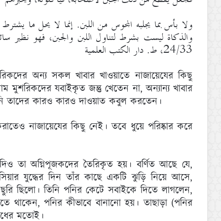
ولا بأس بما يجلبه المجوس من اللبن. إنما لا يحل ما يشترط،
والذكاة ليست بشرط لتناول اللبن والجبن، فهو نظير سائ
24/33، ط. دار الكتب العلمية
ুশরিকদের অন্য সকল খাবার খাওয়াতে নাজায়েযের কিছু
্লাম মুশরিকদের যবাইকৃত জন্তু খেতেন না, অন্যান্য খাবার
তিনি তাদের কারও কারও দাওয়াত কবুল করতেন।
 করাতেও নাজায়েযের কিছু নেই। তবে ধুয়ে পরিষ্কার করে
িও তা অগ্নিপূজকদের তৈরিকৃত হয়। বর্ণিত আছে যে,
সিয়ার যুদ্ধের দিন তাঁর কাছে একটি ঝুড়ি নিয়ে আসে,
ি ছুরি ছিলো। তিনি পনির কেটে সবাইকে দিতে লাগলেন,
তে থাকেন, পনির কীভাবে বানানো হয়। তাছাড়া (পনির
ুধের মতোই।