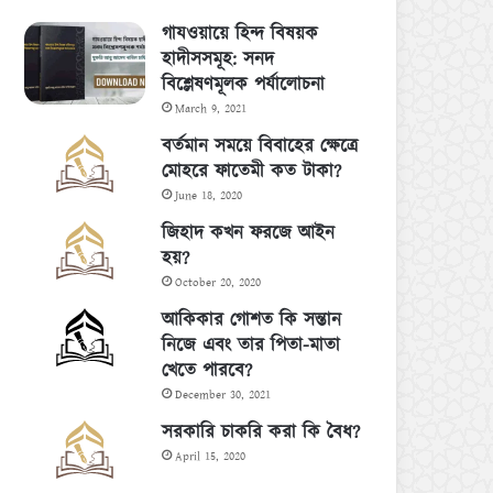
গাযওয়ায়ে হিন্দ বিষয়ক
হাদীসসমূহ: সনদ
বিশ্লেষণমূলক পর্যালোচনা
March 9, 2021
বর্তমান সময়ে বিবাহের ক্ষেত্রে
মোহরে ফাতেমী কত টাকা?
June 18, 2020
জিহাদ কখন ফরজে আইন
হয়?
October 20, 2020
আকিকার গোশত কি সন্তান
নিজে এবং তার পিতা-মাতা
খেতে পারবে?
December 30, 2021
সরকারি চাকরি করা কি বৈধ?
April 15, 2020