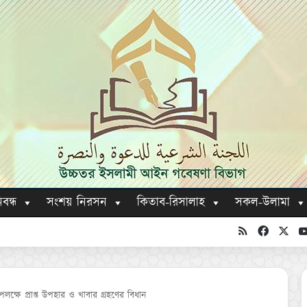
িবন্ধ
সংশয় নিরসন
কিতাব-রিসালাহ
সকল-উলামা
RSS
Faceboo
X
লক্ষে প্রাপ্ত উপহার ও খাবার গ্রহণের বিধান