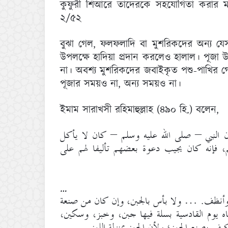
কুফুরী শিআরে তাদেরকে সহযোগিতা করার মতো
২/৫২
বুঝা গেল, ফলফলাদি বা মুশরিকদের অন্য যে
উপলক্ষে হাদিয়া প্রদান করলেও হালাল। পূজা 
না। অবশ্য মুশরিকদের জবাইকৃত পশু-পাখির গ
পূজার সময়ও না, অন্য সময়ও না।
ইমাম সারাখসী রহিমাহুল্লাহ (৪৯০ হি.) বলেন,
ن النبي – صلى الله عليه وسلم – كان لا يأكل
فإنه كان يجيب دعوة بعضهم تأليفا لهم على
…
، وأنظف. … ولا بأس بالجبن، وإن كان من صنعة
تاه يوم القادسية بسلة فيها جبن، وخبز، وسكين
ف يصنع الجبن؛ ولأن الجبن بمنزلة اللبن