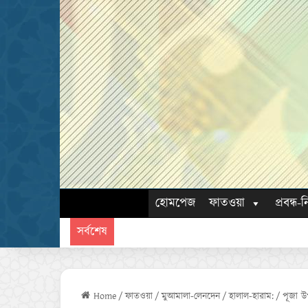
হোমপেজ
ফাতওয়া
প্রবন্ধ-ন
সর্বশেষ
Home
/
ফাতওয়া
/
মুআমালা-লেনদেন
/
হালাল-হারাম:
/
পূজা উপ