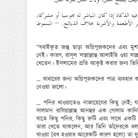
 فيه الذكاة إذا كان المباشر له مجوسيا أو مشركا
ر الأطعمة والأشربة بخلاف الذبائح. – المبسوط
“যবাইকৃত জন্তু ছাড়া অগ্নিপূজকদের এবং ম
নেই। কারণ, রাসূল সাল্লাল্লাহু আলাইহি ওয়া সাল
খেতেন। ইসলামের প্রতি আকৃষ্ট করার জন্য 
… খাবারের জন্য অগ্নিপূজকদের পাত্র ব্যবহার
নেওয়া ভালো।
… পনির খাওয়াতেও নাজায়েযের কিছু নেই; যদ
সালমান রাযিয়াল্লাহু আনহুর এক গোলাম কাদি
যাতে কিছু পনির, কিছু রুটি এবং সাথে একট
তারা খেতে থাকলেন, আর তিনি তাঁদেরকে বল
খাওয়া বৈধ হওয়ার আরেকটি কারণ হলো) তা দ