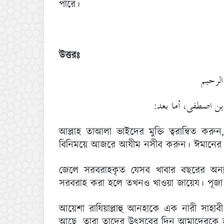
পারে।
উত্তরঃ
الرحيم
لذين اصطفى، أما بعد
আল্লাহ তাআলা ভাইদের মুক্তি ত্বরান্বিত ক
বিনিময়ে আজরে আযীম নসীব করুন। ঈমানের 
জেলে সরবরাহকৃত যেসব খাবার বছরের অন্যা
সরবরাহ করা হলে তখনও খাওয়া জায়েয। পূজা 
আয়েশা রাযিয়াল্লাহু আনহাকে এক নারী সাহাবী
আছে, তারা তাদের উৎসবের দিন আমাদেরকে হা