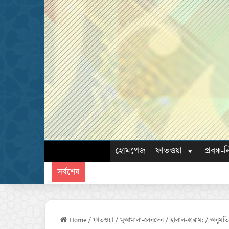
হোমপেজ
ফাতওয়া
প্রবন্ধ-ন
সর্বশেষ
Home
/
ফাতওয়া
/
মুআমালা-লেনদেন
/
হালাল-হারাম:
/
অনুমতি