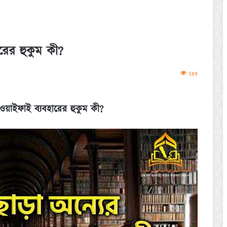
রের হুকুম কী?
389
ওয়াইফাই ব্যবহারের হুকুম কী?