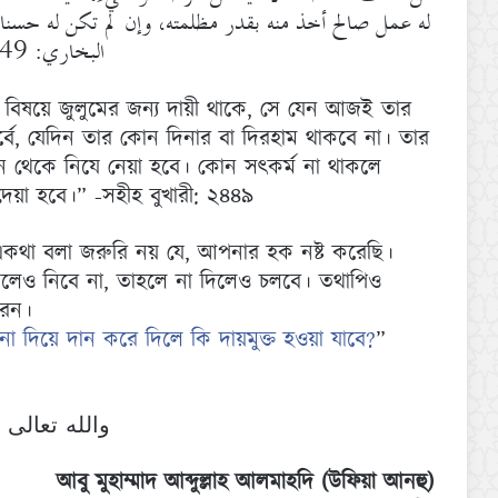
له عمل صالح أخذ منه بقدر مظلمته، وإن لم تكن له ح
البخاري: 2449)
 কোন বিষয়ে জুলুমের জন্য দায়ী থাকে, সে যেন আজই তার
্বে, যেদিন তার কোন দিনার বা দিরহাম থাকবে না। তার
ন থেকে নিযে নেয়া হবে। কোন সৎকর্ম না থাকলে
দেয়া হবে।” -সহীহ বুখারী: ২৪৪৯
একথা বলা জরুরি নয় যে, আপনার হক নষ্ট করেছি।
ানলেও নিবে না, তাহলে না দিলেও চলবে। তথাপিও
রেন।
 না দিয়ে দান করে দিলে কি দায়মুক্ত হওয়া যাবে?
”
والله تعالى 
আবু মুহাম্মাদ আব্দুল্লাহ আলমাহদি (উফিয়া আনহু)