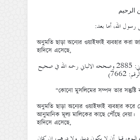
 الرحيم
ى رسول الله، أما بعد
অনুমতি ছাড়া অন্যের ওয়াইফাই ব্যবহার করা জা
হাদিসে এসেছে,
لا يحل مال امرئ مسلم إلا بطيب نفسه.( اخرجه الدارقطني: 2885 وصححه الالباني رحمه الله في صحيح
م: 7662
“কোনো মুসলিমের সম্পদ তার সন্তুষ্টি
অনুমতি ছাড়া অন্যের ওয়াইফাই ব্যবহার করে 
আনুমানিক মূল্য মালিকের কাছে পৌঁছে দেয়া।
হাদিসে এসেছে,
ليوم، قبل أن لا يكون دينار ولا درهم، إن كان