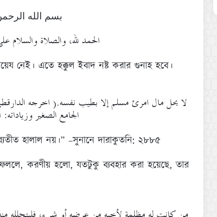
بسم الله الرحمن
الحمد لله، والصلاة والسلام عل:
য়েয নেই। এতে হক্কুল ইবাদ নষ্ট করার গুনাহ হবে।
الجامع الصغير وزياداته: الرق)
 ব্যতীত হালাল নয়।” –সুনানে দারাকুতনি: ২৮৮৫
ফেললে, করণীয় হলো, যতটুকু ব্যবহার করা হয়েছে, তার
من كانت له مظلمة لأخيه من عرضه أو شيء، فليتحلله منه ا