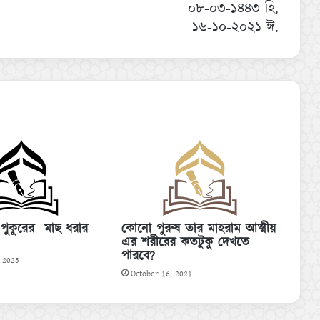
০৮-০৩-১৪৪৩ হি.
১৬-১০-২০২১ ঈ.
 পুকুরের মাছ ধরার
কোনো পুরুষ তার মাহরাম আত্মীয়
এর শরীরের কতটুকু দেখতে
পারবে?
 2025
October 16, 2021