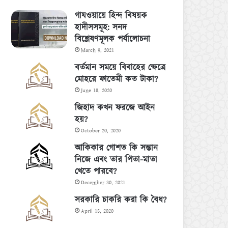
গাযওয়ায়ে হিন্দ বিষয়ক
হাদীসসমূহ: সনদ
বিশ্লেষণমূলক পর্যালোচনা
March 9, 2021
বর্তমান সময়ে বিবাহের ক্ষেত্রে
মোহরে ফাতেমী কত টাকা?
June 18, 2020
জিহাদ কখন ফরজে আইন
হয়?
October 20, 2020
আকিকার গোশত কি সন্তান
নিজে এবং তার পিতা-মাতা
খেতে পারবে?
December 30, 2021
সরকারি চাকরি করা কি বৈধ?
April 15, 2020