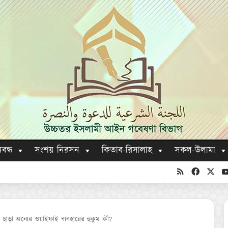
িবন্ধ
সংশয় নিরসন
কিতাব-রিসালাহ
সকল-উলামা
RSS
Faceboo
X
 ছাড়া অন্যের ওয়াইফাই ব্যবহারের হুকুম কী?