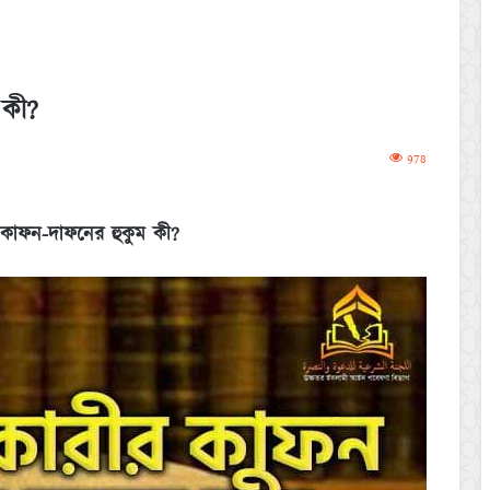
 কী?
978
র কাফন-দাফনের হুকুম কী?