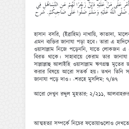
الْأَمْرِ عَلَى مَنْ عَلَيْهِ دَيْنٌ زَجْرًا لَهُمْ عَنِ التَّسَاهُلِ فِي
َقَالَ صَلَّى اللَّهُ عَلَيْهِ وَسَلَّمَ صَلُّوا عَلَى صَاحِبِكُمْ. شرح
হাসান বসরি, (ইব্রাহিম) নাখায়ি, কাতাদা, ম
এমন ব্যক্তির জানাযা পড়া হবে। তারা এ হাদিসের 
ওয়াসাল্লাম নিজে পড়েননি, যাতে লোকজন এ থ
বিরত থাকে। সাহাবায়ে কেরাম তার জানাযা
সাল্লাল্লাহু আলাইহি ওয়াসাল্লাম ঋণগ্রস্ত ম
করার বিষয়ে আরো সতর্ক হয়। তখন তিনি সাহ
জানাযা পড়ে দাও। -শরহে মুসলিম: ৭/৪৭
আরো দেখুন রদ্দুল মুহতার: ২/২১১, আলবাহরু
আত্মহত্যা সম্পর্কে নিচের ফতোয়াগুলোও দেখত