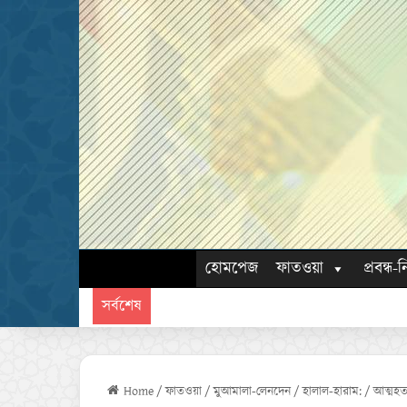
হোমপেজ
ফাতওয়া
প্রবন্ধ-ন
সর্বশেষ
Home
/
ফাতওয়া
/
মুআমালা-লেনদেন
/
হালাল-হারাম:
/
আত্মহত