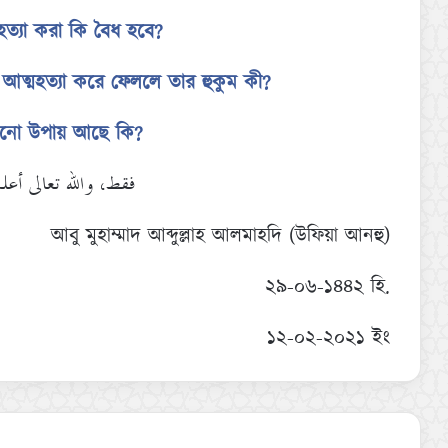
মহত্যা করা কি বৈধ হবে?
ে আত্মহত্যা করে ফেললে তার হুকুম কী?
কোনো উপায় আছে কি?
فقط، والله تعالى أع
আবু মুহাম্মাদ আব্দুল্লাহ আলমাহদি (উফিয়া আনহু)
২৯-০৬-১৪৪২ হি.
১২-০২-২০২১ ইং