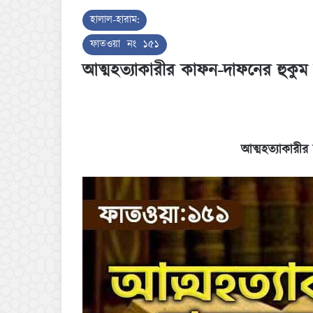
হালাল-হারাম:
ফাতওয়া নং ১৫১
আত্মহত্যাকারীর কাফন-দাফনের হুকুম
আত্মহত্যাকারী