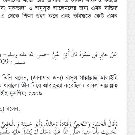
 অন্যদের মতো তার জানাযা ও কাফন দাফনও ফরজে
 এবং মুকতাদা ও অনুসৃত আলেমদের জন্য এমন ব্যক্তির
 এ থেকে শিক্ষা গ্রহণ করে এবং ভবিষ্যতে কেউ এমন
عَنْ جَابِرِ بْنِ سَمُرَةَ قَالَ أُتِىَ النَّبِىُّ -صلى الله عليه وسلم- بِر
مسلم : 2309
তিনি বলেন, (জানাযার জন্য) রাসূল সাল্লাল্লাহু আলাইহি
ধারালো তীর দিয়ে আত্মহত্যা করেছিল। রাসূল সাল্লাল্লাহু
সহীহ মুসলিম: ২৩০৯
ি.) বলেন,
وَقَالَ الْحَسَنُ وَالنَّخَعِيُّ وَقَتَادَةُ وَمَالِكٌ وَأَبُو حَنِيفَةَ وَالشَّافِعِيُّ
الْحَدِيثِ بِأَنَّ النَّبِيَّ صَلَّى اللَّهُ عَلَيْهِ وَسَلَّمَ لَمْ يُصَلِّ عَلَيْهِ بِنَفْ