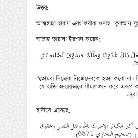
উত্তর:
আত্মহত্যা হারাম এবং কবীরা গুনাহ। কুরআন-সুন্
আল্লাহ তায়ালা ইরশাদ করেন:
يَفْعَلْ ذَلِكَ عُدْوَانًا وَظُلْمًا فَسَوْفَ نُصْلِيهِ نَارًا
“তোমরা নিজেরা নিজেদেরকে হত্যা করো না। নি
যে ব্যক্তি অন্যায়ভাবে সীমালঙ্ঘন করে এরূপ
-সূর
হাদীসে এসেছে,
بر الكبائر الإشراك بالله وقتل النفس وعقوق
ر (صحيح البخاري 6871