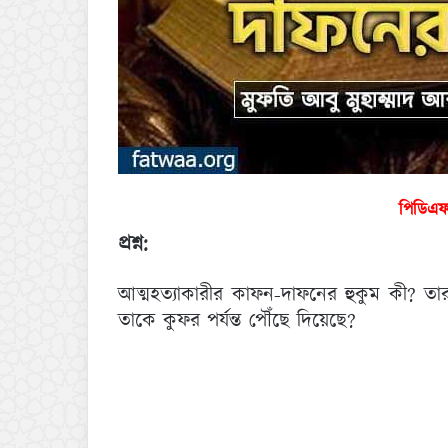
পিডিএ
প্রশ্ন:
আত্মহত্যাকারীর কাফন-দাফনের হুকুম কী? 
তাকে কুফর পর্যন্ত পৌঁছে দিয়েছে?