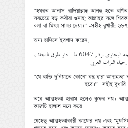
“হযরত আনাস রাদিয়াল্লাহু আনহু হতে বর্ণিত,
সবচেয়ে বড় কবীরা গুনাহ: আল্লাহর সঙ্গে শিরক ক
বলা বা মিথ্যা সাক্ষ্য দেয়া।” -সহীহ বুখারী: ৬৮
অন্য হাদিসে ইরশাদ করেন,
ومن قتل نفسه بشيء في الدنيا عذب به يوم القيامة. -أخرجه البخاري برقم 6047 طـ دار طوق النجاة ،
“যে ব্যক্তি দুনিয়াতে কোনো বস্তু দ্বারা আত্মহত
হবে।” –সহীহ বুখারি
তবে আত্মহত্যা হারাম হলেও কুফর নয়। আত্
কাজটি হালাল মনে করে।
যেহেতু আত্মহত্যাকারী কাফের নয় এবং ‘মুফস