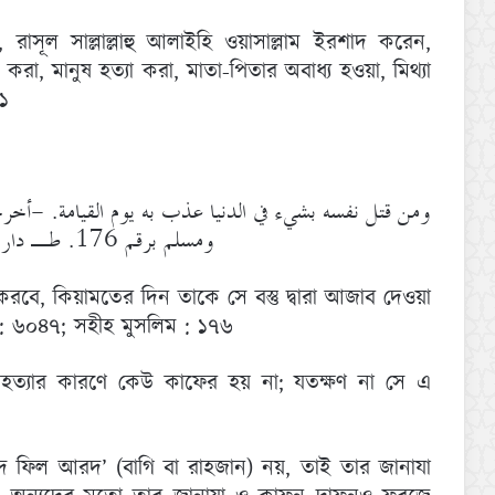
 রাসূল সাল্লাল্লাহু আলাইহি ওয়াসাল্লাম ইরশাদ করেন,
রা, মানুষ হত্যা করা, মাতা-পিতার অবাধ্য হওয়া, মিথ্যা
৭১
ومسلم برقم 176. طـ دار إحياء التراث العربي
্যা করবে, কিয়ামতের দিন তাকে সে বস্তু দ্বারা আজাব দেওয়া
 : ৬০৪৭; সহীহ মুসলিম : ১৭৬
মহত্যার কারণে কেউ কাফের হয় না; যতক্ষণ না সে এ
িদ ফিল আরদ’ (বাগি বা রাহজান) নয়, তাই তার জানাযা