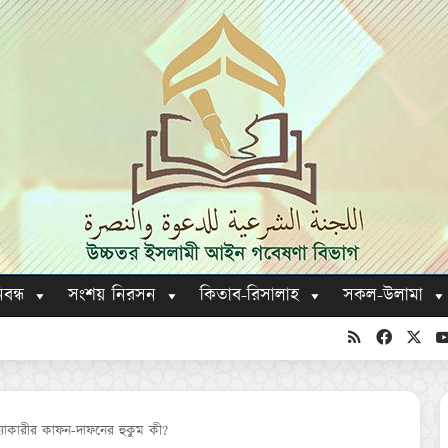
িবন্ধ
সংশয় নিরসন
কিতাব-রিসালাহ
সকল-উলামা
RSS
Faceboo
X
্যাকারীর কাফন-দাফনের হুকুম কী?