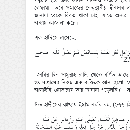
পড়তে হবে এবং কাফন দাফনও করতে হবে।
কেফায়া। তবে সমাজের নেতৃস্থানীয় দ্বীনদার
জানাযা থেকে বিরত থাকা চাই, যাতে অন্যরা
অন্যায় কাজ না করে।
এক হাদিসে এসেছে,
َجُلٍ قَتَلَ نَفْسَهُ بِمَشَاقِصَ فَلَمْ يُصَلِّ عَلَيْهِ. صحيح
“জাবির বিন সামুরাহ রাদি. থেকে বর্ণিত আছে, 
ওয়াসাল্লামের নিকট এক ব্যক্তিকে আনা হলো, যে 
আলাইহি ওয়াসাল্লাম তার জানাযা পড়েননি।” -
উক্ত হাদীসের ব্যাখ্যায় ইমাম নববি রহ. (৬৭৬ হ
 وَجَمَاهِيرُ الْعُلَمَاءِ يُصَلَّى عَلَيْهِ وَأَجَابُوا عَنْ هَذَا
سِهِ زَجْرًا لِلنَّاسِ عَنْ مِثْلِ فِعْلِهِ وَصَلَّتْ عَلَيْهِ الصَّحَابَةُ