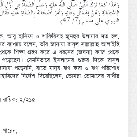
وَهَذَا كَمَا تَرَكَ النَّبِيُّ صَلَّى اللَّهُ عَلَيْهِ وَسَلَّمَ الصَّلَاةَ فِي أَوَّلِ 
الِاسْتِدَانَةِ وَعَنْ إِهْمَالِ وَفَائِهِ وَأَمَرَ أَصْحَابَهُ بِالصَّلَاةِ عَلَيْهِ ف
النووي على مسلم (7/ 47)
ালেক, আবু হানিফা ও শাফিয়িসহ জুমহুর উলামার মত হল,
ব্যাখ্যায় বলেন, তাঁর জানাযা রাসূল সাল্লাল্লাহু আলাইহি
েকে শিক্ষা গ্রহণ করে এ ধরনের (জঘন্য) কাজ থেকে
 পড়েছেন। যেমনিভাবে ইসলামের শুরুর দিকে রাসূল
ৃতের জানাযা পড়েননি, যাতে মানুষ ঋণ করা ও ঋণ পরিশোধ
াবিদের নির্দেশ দিয়েছিলেন, তোমরা তোমাদের সাথীর
র রায়িক: ২/২১৫
ে পারেন,