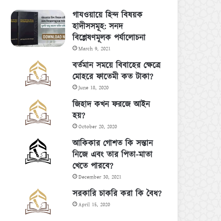
গাযওয়ায়ে হিন্দ বিষয়ক
হাদীসসমূহ: সনদ
বিশ্লেষণমূলক পর্যালোচনা
March 9, 2021
বর্তমান সময়ে বিবাহের ক্ষেত্রে
মোহরে ফাতেমী কত টাকা?
June 18, 2020
জিহাদ কখন ফরজে আইন
হয়?
October 20, 2020
আকিকার গোশত কি সন্তান
নিজে এবং তার পিতা-মাতা
খেতে পারবে?
December 30, 2021
সরকারি চাকরি করা কি বৈধ?
April 15, 2020