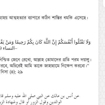
নাহয় আত্মহত্যার ব্যাপারে কঠিন শাস্তির ধমকি এসেছে।
وَلَا تَقْتُلُوا أَنْفُسَكُمْ إِنَّ اللَّهَ كَانَ بِكُمْ رَحِيمًا وَمَنْ .
–النساء 29
শ্চিত জেনে রেখো, আল্লাহ তোমাদের প্রতি পরম দয়ালু।
 করবে, অচিরেই আমি তাকে জাহান্নামে নিক্ষেপ করবো।”
া নিসা (৪): ২৯
عن أنس بن مالك عن النبي صلى الله عليه وسلم قال أك
الوالدين وقول الزور أو قال وشهادة الزو)