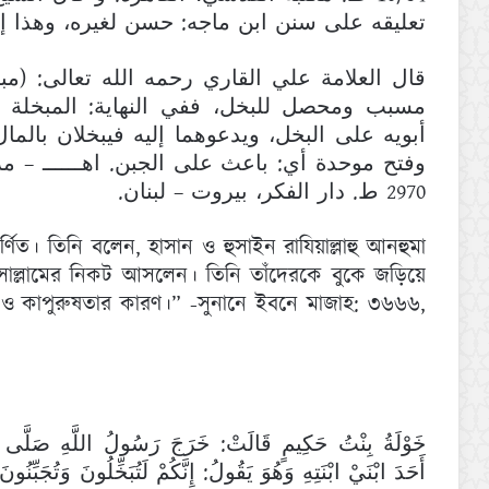
تعليقه على سنن ابن ماجه: حسن لغيره، وهذا .
قال العلامة علي القاري رحمه الله تعالى: (م:
مسبب ومحصل للبخل، ففي النهاية: المبخلة 
أبويه على البخل، ويدعوهما إليه فيبخلان بالما
2970 ط. دار الفكر، بيروت – لبنان.
ণিত। তিনি বলেন, হাসান ও হুসাইন রাযিয়াল্লাহু আনহুমা
য়াসাল্লামের নিকট আসলেন। তিনি তাঁদেরকে বুকে জড়িয়ে
 ও কাপুরুষতার কারণ।” -সুনানে ইবনে মাজাহ: ৩৬৬৬,
خَوْلَةُ بِنْتُ حَكِيمٍ قَالَتْ: خَرَجَ رَسُولُ اللَّهِ صَلَّى ال
أَحَدَ ابْنَيْ ابْنَتِهِ وَهُوَ يَقُولُ: إِنَّكُمْ لَتُبَخِّلُونَ وَتُجَبِّن