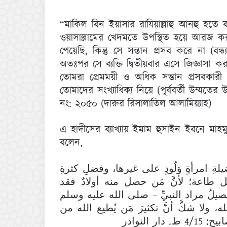
“মাকিল বিন ইয়াসার রাযিয়াল্লাহু আনহু হতে বর্
ওয়াসাল্লামের খেদমতে উপস্থিত হয়ে আরজ ক
পেয়েছি, কিন্তু সে সন্তান প্রসব করে না (
অতঃপর সে ব্যক্তি দ্বিতীয়বার এসে জিজ্ঞা
তোমরা প্রেমময়ী ও অধিক সন্তান প্রসবকার
তোমাদের সংখ্যাধিক্য নিয়ে (পূর্ববর্তী উম্ম
নং: ২০৫০ (দারুর রিসালাতিল আলামিয়্যাহ)
এ হাদীসের ব্যাখ্যায় ইমাম হুসাইন ইবনে মাহমুদ
বলেন,
ةِ امرأةٍ وَلُودٍ على غيرها، وفضلِ كثرةِ
ل طاعة؛ لأنَّ مَن حصل منه أولادٌ فقد
حصيلُ مراد النبيِّ – صلى الله عليه وسلم
– ، ولا شكَّ أنَّ تكثيرَ مَن يُطيع الله من
النوادر