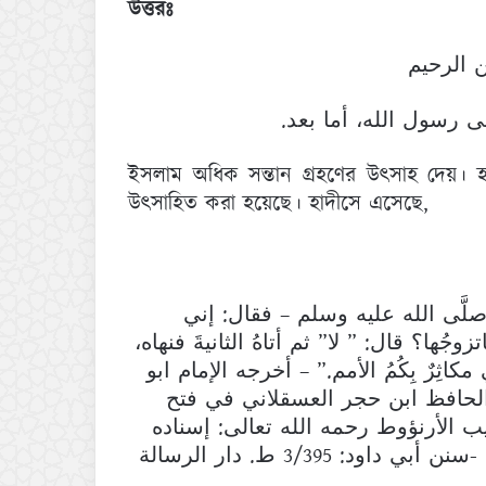
উত্তরঃ
 الرحيم
لى رسول الله، أما بعد
ইসলাম অধিক সন্তান গ্রহণের উৎসাহ দেয়। হ
উৎসাহিত করা হয়েছে। হাদীসে এসেছে,
 صلَّى الله عليه وسلم – فقال: إني
اتزوجُها؟ قال: ” لا” ثم أتاهُ الثانيةَ فنهاه
ي مكاثِرٌ بِكُمُ الأمم.” – أخرجه الإمام ابو
ه، والنسائي: 3227 و صححه الحافظ ابن حجر العسقلاني في فتح
يخ شعيب الأرنؤوط رحمه الله تعالى: إسناده
قوي. مستلم بن سعيد صدوق لا بأس به.اهــــــ. -سنن أبي داود: 3/395 ط. دار الرسالة