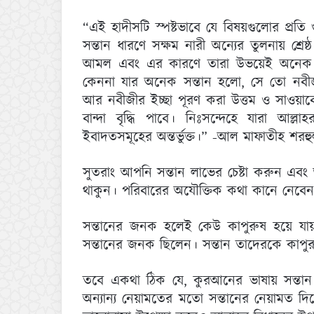
“এই হাদীসটি স্পষ্টভাবে যে বিষয়গুলোর প্রতি গ
সন্তান ধারণে সক্ষম নারী অন্যের তুলনায় শ্রেষ্ঠ
আমল এবং এর কারণে তারা উভয়েই অনেক স
কেননা যার অনেক সন্তান হলো, সে তো নবীজী স
আর নবীজীর ইচ্ছা পূরণ করা উত্তম ও সাওয়াবে
বান্দা বৃদ্ধি পাবে। নিঃসন্দেহে যারা আল্ল
ইবাদতসমূহের অন্তর্ভুক্ত।” -আল মাফাতীহ শরহ
সুতরাং আপনি সন্তান লাভের চেষ্টা করুন এব
থাকুন। পরিবারের অযৌক্তিক কথা কানে নেবেন
সন্তানের জনক হলেই কেউ কাপুরুষ হয়ে যায় না
সন্তানের জনক ছিলেন। সন্তান তাদেরকে কাপুর
তবে একথা ঠিক যে, কুরআনের ভাষায় সন্তান হচ
অন্যান্য নেয়ামতের মতো সন্তানের নেয়ামত দিয়েও