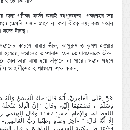
পর থাকে কি না?
 জন্য পরীক্ষা বর্জন করাই কাপুরুষতা। পক্ষান্তরে ভয়
্ব। তেমনি সন্তান গ্রহণ না করা বীরত্ব নয়; বরং সন্তান
চ্ছে বীরত্ব।
সন্তানের কারণে বাবার ভীরু, কাপুরুষ ও কৃপণ হওয়ার
রা হয়েছে, সন্তানের ভালোবাসা যেন তোমারদেরকে ভীরু-
ে যেন তারা বাধা হয়ে দাঁড়াতে না পারে। সন্তান-গ্রহণে
স ও হাদীসের ব্যাখ্যাগুলো লক্ষ করুন:
عَنْ يَعْلَى الْعَامِرِيِّ، أَنَّهُ قَالَ: جَاءَ الْحَسَنُ وَالْحُسَي
اللفظ له، والإمام أحمد: 7562،
إِلَّا أَنَّهُ قَالَ: ” «آخِرُ وَطْأَةٍ وَطِئَهَا رَبُّ الْعَالَ:
ط. مكتبة القدسي، القاهرة. و قال الشيخ ش