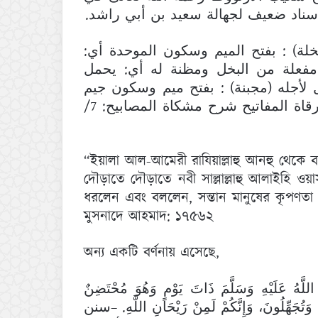
إسناد ضعيف لجهالة سعيد بن أبي راشد
بخلة) : بفتح الميم وسكون الموحدة أي
مفعلة من البخل ومظنة له أي: يحمل
ل لأجله (مجبنة) : بفتح ميم وسكون جيم
وفتح موحدة أي: باعث على الجبن. اهــــــ – مرقاة المفاتيح شرح مشكاة المصابيح: 7/
“ইয়ালা আল-আমেরী রাযিয়াল্লাহু আনহু থেকে বর্
দৌড়াতে দৌড়াতে নবী সাল্লাল্লাহু আলাইহি ও
ধরলেন এবং বললেন, সন্তান মানুষের কৃপণতা
মুসনাদে আহমাদ: ১৭৫৬২
অন্য একটি বর্ণনায় এসেছে,
لَّهُ عَلَيْهِ وَسَلَّمَ ذَاتَ يَوْمٍ وَهُوَ مُحْتَضِنٌ
ُونَ وَتُجَهِّلُونَ، وَإِنَّكُمْ لَمِنْ رَيْحَانِ اللَّهِ. –سنن