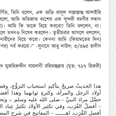
ণিত, তিনি বলেন, এক ব্যক্তি রাসূল সাল্লাল্লাহু আলাইহি
রলো, আমি অভিজাত বংশের এক সুন্দরী রমণীর সন্ধান
বন্ধ্যা)। আমি কি তাকে বিয়ে করবো? তিনি বললেন, না।
সা করলে তখনও নিষেধ করলেন। তৃতীয়বার আসলে বললেন,
ী নারীদের বিয়ে করো। কেননা আমি (কিয়ামতের দিন)
তের উপর) গর্ব করবো।” -সুনানে আবু দাউদ: ৩/৩৯৫ হাদীস
 মুজহিরুদ্দীন যায়দানী রহিমাহুল্লাহ (মৃত: ৭২৭ হিজরী)
هذا الحديثُ صريحٌ بتأكيدِ استحباب التزوُّج، وفضيل
أولاد الرجل والمرأة، وكثرةِ ثوابهما وهذا أفض
حصَّلَ مرادَ النبيِّ – صلى الله عليه وسلم -، وت
أفضلُ القُرَب، وفي تكثير الأولاد تكثيرُ عِباد الله
أفضل القُرَب. اهــــــ. – المفاتيح في شرح المصابيح: 4/15 ط. دار 