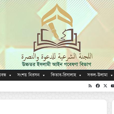
িবন্ধ
সংশয় নিরসন
কিতাব-রিসালাহ
সকল-উলামা
RSS
Faceboo
X