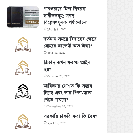
গাযওয়ায়ে হিন্দ বিষয়ক
হাদীসসমূহ: সনদ
বিশ্লেষণমূলক পর্যালোচনা
March 9, 2021
বর্তমান সময়ে বিবাহের ক্ষেত্রে
মোহরে ফাতেমী কত টাকা?
June 18, 2020
জিহাদ কখন ফরজে আইন
হয়?
October 20, 2020
আকিকার গোশত কি সন্তান
নিজে এবং তার পিতা-মাতা
খেতে পারবে?
December 30, 2021
সরকারি চাকরি করা কি বৈধ?
April 15, 2020