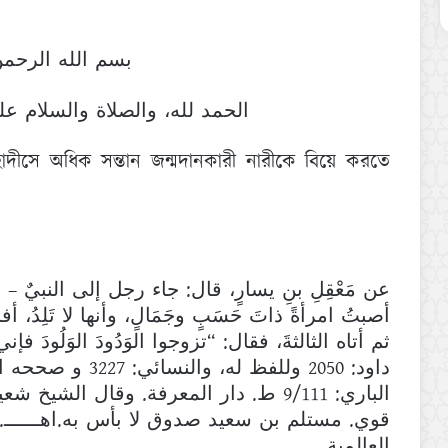
بسم الله الرحمن
الحمد لله، والصلاة والسلام ع.
াদীসে অধিক সন্তান জন্মদানকারী নারীকে বিয়ে করতে
عن مَعْقِلِ بنِ يسارٍ، قال: جاء رجل إلى النبيٌ –
أصبتُ امرأةً ذاتَ حَسَبٍ وجَمَالٍ، وأنها لا تَلِدُ، أف،
ثم أتاه الثالثةَ، فقال: “تزوجوا الوَدُودَ الوَلُودَ فإن
داود: 2050 وللفظ ل
الباري: 9/111 ط. دار المعرفة. وقال الش
العالمية.