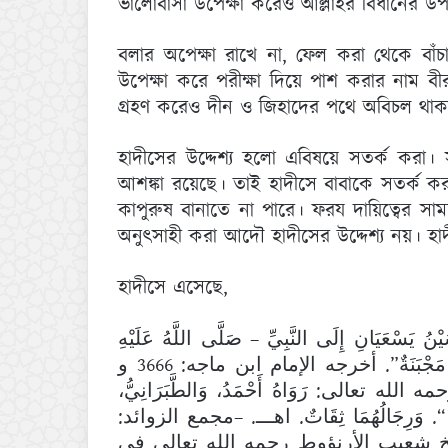
ভালোবাসা উপেক্ষা করেও আল্লাহর বিধানের উ
বলার অপেক্ষা রাখে না, ফেল করা থেকে বাঁচার
উপেক্ষা করে পরীক্ষা দিয়ে পাশ করার নাম বীরত
গ্রহণ করেও দীন ও জিহাদের পথে অবিচল থাকা হ
হাদীসের উদ্দেশ্য হলো এবিষয়ে সতর্ক করা। 
আশঙ্কা রয়েছে। তাই হাদীসে বাবাকে সতর্ক ক
কাপুরুষ বানাতে না পারে। ফরয দায়িত্বের সামন
অনুৎসাহী করা আদৌ হাদীসের উদ্দেশ্য নয়। হাদী
হাদীসে এসেছে,
ْنُ يَسْعَيَانِ إِلَى النَّبِيِّ – صَلَّى اللَّهُ عَلَيْهِ
وَسَلَّمَ -، فَضَمَّهُمَا إِلَيْهِ، وَقَالَ: “إِنَّ الْوَلَدَ مَبْخَلَةٌ مَجْبَنَةٌ”. أخرجه الإمام ابن ماجه: 3666 و
1 وقال الهيثمي رحمه الله تعالى: رَوَاهُ أَحْمَدُ، وَالطَّبَرَانِيُّ
مِينَ» “. وَرِجَالُهُمَا ثِقَاتٌ. اهـــ. –مجمع الزوائد
10/54 عيب الأرنؤوط رحمه الله تعالى في