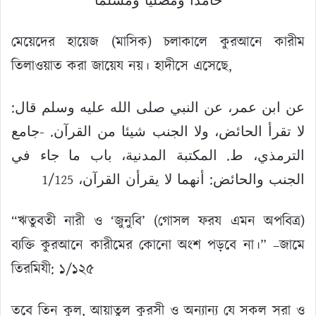
حامدا ومصليا ومسلما
মেয়েদের হায়েজ (মাসিক) চলাকালে কুরআনে কারীম
তিলাওয়াত করা জায়েয নয়। হাদীসে এসেছে,
عن ابن عمر، عن النبي صلى الله عليه وسلم قال:
لا تقرأ الحائض، ولا الجنب شيئا من القرآن. -جامع
الترمذي، ط. المكتبة المدنية، باب ما جاء في
الجنب والحائض: أنهما لا يقرأن القرآن، 1/125
“ঋতুবতী নারী ও ‘জুনুবি’ (গোসল ফরয এমন অপবিত্র)
ব্যক্তি কুরআনে কারীমের কোনো অংশ পড়বে না।” –জামে
তিরমিযী: ১/১২৫
তবে তিন কুল, আয়াতুল কুরসী ও অন্যান্য যে সকল সূরা ও