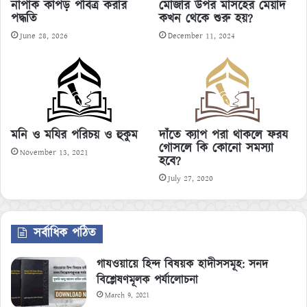
নাপাক কাপড় পবিত্র করার
মোজার উপর মাসহের মেয়াদ
পদ্ধতি
কখন থেকে শুরু হয়?
June 28, 2026
December 11, 2024
মনি ও মযির পরিচয় ও হুকুম
দাঁতে ক্যাপ পরা থাকলে ফরয
গোসলে কি কোনো সমস্যা
November 13, 2021
হবে?
July 27, 2020
সর্বাধিক পঠিত
গাযওয়ায়ে হিন্দ বিষয়ক হাদীসসমূহ: সনদ
বিশ্লেষণমূলক পর্যালোচনা
March 9, 2021