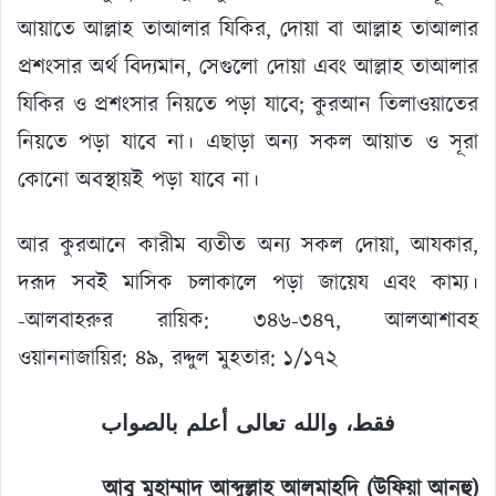
আয়াতে আল্লাহ তাআলার যিকির, দোয়া বা আল্লাহ তাআলার
প্রশংসার অর্থ বিদ্যমান, সেগুলো দোয়া এবং আল্লাহ তাআলার
যিকির ও প্রশংসার নিয়তে পড়া যাবে; কুরআন তিলাওয়াতের
নিয়তে পড়া যাবে না। এছাড়া অন্য সকল আয়াত ও সূরা
কোনো অবস্থায়ই পড়া যাবে না।
আর কুরআনে কারীম ব্যতীত অন্য সকল দোয়া, আযকার,
দরূদ সবই মাসিক চলাকালে পড়া জায়েয এবং কাম্য।
-আলবাহরুর রায়িক: ৩৪৬-৩৪৭, আলআশাবহ
ওয়াননাজায়ির: ৪৯, রদ্দুল মুহতার: ১/১৭২
فقط، والله تعالى أعلم بالصواب
আবু মুহাম্মাদ আব্দুল্লাহ আলমাহদি (উফিয়া আনহু)