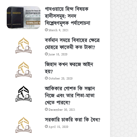
গাযওয়ায়ে হিন্দ বিষয়ক
হাদীসসমূহ: সনদ
বিশ্লেষণমূলক পর্যালোচনা
March 9, 2021
বর্তমান সময়ে বিবাহের ক্ষেত্রে
মোহরে ফাতেমী কত টাকা?
June 18, 2020
জিহাদ কখন ফরজে আইন
হয়?
October 20, 2020
আকিকার গোশত কি সন্তান
নিজে এবং তার পিতা-মাতা
খেতে পারবে?
December 30, 2021
সরকারি চাকরি করা কি বৈধ?
April 15, 2020