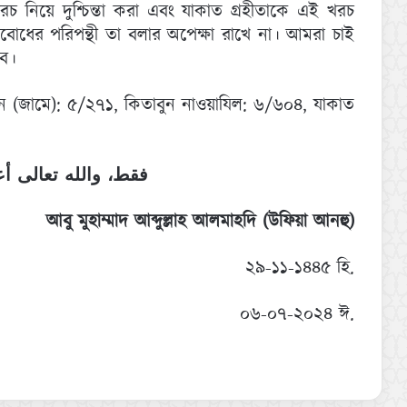
খরচ নিয়ে দুশ্চিন্তা করা এবং যাকাত গ্রহীতাকে এই খরচ
চিবোধের পরিপন্থী তা বলার অপেক্ষা রাখে না। আমরা চাই
ে।
ন (জামে): ৫/২৭১, কিতাবুন নাওয়াযিল: ৬/৬০৪, যাকাত
فقط، والله تعالى أ
আবু মুহাম্মাদ আব্দুল্লাহ আলমাহদি (উফিয়া আনহু)
২৯-১১-১৪৪৫ হি.
০৬-০৭-২০২৪ ঈ.