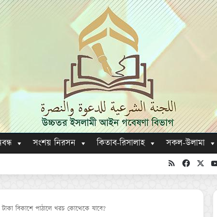
িবন্ধ
সংশয় নিরসন
কিতাব-রিসালাহ
সকল-উলামা
RSS
Faceboo
X
 টাকা বিকাশে পাঠালে খরচ কোত্থেকে যাবে?