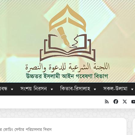
িবন্ধ
সংশয় নিরসন
কিতাব-রিসালাহ
সকল-উলামা
RSS
Faceboo
X
র কোচিং সেন্টার পরিচালনার বিধান