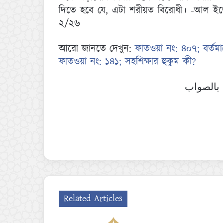
দিতে হবে যে, এটা শরীয়ত বিরোধী। -আল ইস্ত
২/২৬
আরো জানতে দেখুন:
ফাতওয়া নং: ৪০৭; বর্তমানে
ফাতওয়া নং: ১৪১; সহশিক্ষার হুকুম কী?
 بالصواب
Related Articles