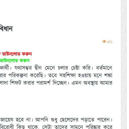
বিধান
472
ফ ডাউনলোড করুন
ড ডাউনলোড করুন
র্থী। যথাসম্ভব দ্বীন মেনে চলার চেষ্টা করি। বর্তমানে
রার পরিকল্পনা করেছি। তবে সহশিক্ষা হওয়ায় মনে শঙ্কা
দা শিফট করার পরামর্শ দিচ্ছেন। এমন অবস্থায় আমার
ায়েয হবে না। আপনি শুধু ছেলেদের পড়াতে পারেন।
বিরোধী কিছু থাকে, সেটা তাদের সামনে পরিষ্কার করে