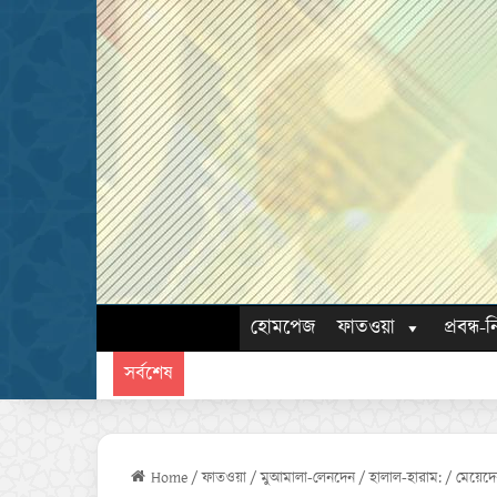
হোমপেজ
ফাতওয়া
প্রবন্ধ-ন
সর্বশেষ
Home
/
ফাতওয়া
/
মুআমালা-লেনদেন
/
হালাল-হারাম:
/
মেয়েদে