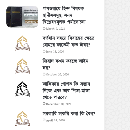
গাযওয়ায়ে হিন্দ বিষয়ক
হাদীসসমূহ: সনদ
বিশ্লেষণমূলক পর্যালোচনা
March 9, 2021
বর্তমান সময়ে বিবাহের ক্ষেত্রে
মোহরে ফাতেমী কত টাকা?
June 18, 2020
জিহাদ কখন ফরজে আইন
হয়?
October 20, 2020
আকিকার গোশত কি সন্তান
নিজে এবং তার পিতা-মাতা
খেতে পারবে?
December 30, 2021
সরকারি চাকরি করা কি বৈধ?
April 15, 2020