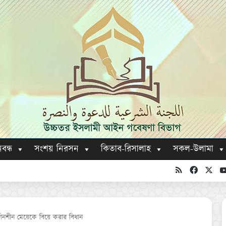
িবন্ধ
সংশয় নিরসন
কিতাব-রিসালাহ
সকল-উলামা
RSS
Faceboo
X
দানশীন মেয়েকে বিয়ে করার বিধান