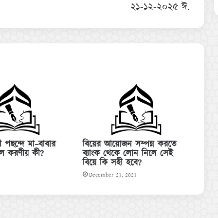
২১-১২-২০২৫ ঈ.
্রী পছন্দে মা–বাবার
বিয়ের আয়োজন সম্পন্ন করতে
লে করণীয় কী?
ব্যাংক থেকে লোন নিলে সেই
বিয়ে কি সহী হবে?
December 21, 2021