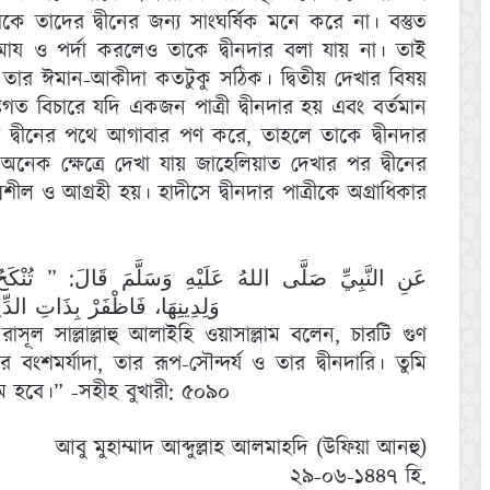
ষাকে তাদের দ্বীনের জন্য সাংঘর্ষিক মনে করে না। বস্তুত
ামায ও পর্দা করলেও তাকে দ্বীনদার বলা যায় না। তাই
িষয় তার ঈমান-আকীদা কতটুকু সঠিক। দ্বিতীয় দেখার বিষয়
ত বিচারে যদি একজন পাত্রী দ্বীনদার হয় এবং বর্তমান
 দ্বীনের পথে আগাবার পণ করে, তাহলে তাকে দ্বীনদার
নেক ক্ষেত্রে দেখা যায় জাহেলিয়াত দেখার পর দ্বীনের
ীল ও আগ্রহী হয়। হাদীসে দ্বীনদার পাত্রীকে অগ্রাধিকার
عَنِ النَّبِيِّ صَلَّى اللهُ عَلَيْهِ وَسَلَّمَ قَالَ: ” تُنْكَحُ الم
وَلِدِينِهَا، فَاظْفَرْ بِذَاتِ ا)
রাসূল সাল্লাল্লাহু আলাইহি ওয়াসাল্লাম বলেন, চারটি গুণ
ংশমর্যাদা, তার রূপ-সৌন্দর্য ও তার দ্বীনদারি। তুমি
াম হবে।” -সহীহ বুখারী: ৫০৯০
আবু মুহাম্মাদ আব্দুল্লাহ আলমাহদি (উফিয়া আনহু)
২৯-০৬-১৪৪৭ হি.