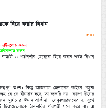
য়েকে বিয়ে করার বিধান
484
ফ ডাউনলোড করুন
ড ডাউনলোড করুন
ো নামাযী ও পর্দানশীন মেয়েকে বিয়ে করার শরঈ বিধান
ুত্বপূর্ণ অংশ। কিন্তু আজকাল জেনারেল লাইনে পড়ুয়া
েই যে সে দ্বীনদার হবে, তা জরুরি নয়। কারণ দ্বীনের
, একজন মুমিনের ঈমান-আকীদা। সেক্যুলারিজমের এ যুগে
ট চিন্তাচেতনাকে দ্বীনদারির পরিপন্থী মনে করে না। এ