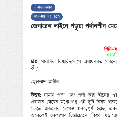
নিকাহ-তালাক
ফাতওয়া নং ৬১২
জেনারেল লাইনে পড়ুয়া পর্দানশীন মে
পিডিএ
ওয়ার্
প্রশ্ন:
পাবলিক বিশ্ববিদ্যালয়ে অধ্যয়নরত কোন
কী?
-মুহাম্মদ আবীর
উত্তর:
নামায পড়া এবং পর্দা করা দ্বীনের গুর
একজন মেয়ের মধ্যে শুধু এই দুটি বিষয় থাকল
ক্ষেত্রে এগুলোর চেয়েও গুরুত্বপূর্ণ হচ্ছে
অনেকেই সেক্যুলার চিন্তাচেতনা কিংবা মডারে