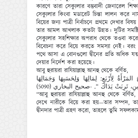
কারণে তারা সেক্যুলার বস্তুবাদী জেনারেল শিক্
সেক্যুলার কিংবা মডারেট চিন্তা লালন করে ন
বিয়ের জন্য পাত্রী নির্বাচনে প্রথমে দেখার ব
তার আমল আখলাক কতটা উন্নত। দুটির সমষ্টিগ
সেক্যুলার সহশিক্ষার অপরাধ থেকে তওবা করে
বিবেচনা করে বিয়ে করতে সমস্যা নেই। বরং অ
পথে আসা এ বোনগুলো দ্বীনের প্রতি অধিক যত্মশ
দেয়ার নির্দেশ করা হয়েছে।
আবু হুরায়রা রাযিয়াল্লাহু আনহু থেকে বর্ণিত,
َرْأَةُ لِأَرْبَعٍ: لِمَالِهَا وَلِحَسَبِهَا وَجَمَالِهَا
لدِّينِ، تَرِبَتْ يَدَاكَ “. -صحيح البخاري (5090
“আবু হুরায়রা রাযিয়াল্লাহু আনহু থেকে বর্ণিত, 
দেখে নারীকে বিয়ে করা হয়—তার সম্পদ, তার ব
দ্বীনদার পাত্রী গ্রহণ করো, তাহলে তুমি সফলক