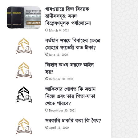
গাযওয়ায়ে হিন্দ বিষয়ক
হাদীসসমূহ: সনদ
বিশ্লেষণমূলক পর্যালোচনা
March 9, 2021
বর্তমান সময়ে বিবাহের ক্ষেত্রে
মোহরে ফাতেমী কত টাকা?
June 18, 2020
জিহাদ কখন ফরজে আইন
হয়?
October 20, 2020
আকিকার গোশত কি সন্তান
নিজে এবং তার পিতা-মাতা
খেতে পারবে?
December 30, 2021
সরকারি চাকরি করা কি বৈধ?
April 15, 2020