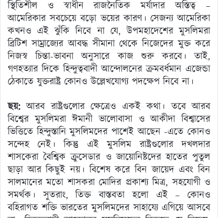
স্থিতিশীল ও স্বাধীন রাজনৈতিক মর্যাদার অস্তিত্ব –
আমেরিকার সবচেয়ে বড়ো ভয়ের কারণ। সেজন্য আমেরিকা
কখনও এই ঝুঁকি নিবে না যে, উপমহাদেশের মুসলিমরা
ব্রিটিশ সাম্রাজ্যের আবদ্ধ সীমানা থেকে নিজেদের মুক্ত করে
নিজস্ব চিন্তা-ভাবনা অনুসারে কাজ শুরু করবে। তাই,
গণহত্যার দিকে হিন্দুত্ববাদী আন্দোলনের ক্রমবর্ধমান এজেন্ডা
ঠেকাতে যুক্তরাষ্ট্র কোনও উল্লেখযোগ্য পদক্ষেপ নিবে না।
ছয়:
আরব রাষ্ট্রগুলোর ক্ষেত্রেও একই কথা। তবে আরব
বিশ্বের মুসলিমরা ঈমানী ভালোবাসা ও আকীদা বিশ্বাসের
ভিত্তিতে হিন্দুস্তানি মুসলিমদের পাশেই আছেন -এতে কোনও
সন্দেহ নেই। কিন্তু এই মুসলিম রাষ্ট্রগুলোর দখলদার
শাসকেরা বৈশ্বিক ক্রুসেডার ও জায়োনিষ্টদের হাতের পুতুল
ছাড়া আর কিছুই নয়। বিশেষ করে বিন জায়েদ এবং বিন
সালমানের মতো শাসকরা মোদির প্রকাশ্য মিত্র, সহযোগী ও
সমর্থক। সুতরাং, তিক্ত বাস্তবতা হলো এই – কোনও
বহিরাগত শক্তি ভারতের মুসলিমদের সাহায্যে এগিয়ে আসবে