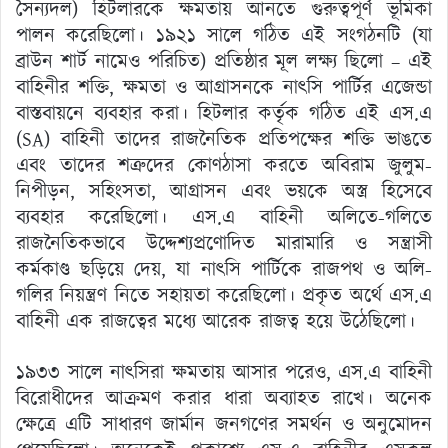
সৈন্যদল) হিটলারকে ক্ষমতায় আনতে গুরুত্বপূর্ণ ভূমিকা
পালন করেছিলো। ১৯২১ সালে গঠিত এই সংগঠনটি (যা
ব্রাউন শার্ট নামেও পরিচিত) প্রতিষ্ঠার মূল লক্ষ্য ছিলো – এই
বাহিনীর শক্তি, ক্ষমতা ও আগ্রাসনকে নাৎসি পার্টির এজেন্ডা
বাস্তবায়নে ব্যবহার করা। হিটলার কর্তৃক গঠিত এই এস.এ
(SA) বাহিনী তাদের রাজনৈতিক প্রতিপক্ষের শক্তি ভাঙতে
এবং তাদের শত্রুদের কোণঠাসা করতে অবিরাম জুলুম-
নিপীড়ন, সহিংসতা, আগ্রাসন এবং ভয়কে অস্ত্র হিসেবে
ব্যবহার করেছিলো। এস.এ বাহিনী অলিতে-গলিতে
রাজনৈতিকভাবে উদ্দেশ্যপ্রণোদিত মারামারি ও সন্ত্রাসী
কর্মকাণ্ড ছড়িয়ে দেয়, যা নাৎসি পার্টিকে রাজপথ ও অলি-
গলির নিয়ন্ত্রণ নিতে সহায়তা করেছিলো। প্রকৃত অর্থে এস.এ
বাহিনী এক রাজত্বের মধ্যে আরেক রাজত্ব হয়ে উঠেছিলো।
১৯৩৩ সালে নাৎসিরা ক্ষমতায় আসার পরেও, এস.এ বাহিনী
বিরোধীদের আক্রমণ করার ধারা অব্যাহত রাখে। অনেক
ক্ষেত্রে এটি সাধারণ জার্মান জনগণের সমর্থন ও অনুমোদন