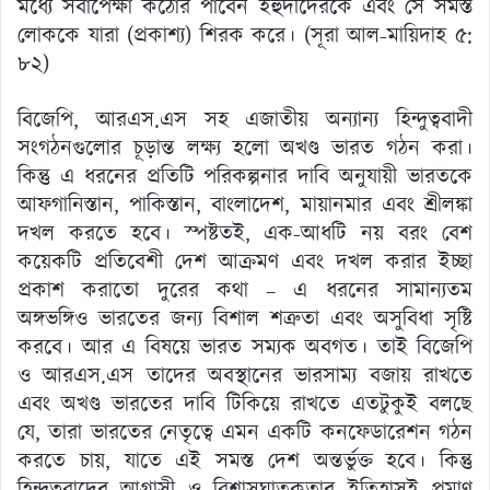
মধ্যে সর্বাপেক্ষা কঠোর পাবেন ইহুদীদেরকে এবং সে সমস্ত
লোককে যারা (প্রকাশ্য) শিরক করে। (সূরা আল-মায়িদাহ ৫:
৮২)
বিজেপি, আরএস.এস সহ এজাতীয় অন্যান্য হিন্দুত্ববাদী
সংগঠনগুলোর চূড়ান্ত লক্ষ্য হলো অখণ্ড ভারত গঠন করা।
কিন্তু এ ধরনের প্রতিটি পরিকল্পনার দাবি অনুযায়ী ভারতকে
আফগানিস্তান, পাকিস্তান, বাংলাদেশ, মায়ানমার এবং শ্রীলঙ্কা
দখল করতে হবে। স্পষ্টতই, এক-আধটি নয় বরং বেশ
কয়েকটি প্রতিবেশী দেশ আক্রমণ এবং দখল করার ইচ্ছা
প্রকাশ করাতো দুরের কথা – এ ধরনের সামান্যতম
অঙ্গভঙ্গিও ভারতের জন্য বিশাল শত্রুতা এবং অসুবিধা সৃষ্টি
করবে। আর এ বিষয়ে ভারত সম্যক অবগত। তাই বিজেপি
ও আরএস.এস তাদের অবস্থানের ভারসাম্য বজায় রাখতে
এবং অখণ্ড ভারতের দাবি টিকিয়ে রাখতে এতটুকুই বলছে
যে, তারা ভারতের নেতৃত্বে এমন একটি কনফেডারেশন গঠন
করতে চায়, যাতে এই সমস্ত দেশ অন্তর্ভুক্ত হবে। কিন্তু
হিন্দুত্ববাদের আগ্রাসী ও বিশ্বাসঘাতকতার ইতিহাসই প্রমাণ