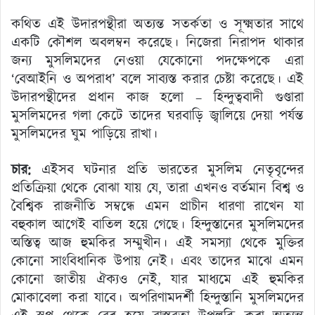
কথিত এই উদারপন্থীরা অত্যন্ত সতর্কতা ও সূক্ষ্মতার সাথে
একটি কৌশল অবলম্বন করেছে। নিজেরা নিরাপদ থাকার
জন্য মুসলিমদের নেওয়া যেকোনো পদক্ষেপকে এরা
‘বেআইনি ও অপরাধ’ বলে সাব্যস্ত করার চেষ্টা করেছে। এই
উদারপন্থীদের প্রধান কাজ হলো – হিন্দুত্ববাদী গুণ্ডারা
মুসলিমদের গলা কেটে তাদের ঘরবাড়ি জ্বালিয়ে দেয়া পর্যন্ত
মুসলিমদের ঘুম পাড়িয়ে রাখা।
চার:
এইসব ঘটনার প্রতি ভারতের মুসলিম নেতৃবৃন্দের
প্রতিক্রিয়া থেকে বোঝা যায় যে, তারা এখনও বর্তমান বিশ্ব ও
বৈশ্বিক রাজনীতি সম্বন্ধে এমন প্রাচীন ধারণা রাখেন যা
বহুকাল আগেই বাতিল হয়ে গেছে। হিন্দুস্তানের মুসলিমদের
অস্তিত্ব আজ হুমকির সম্মুখীন। এই সমস্যা থেকে মুক্তির
কোনো সাংবিধানিক উপায় নেই। এবং তাদের মাঝে এমন
কোনো জাতীয় ঐক্যও নেই, যার মাধ্যমে এই হুমকির
মোকাবেলা করা যাবে। অপরিণামদর্শী হিন্দুস্তানি মুসলিমদের