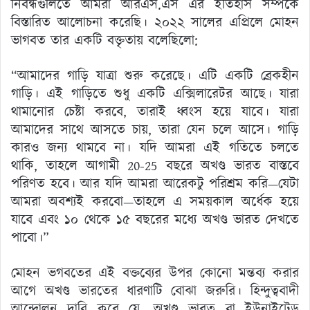
নিবন্ধগুলিতে আমরা আরএস.এস এর ইতিহাস সম্পর্কে
বিস্তারিত আলোচনা করেছি। ২০২২ সালের এপ্রিলে মোহন
ভাগবত তার একটি বক্তৃতায় বলেছিলো:
“আমাদের গাড়ি যাত্রা শুরু করেছে। এটি একটি ব্রেকহীন
গাড়ি। এই গাড়িতে শুধু একটি এক্সিলারেটর আছে। যারা
থামানোর চেষ্টা করবে, তারাই ধ্বংস হয়ে যাবে। যারা
আমাদের সাথে আসতে চায়, তারা যেন চলে আসে। গাড়ি
কারও জন্য থামবে না। যদি আমরা এই গতিতে চলতে
থাকি, তাহলে আগামী 20-25 বছরে অখণ্ড ভারত বাস্তবে
পরিণত হবে। আর যদি আমরা আরেকটু পরিশ্রম করি—যেটা
আমরা অবশ্যই করবো—তাহলে এ সময়কাল অর্ধেক হয়ে
যাবে এবং ১০ থেকে ১৫ বছরের মধ্যে অখণ্ড ভারত দেখতে
পাবো।”
মোহন ভগবতের এই বক্তব্যের উপর কোনো মন্তব্য করার
আগে অখণ্ড ভারতের ধারণাটি বোঝা জরুরি। হিন্দুত্ববাদী
আন্দোলন দাবি করে যে, অখণ্ড ভারত বা ইউনাইটেড