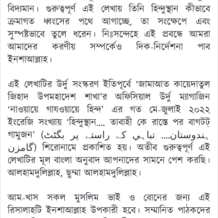
বিদ্যমান। গুরুত্বপূর্ণ এই লেখায় তিনি হিন্দুস্থান কীভাবে
ক্রমাগত ধ্বংসের পথে আগাচ্ছে, তা সংক্ষেপে এবং
সুস্পষ্টভাবে তুলে ধরেন। নিঃসন্দেহে এই প্রবন্ধে আমরা
আমাদের করণীয় সম্পর্কেও দিক-নির্দেশনা পাব
ইনশাআল্লাহ।
এই লেখাটির উর্দু সংস্করণ ইতিপূর্বে ‘জামা‌আত কায়েদাতুল
জিহাদ উপমহাদেশ শাখা’র অফিসিয়াল উর্দু ম্যাগাজিন
‘নাওয়ায়ে গাযওয়ায়ে হিন্দ’ এর গত মে-জুলাই ২০২২
ইংরেজি সংখ্যায় ‘হিন্দুস্থান…. তাবাহী কে রাস্তে পর বাগটট্
গামুজন’ (ہندوستان…. تباہي كے راستے پر بگٹٹ
گامزن) শিরোনামে প্রকাশিত হয়। অতীব গুরুত্বপূর্ণ এই
লেখাটির মূল বাংলা অনুবাদ আপনাদের সামনে পেশ করছি।
আলহামদুলিল্লাহ, ছুম্মা আলহামদুলিল্লাহ।
আম-খাস সকল মুসলিম ভাই ও বোনের জন্য এই
রিসালাহটি ইনশাআল্লাহ উপকারী হবে। সম্মানিত পাঠকদের