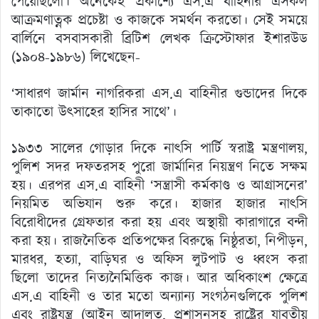
পেয়েছিলো। অনেকেই প্রকাশ্যে এস.এ বাহিনীর এসকল
আক্রমণাত্নক প্রচেষ্টা ও কাজকে সমর্থন করতো। সেই সময়ে
বার্লিনে বসবাসকারী ব্রিটিশ লেখক ক্রিস্টোফার ইশারউড
(১৯০৪-১৯৮৬) লিখেছেন-
‘সাধারণ জার্মান নাগরিকরা এস.এ বাহিনীর গুন্ডাদের দিকে
তাকাতো উৎসাহের হাসির সাথে’।
১৯৩৩ সালের গোড়ার দিকে নাৎসি পার্টি স্বরাষ্ট্র মন্ত্রণালয়,
পুলিশ সদর দফতরসহ পুরো জার্মানির নিয়ন্ত্রণ নিতে সক্ষম
হয়। এরপর এস.এ বাহিনী ‘সন্ত্রাসী কর্মকাণ্ড ও আগ্রাসনের’
নিয়মিত অভিযান শুরু করে। হাজার হাজার নাৎসি
বিরোধীদের গ্রেফতার করা হয় এবং অস্থায়ী কারাগারে বন্দী
করা হয়। রাজনৈতিক প্রতিপক্ষের বিরুদ্ধে নিষ্ঠুরতা, নিপীড়ন,
মারধর, হত্যা, বাড়িঘর ও অফিস লুটপাট ও ধ্বংস করা
ছিলো তাদের নিত্যনৈমিত্তিক কাজ। আর অধিকাংশ ক্ষেত্রে
এস.এ বাহিনী ও তার মতো অন্যান্য সংগঠনগুলিকে পুলিশ
এবং রাষ্ট্রযন্ত্র (আইন আদালত, প্রশাসনসহ রাষ্ট্রের যাবতীয়