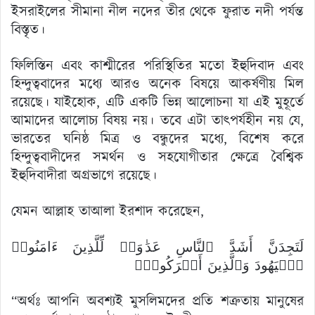
ইসরাইলের সীমানা নীল নদের তীর থেকে ফুরাত নদী পর্যন্ত
বিস্তৃত।
ফিলিস্তিন এবং কাশ্মীরের পরিস্থিতির মতো ইহুদিবাদ এবং
হিন্দুত্ববাদের মধ্যে আরও অনেক বিষয়ে আকর্ষণীয় মিল
রয়েছে। যাইহোক, এটি একটি ভিন্ন আলোচনা যা এই মুহূর্তে
আমাদের আলোচ্য বিষয় নয়। তবে এটা তাৎপর্যহীন নয় যে,
ভারতের ঘনিষ্ঠ মিত্র ও বন্ধুদের মধ্যে, বিশেষ করে
হিন্দুত্ববাদীদের সমর্থন ও সহযোগীতার ক্ষেত্রে বৈশ্বিক
ইহুদিবাদীরা অগ্রভাগে রয়েছে।
যেমন আল্লাহ তাআলা ইরশাদ করেছেন,
لَتَجِدَنَّ أَشَدَّ ٱلنَّاسِ عَدَ ٰ⁠وَةࣰ لِّلَّذِینَ ءَامَنُوا۟
ٱلۡیَهُودَ وَٱلَّذِینَ أَشۡرَكُوا۟ۖ
“অর্থঃ আপনি অবশ্যই মুসলিমদের প্রতি শত্রুতায় মানুষের