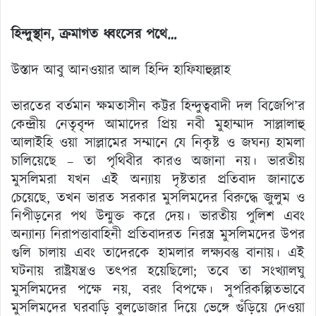
হিন্দুস্থান
,
ক্রমাগত ধ্বংসের পথে…
উস্তাদ আবু আনওয়ার আল হিন্দি হাফিযাহুল্লাহ
ভারতের বর্তমান ক্ষমতাসীন কট্টর হিন্দুত্ববাদী দল বিজেপি’র
কেন্দ্রীয় নেতৃবৃন্দ আমাদের প্রিয় নবী মুহাম্মাদ সাল্লালাহু
আলাইহি ওয়া সাল্লামের সম্মানে যে নিকৃষ্ট ও জঘন্য হামলা
চালিয়েছে – তা পৃথিবীর কারও অজানা নয়। ভারতীয়
মুসলিমরা যখন এই অন্যায় দৃষ্টতার প্রতিবাদ জানাতে
চেয়েছে, তখন ভারত সরকার মুসলিমদের বিরুদ্ধে জুলুম ও
নিপীড়নের পথ উন্মুক্ত করে দেয়। ভারতীয় পুলিশ এবং
অন্যান্য নিরাপত্তাবাহিনী প্রতিবাদরত নিরস্ত্র মুসলিমদের উপর
গুলি চালায় এবং তাদেরকে হামলার লক্ষ্যবস্তু বানায়। এই
ঘটনায় রাষ্ট্রযন্ত্রও তৎপর হয়েছিলো; তবে তা সংখ্যালঘু
মুসলিমদের পক্ষে নয়, বরং বিপক্ষে। সুপরিকল্পিতভাবে
মুসলিমদের ঘরবাড়ি বুলডোজার দিয়ে ভেঙ্গে গুঁড়িয়ে দেওয়া