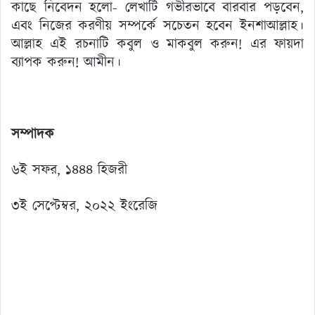
কাছে নিবেদন হলো- লেখাটি গভীরভাবে বারবার পড়বেন,
এবং নিজের করণীয় সম্পর্কে সচেতন হবেন ইনশাআল্লাহ।
আল্লাহ এই রচনাটি কবুল ও মাকবুল করুন! এর ফায়দা
ব্যাপক করুন! আমীন।
সম্পাদক
৬ই সফর, ১৪৪৪ হিজরী
৩ই সেপ্টেম্বর, ২০২২ ইংরেজি