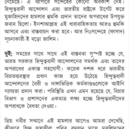
নেমেছে। এ ব্যাপারে সন্দেহের কোনো অবকাশ নেই।
হিন্দুত্ববাদী আন্দোলন এবং ভারতীয় রাষ্ট্রকে টার্গেট করে
মুজাহিদদের হামলার হুমকি প্রদান তাদের অপরাধের উপযুক্ত
জবাব ছিলো। ইনশাআল্লাহ এই ধারাবাহিকতায় আরও হুমকি
আসবে এবং বাস্তবায়ন করা হবে। আর নিঃসন্দেহে (ফাসাদ)
সূচনাকারী-ই বড়ো জালিম।
দুই:
সময়ের সাথে সাথে এই বাস্তবতা সুস্পষ্ট হচ্ছে যে,
ভারত সরকার হিন্দুত্ববাদী আন্দোলনের সমর্থক এবং তাদের
অপরাধের একান্ত সহযোগী। কয়েক দশক ধরে ভারতীয়
বিচারব্যবস্থার প্রধান কাজ হয়ে উঠেছে হিন্দুত্ববাদী
আন্দোলনের বৈরী ও দাঙ্গাভিত্তিক কর্মকাণ্ডগুলোকে আইনি
ন্যায্যতা প্রদান করা। পরিস্থিতি এখন এমন হয়েছে যে, বিচার
বিভাগ ও প্রশাসনের একমাত্র লক্ষ্য হচ্ছে হিন্দুত্ববাদীদের
অপরাধকে বৈধতা দেওয়া।
প্রিয় নবীর সম্মানে এই হামলার আগেও আমরা দেখেছি,
কীভাবে হিন্দু সন্ত্রাসীরা পবিত্র রমযান মাসে মুসলিমদের