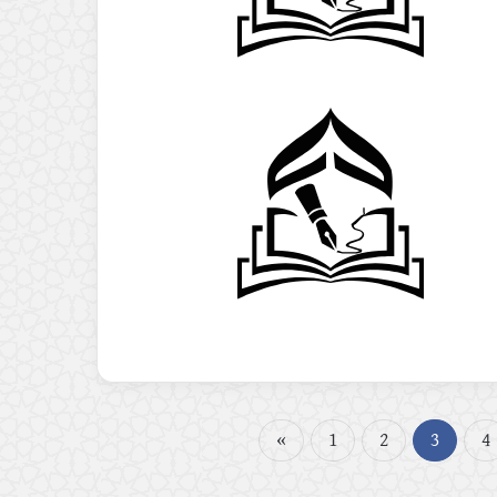
«
1
2
3
4