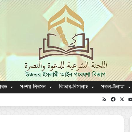
িবন্ধ
সংশয় নিরসন
কিতাব-রিসালাহ
সকল-উলামা
RSS
Faceboo
X