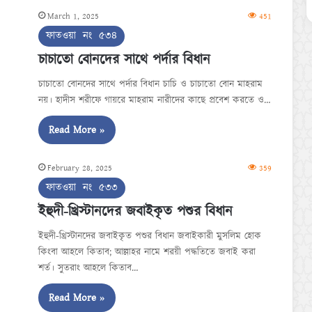
March 1, 2025
451
ফাতওয়া নং ৫৩৪
চাচাতো বোনদের সাথে পর্দার বিধান
চাচাতো বোনদের সাথে পর্দার বিধান চাচি ও চাচাতো বোন মাহরাম
নয়। হাদীস শরীফে গায়রে মাহরাম নারীদের কাছে প্রবেশ করতে ও…
Read More »
February 28, 2025
359
ফাতওয়া নং ৫৩৩
ইহুদী-খ্রিস্টানদের জবাইকৃত পশুর বিধান
ইহুদী-খ্রিস্টানদের জবাইকৃত পশুর বিধান জবাইকারী মুসলিম হোক
কিংবা আহলে কিতাব; আল্লাহর নামে শরয়ী পদ্ধতিতে জবাই করা
শর্ত। সুতরাং আহলে কিতাব…
Read More »