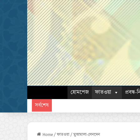
হোমপেজ
ফাতওয়া
প্রবন্ধ-ন
সর্বশেষ
Home
/
ফাতওয়া
/
মুআমালা-লেনদেন