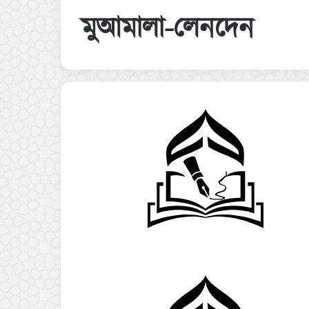
মুআমালা-লেনদেন