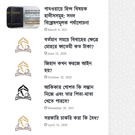
গাযওয়ায়ে হিন্দ বিষয়ক
হাদীসসমূহ: সনদ
বিশ্লেষণমূলক পর্যালোচনা
March 9, 2021
বর্তমান সময়ে বিবাহের ক্ষেত্রে
মোহরে ফাতেমী কত টাকা?
June 18, 2020
জিহাদ কখন ফরজে আইন
হয়?
October 20, 2020
আকিকার গোশত কি সন্তান
নিজে এবং তার পিতা-মাতা
খেতে পারবে?
December 30, 2021
সরকারি চাকরি করা কি বৈধ?
April 15, 2020