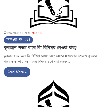
December 11, 2024
1,164
ফাতওয়া নং ৫১৪
কুরআন খতম করে কি বিনিময় নেওয়া যায়?
কুরআন খতম করে কি বিনিময় নেওয়া যায়? ঈসালে সাওয়াবের উদ্দেশ্যে কুরআন
খতম ও তাসবীহ খতম করে বিনিময় গ্রহণ করা জায়েয…
Read More »