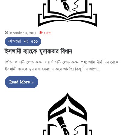
December 3, 2024
1,071
ফাতওয়া নং ৫১১
ইসলামী ব্যাংকে মুদারাবার বিধান
পিডিএফ ডাউনলোড করুন ওয়ার্ড ডাউনলোড করুন প্রশ্ন: আমি দীর্ঘ দিন থেকে
ইসলামী ব্যাংকে মুদারাবা লেনদেন করে আসছি৷ কিছু দিন আগে…
Read More »