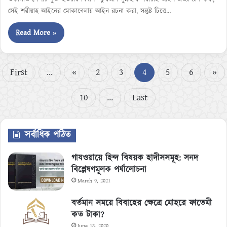
সেই শরীয়াহ আইনের মোকাবেলায় আইন রচনা করা, সন্তুষ্ট চিত্তে…
Read More »
First
...
«
2
3
4
5
6
»
10
...
Last
সর্বাধিক পঠিত
গাযওয়ায়ে হিন্দ বিষয়ক হাদীসসমূহ: সনদ
বিশ্লেষণমূলক পর্যালোচনা
March 9, 2021
বর্তমান সময়ে বিবাহের ক্ষেত্রে মোহরে ফাতেমী
কত টাকা?
June 18, 2020