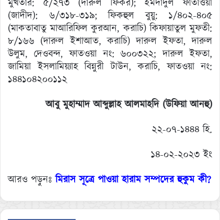
মুখতার: ৫/২৭৩ (দারুল ফিকর); ইমদাদুল ফাতাওয়া
(জাদীদ): ৬/৩১৮-৩১৯; ফিকহুল বুয়ু: ১/৪০২-৪০৫
(মাকতাবাতু মাআরিফিল কুরআন, করাচি) কিফায়াতুল মুফতী:
৮/১৬৬ (দারুল ইশাআত, করাচি) দারুল ইফতা, দারুল
উলুম, দেওবন্দ, ফাতওয়া নং: ৬০০৩২২; দারুল ইফতা,
জামিয়া ইসলামিয়্যাহ বিন্নুরী টাউন, করাচি, ফাতওয়া নং:
১৪৪১০৪২০০১১২
আবু মুহাম্মাদ আব্দুল্লাহ আলমাহদি (উফিয়া আনহু)
২২-০৭-১৪৪৪ হি.
১৪-০২-২০২৩ ইং
আরও পড়ুনঃ
মিরাস সূত্রে পাওয়া হারাম সম্পদের হুকুম কী?