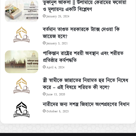
তুফানুল আকসা || উলামায়ে কেরামের ফতোয়া
ও মূল্যায়নঃ একটি বিশ্লেষণ
January 25, 2024
বর্তমান তাগুত সরকারকে ট্যাক্স দেওয়া কি
জায়েজ হবে?
January 3, 2021
পাকিস্তান রাষ্ট্রের শরয়ী অবস্থান এবং শরীয়ত
প্রতিষ্ঠার কর্মপদ্ধতি
April 6, 2024
স্ত্রী স্বামীকে জান্নাতের নিয়ামত হুর নিতে নিষেধ
করে – এই বিষয়ে শরিয়ত কী বলে?
June 13, 2020
নারীদের জন্য সশস্ত্র জিহাদে অংশগ্রহণের বিধান
October 5, 2023