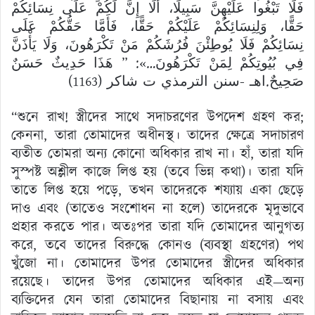
فَلَا تَبْغُوا عَلَيْهِنَّ سَبِيلًا، أَلَا إِنَّ لَكُمْ عَلَى نِسَائِكُمْ
حَقًّا، وَلِنِسَائِكُمْ عَلَيْكُمْ حَقًّا، فَأَمَّا حَقُّكُمْ عَلَى
نِسَائِكُمْ فَلَا يُوطِئْنَ فُرُشَكُمْ مَنْ تَكْرَهُونَ، وَلَا يَأْذَنَّ
فِي بُيُوتِكُمْ لِمَنْ تَكْرَهُونَ…»: ” هَذَا حَدِيثٌ حَسَنٌ
صَحِيحٌ.اهـ -سنن الترمذي ت شاكر (1163)
“শুনে রাখ! স্ত্রীদের সাথে সদাচরণের উপদেশ গ্রহণ কর;
কেননা, তারা তোমাদের অধীনস্থ। তাদের ক্ষেত্রে সদাচারণ
ব্যতীত তোমরা অন্য কোনো অধিকার রাখ না। হাঁ, তারা যদি
সুস্পষ্ট অশ্লীল কাজে লিপ্ত হয় (তবে ভিন্ন কথা)। তারা যদি
তাতে লিপ্ত হয়ে পড়ে, তখন তাদেরকে শয্যায় একা ছেড়ে
দাও এবং (তাতেও সংশোধন না হলে) তাদেরকে মৃদুভাবে
প্রহার করতে পার। অতঃপর তারা যদি তোমাদের আনুগত্য
করে, তবে তাদের বিরুদ্ধে কোনও (ব্যবস্থা গ্রহণের) পথ
খুঁজো না। তোমাদের উপর তোমাদের স্ত্রীদের অধিকার
রয়েছে। তাদের উপর তোমাদের অধিকার এই—অন্য
ব্যক্তিদের যেন তারা তোমাদের বিছানায় না বসায় এবং