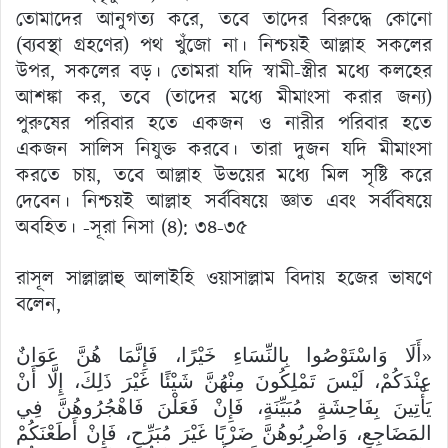
তোমাদের আনুগত্য করে, তবে তাদের বিরুদ্ধে কোনো
(ব্যবস্থা গ্রহণের) পথ খুঁজো না। নিশ্চয়ই আল্লাহ সকলের
উপর, সকলের বড়। তোমরা যদি স্বামী-স্ত্রীর মধ্যে কলহের
আশঙ্কা কর, তবে (তাদের মধ্যে মীমাংসা করার জন্য)
পুরুষের পরিবার হতে একজন ও নারীর পরিবার হতে
একজন সালিস নিযুক্ত করবে। তারা দুজন যদি মীমাংসা
করতে চায়, তবে আল্লাহ উভয়ের মধ্যে মিল সৃষ্টি করে
দেবেন। নিশ্চয়ই আল্লাহ সর্ববিষয়ে জ্ঞাত এবং সর্ববিষয়ে
অবহিত। -সূরা নিসা (৪): ৩৪-৩৫
রাসূল সাল্লাল্লাহু আলাইহি ওয়াসাল্লাম বিদায় হজের ভাষণে
বলেন,
«أَلَا وَاسْتَوْصُوا بِالنِّسَاءِ خَيْرًا، فَإِنَّمَا هُنَّ عَوَانٌ
عِنْدَكُمْ، لَيْسَ تَمْلِكُونَ مِنْهُنَّ شَيْئًا غَيْرَ ذَلِكَ، إِلَّا أَنْ
يَأْتِينَ بِفَاحِشَةٍ مُبَيِّنَةٍ، فَإِنْ فَعَلْنَ فَاهْجُرُوهُنَّ فِي
المَضَاجِعِ، وَاضْرِبُوهُنَّ ضَرْبًا غَيْرَ مُبَرِّحٍ، فَإِنْ أَطَعْنَكُمْ