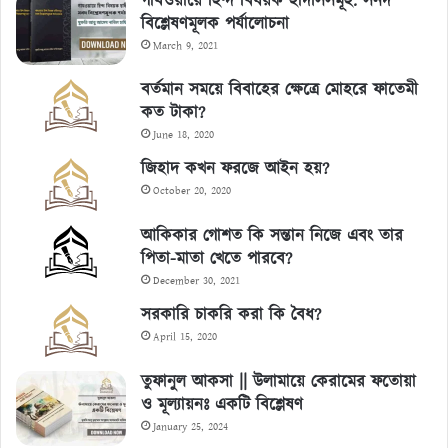
গাযওয়ায়ে হিন্দ বিষয়ক হাদীসসমূহ: সনদ
বিশ্লেষণমূলক পর্যালোচনা
March 9, 2021
বর্তমান সময়ে বিবাহের ক্ষেত্রে মোহরে ফাতেমী
কত টাকা?
June 18, 2020
জিহাদ কখন ফরজে আইন হয়?
October 20, 2020
আকিকার গোশত কি সন্তান নিজে এবং তার
পিতা-মাতা খেতে পারবে?
December 30, 2021
সরকারি চাকরি করা কি বৈধ?
April 15, 2020
তুফানুল আকসা || উলামায়ে কেরামের ফতোয়া
ও মূল্যায়নঃ একটি বিশ্লেষণ
January 25, 2024