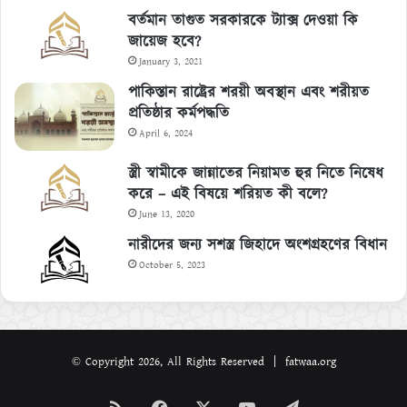
বর্তমান তাগুত সরকারকে ট্যাক্স দেওয়া কি
জায়েজ হবে?
January 3, 2021
পাকিস্তান রাষ্ট্রের শরয়ী অবস্থান এবং শরীয়ত
প্রতিষ্ঠার কর্মপদ্ধতি
April 6, 2024
স্ত্রী স্বামীকে জান্নাতের নিয়ামত হুর নিতে নিষেধ
করে – এই বিষয়ে শরিয়ত কী বলে?
June 13, 2020
নারীদের জন্য সশস্ত্র জিহাদে অংশগ্রহণের বিধান
October 5, 2023
© Copyright 2026, All Rights Reserved | fatwaa.org