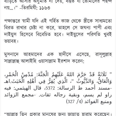
বাড়িতে আসার অনুমতি না দেয়, বস্তুত যা তোমাদের পছন্দ
নয়…।” –তিরমিযী: ১১৬৩
পক্ষান্তরে স্বামী যদি এই গর্হিত কাজ থেকে স্ত্রীকে সাধ্যমতো
বিরত রাখার চেষ্টা না করে, তাহলে সে জঘন্য পাপী এবং
দাইয়ুস হিসেবে বিবেচিত হবে। দাইয়ুসের পরিণতি খুবই
ভয়াবহ।
মুসনাদে আহমাদের এক হাদীসে এসেছে, রাসূলুল্লাহ
সাল্লাল্লাহু আলাইহি ওয়াসাল্লাম ইরশাদ করেন:
” ثَلَاثَةٌ قَدْ حَرَّمَ اللهُ عَلَيْهِمُ الْجَنَّةَ: مُدْمِنُ الْخَمْرِ،
وَالْعَاقُّ، وَالدَّيُّوثُ “، الَّذِي يُقِرُّ فِي أَهْلِهِ الْخَبَثَ.اهـ
-مسند أحمد ط الرسالة: 5372، قال الهيثمي: فيه
راو لم يسم، وبقية رجاله ثقات. -مجمع الزوائد
ومنبع الفوائد (4/ 327)
“আল্লাহ তিন প্রকার মানুষের জন্য জান্নাত হারাম করেছেন।