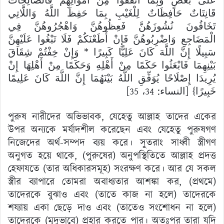
عَلَى بَعْضٍ وَبِمَا أَنْفَقُوا مِنْ أَمْوَالِهِمْ فَالصَّالِحَاتُ
قَانِتَاتٌ حَافِظَاتٌ لِلْغَيْبِ بِمَا حَفِظَ اللَّهُ وَاللَّاتِي
تَخَافُونَ نُشُوزَهُنَّ فَعِظُوهُنَّ وَاهْجُرُوهُنَّ فِي
الْمَضَاجِعِ وَاضْرِبُوهُنَّ فَإِنْ أَطَعْنَكُمْ فَلَا تَبْغُوا عَلَيْهِنَّ
سَبِيلًا إِنَّ اللَّهَ كَانَ عَلِيًّا كَبِيرًا * وَإِنْ خِفْتُمْ شِقَاقَ
بَيْنِهِمَا فَابْعَثُوا حَكَمًا مِنْ أَهْلِهِ وَحَكَمًا مِنْ أَهْلِهَا إِنْ
يُرِيدَا إِصْلَاحًا يُوَفِّقِ اللَّهُ بَيْنَهُمَا إِنَّ اللَّهَ كَانَ عَلِيمًا
خَبِيرًا} [النساء: 34، 35]
পুরুষ নারীদের অভিভাবক, যেহেতু আল্লাহ তাদের একের
উপর অন্যকে মর্যাদশীল করেছেন এবং যেহেতু পুরুষগণ
নিজেদের অর্থ-সম্পদ ব্যয় করে। সুতরাং সাধ্বী স্ত্রীগণ
অনুগত হয়ে থাকে, (পুরুষের) অনুপস্থিতিতে আল্লাহ প্রদত্ত
হেফাযতে (তার অধিকারসমূহ) সংরক্ষণ করে। আর যে সকল
স্ত্রীর ব্যাপারে তোমরা অবাধ্যতার আশঙ্কা কর, (প্রথমে)
তাদেরকে বুঝাও এবং (তাতে কাজ না হলে) তাদেরকে
শয্যায় একা ছেড়ে দাও এবং (তাতেও সংশোধন না হলে)
তাদেরকে (মৃদুভাবে) প্রহার করতে পার। অতঃপর তারা যদি