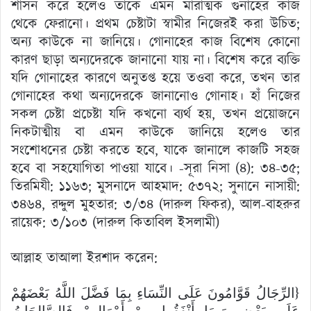
শাসন করে হলেও তাকে এমন মারাত্মক গুনাহের কাজ
থেকে ফেরানো। প্রথম চেষ্টাটা স্বামীর নিজেরই করা উচিত;
অন্য কাউকে না জানিয়ে। গোনাহের কাজ বিশেষ কোনো
কারণ ছাড়া অন্যদেরকে জানানো যায় না। বিশেষ করে ব্যক্তি
যদি গোনাহের কারণে অনুতপ্ত হয়ে তওবা করে, তখন তার
গোনাহের কথা অন্যদেরকে জানানোও গোনাহ। হাঁ নিজের
সকল চেষ্টা প্রচেষ্টা যদি কখনো ব্যর্থ হয়, তখন প্রয়োজনে
নিকটাত্মীয় বা এমন কাউকে জানিয়ে হলেও তার
সংশোধনের চেষ্টা করতে হবে, যাকে জানালে কাজটি সহজ
হবে বা সহযোগিতা পাওয়া যাবে। -সূরা নিসা (৪): ৩৪-৩৫;
তিরমিযী: ১১৬৩; মুসনাদে আহমাদ: ৫৩৭২; সুনানে নাসায়ী:
৩৪৬৪, রদ্দুল মুহতার: ৩/৩৪ (দারুল ফিকর), আল-বাহরুর
রায়েক: ৩/১০৩ (দারুল কিতাবিল ইসলামী)
আল্লাহ তাআলা ইরশাদ করেন:
{الرِّجَالُ قَوَّامُونَ عَلَى النِّسَاءِ بِمَا فَضَّلَ اللَّهُ بَعْضَهُمْ