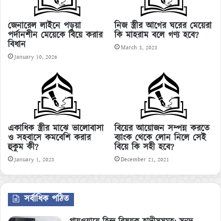
জেনারেল লাইনে পড়ুয়া
নিজ স্ত্রীর আগের ঘরের মেয়েরা
পর্দানশীন মেয়েকে বিয়ে করার
কি মাহরাম বলে গণ্য হবে?
বিধান
March 3, 2023
January 10, 2026
একাধিক স্ত্রীর মাঝে ভালোবাসা
বিয়ের আয়োজন সম্পন্ন করতে
ও সহবাসে কমবেশি করার
ব্যাংক থেকে লোন নিলে সেই
হুকুম কী?
বিয়ে কি সহী হবে?
January 1, 2023
December 21, 2021
সর্বাধিক পঠিত