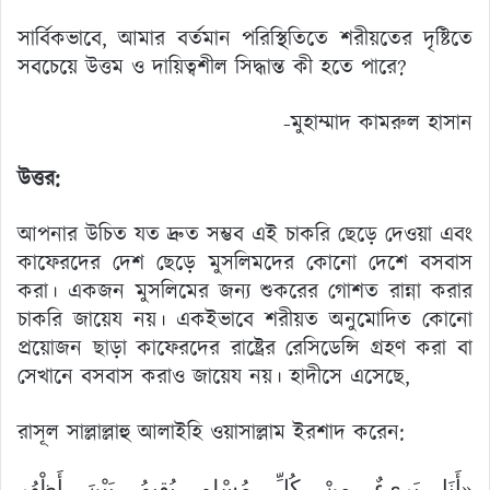
সার্বিকভাবে, আমার বর্তমান পরিস্থিতিতে শরীয়তের দৃষ্টিতে
সবচেয়ে উত্তম ও দায়িত্বশীল সিদ্ধান্ত কী হতে পারে?
-মুহাম্মাদ কামরুল হাসান
উত্তর:
আপনার উচিত যত দ্রুত সম্ভব এই চাকরি ছেড়ে দেওয়া এবং
কাফেরদের দেশ ছেড়ে মুসলিমদের কোনো দেশে বসবাস
করা। একজন মুসলিমের জন্য শুকরের গোশত রান্না করার
চাকরি জায়েয নয়। একইভাবে শরীয়ত অনুমোদিত কোনো
প্রয়োজন ছাড়া কাফেরদের রাষ্ট্রের রেসিডেন্সি গ্রহণ করা বা
সেখানে বসবাস করাও জায়েয নয়। হাদীসে এসেছে,
রাসূল সাল্লাল্লাহু আলাইহি ওয়াসাল্লাম ইরশাদ করেন:
«أَنَا بَرِيءٌ مِنْ كُلِّ مُسْلِمٍ يُقِيمُ بَيْنَ أَظْهُرِ