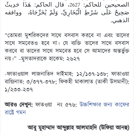
الصحيحين للحاكم: 2627، قال الحاكم: هَذَا حَدِيثٌ
صَحِيحٌ عَلَى شَرْطِ الْبُخَارِيِّ، وَلَمْ يُخَرِّجَاهُ، ووافقه
الذهبي.
“তোমরা মুশরিকদের সাথে বসবাস করবে না এবং তাদের
সাথে সমবেতও হবে না। যে ব্যক্তি তাদের সাথে বসবাস
করবে বা তাদের সাথে সমবেত হবে সে আমাদের অন্তর্ভুক্ত
নয়।” –মুসতাদরাকে হাকেম: ২৬২৭
-ফাতাওয়াল লাজনাতিদ দাইমাহ: ১২/১৩৭-১৩৮; ফাতাওয়া
বায়্যিনাত: ৩/৩৭৭-৩৭৮; ফিকহী মাকালাত (তাকী উসমানী):
১/২৩৩-২৩৭
আরও দেখুন:
ফাতওয়া নং ৫৭৬:
উচ্চশিক্ষার জন্য কাফের
রাষ্ট্রে গমন
আবু মুহাম্মাদ আব্দুল্লাহ আলমাহদি (উফিয়া আনহু)