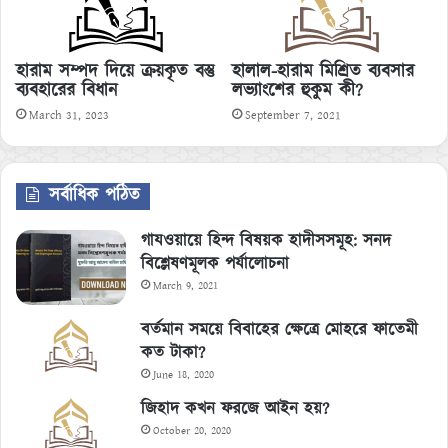
হারাম সম্পদ দিয়ে ক্রয়কৃত বস্তু
হালাল-হারাম মিশ্রিত ব্যবসার
ব্যবহারের বিধান
লভ্যাংশের হুকুম কী?
March 31, 2023
September 7, 2021
সর্বাধিক পঠিত
গাযওয়ায়ে হিন্দ বিষয়ক হাদীসসমূহ: সনদ
বিশ্লেষণমূলক পর্যালোচনা
March 9, 2021
বর্তমান সময়ে বিবাহের ক্ষেত্রে মোহরে ফাতেমী
কত টাকা?
June 18, 2020
জিহাদ কখন ফরজে আইন হয়?
October 20, 2020