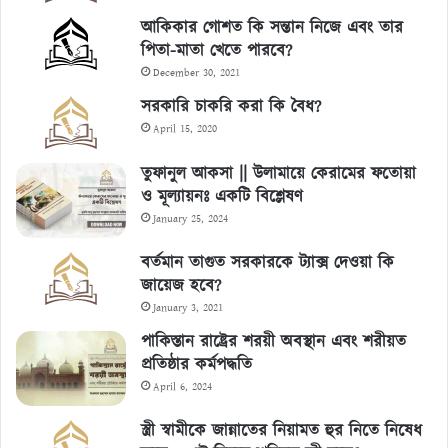
আকিকার গোশত কি সন্তান নিজে এবং তার
পিতা-মাতা খেতে পারবে?
December 30, 2021
সরকারি চাকরি করা কি বৈধ?
April 15, 2020
তুফানুল আকসা || উলামায়ে কেরামের ফতোয়া
ও মূল্যায়নঃ একটি বিশ্লেষণ
January 25, 2024
বর্তমান তাগুত সরকারকে ট্যাক্স দেওয়া কি
জায়েজ হবে?
January 3, 2021
পাকিস্তান রাষ্ট্রের শরয়ী অবস্থান এবং শরীয়ত
প্রতিষ্ঠার কর্মপদ্ধতি
April 6, 2024
স্ত্রী স্বামীকে জান্নাতের নিয়ামত হুর নিতে নিষেধ