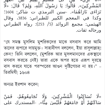
المُشْرِكِينَ». قَالُوا: يَا رَسُولَ اللَّهِ، وَلِمَ؟ قَالَ: «لَا
تَرَاءَى نَارَاهُمَا». -سنن الترمذي ت شاكر: 1604؛
وكذا في المعجم الكبير للطبراني: 3836، وقال
الهيثمي: مجمع الزوائد (5/ 253): رواه الطبراني
ورجاله ثقات.
“যে সমস্ত মুসলিম মুশরিকদের মাঝে বসবাস করে আমি
তাদের ব্যপারে দায়মুক্ত। সাহাবীগণ বললেন, ইয়া রাসুলাল্লাহ্!
কেন? তিনি বললেন, (মুশরিক আর মুসলমানদের একস্থানে
বসবাস করতে নেই) তারা একে অপর হতে এরূপ দূরত্বে
বাস করবে যাতে পরস্পরের আগুন দৃষ্টিগোচর না হয়।” –
তিরমিযী: ১৬০৪
অন্যত্র ইরশাদ করেন:
«لَا تُسَاكِنُوا الْمُشْرِكِينَ، وَلَا تُجَامِعُوهُمْ، فَمَنْ
سَاكَنَهُمْ أَوْ جَامَعَهُمْ فَلَيْسَ مِنَّا». -المستدرك على